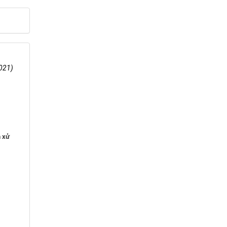
021)
h xử