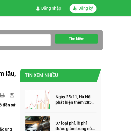
Đăng nhập
Đăng ký
Tìm kiếm
m lâu,
TIN XEM NHIỀU
Ngày 25/11, Hà Nội
phát hiện thêm 285
ó tiền sử
ca mắc Covid-19,
trong đó, 122 ca cộng
đồng
37 loại phí, lệ phí
được giảm trong nửa
mắc ung