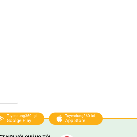
Tuyendung360 tại
Tuyendung360 tại
Goolge Play
App Store