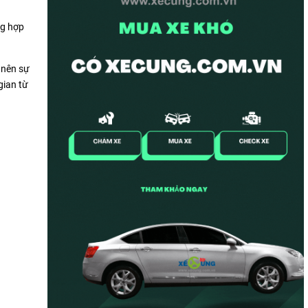
ng hợp
 nên sự
gian từ