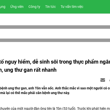
ụng
Ứng viên
Công ty
Tin tức
Tư vấn tìm việc
tố nguy hiểm, dễ sinh sôi trong thực phẩm ngâ
n, ung thư gan rất nhanh
 bệnh ung thư gan, anh Tôn vẫn sốc. Anh thắc mắc vì sao một người có c
 mà lại có thể mắc phải căn bệnh ung thư này.
chuyện của một người đàn ông tên là Tôn (53 tuổi). Trước khi phát hiện 