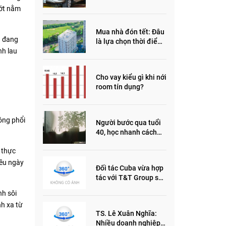
đầu năm 2022
 ớt nằm
Mua nhà đón tết: Đâu
h đang
là lựa chọn thời điểm
này?
nh lau
Cho vay kiểu gì khi nới
room tín dụng?
ông phổi
Người bước qua tuổi
40, học nhanh cách
sống thông minh này,
 thực
nửa đời sau thêm
phần an yên
iều ngày
Đối tác Cuba vừa hợp
tác với T&T Group sản
xuất vắc xin cúm và
nh sôi
thuốc ung thư là ai?
nh xa từ
TS. Lê Xuân Nghĩa:
Nhiều doanh nghiệp