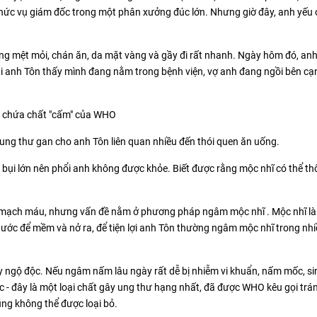
 chức vụ giám đốc trong một phân xưởng đúc lớn. Nhưng giờ đây, anh yếu
ứng mệt mỏi, chán ăn, da mặt vàng và gầy đi rất nhanh. Ngày hôm đó, an
h lại anh Tôn thấy mình đang nằm trong bệnh viện, vợ anh đang ngồi bên cạ
ó chứa chất "cấm" của WHO
 ung thư gan cho anh Tôn liên quan nhiều đến thói quen ăn uống.
bụi lớn nên phổi anh không được khỏe. Biết được rằng mộc nhĩ có thể th
 mạch máu, nhưng vấn đề nằm ở phương pháp ngâm mộc nhĩ . Mộc nhĩ là
nước để mềm và nở ra, để tiện lợi anh Tôn thường ngâm mộc nhĩ trong nh
y ngộ độc. Nếu ngâm nấm lâu ngày rất dễ bị nhiễm vi khuẩn, nấm mốc, si
ộc - đây là một loại chất gây ung thư hạng nhất, đã được WHO kêu gọi trá
ũng không thể được loại bỏ.