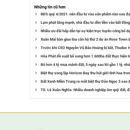
Những tin cũ hơn
BĐS quý 4/2021: nên đầu tư vào sản phẩm nào sau đạ
Lạm phát tăng mạnh, nhà đầu tư dồn tiền vào bất độn
Nhiều ưu đãi hấp dẫn tại sự kiện trực tuyến công bố 
Xuân Mai bàn giao tòa căn hộ thứ 2 dự án Rose Town đ
Trước khi CEO Nguyễn Vũ Bảo Hoàng bị bắt, Thuduc Hou
Hòa Phát đề xuất bổ sung hơn 1.600ha đất thực hiện lo
Bỏ hơn 4 tỷ mua mảnh đất, 5 ngày sau lời gần 1 tỷ, nh
Biệt thự song lập Horizon Bay thu hút giới tinh hoa tro
Đất Xanh Miền Trung ra mắt biệt thự Đảo Ngọc 5 sao đ
TS. Lê Xuân Nghĩa: Nhiều doanh nghiệp ôm quỹ đất, đầ