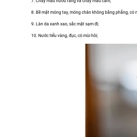
7. Chảy máu nướu răng và chảy máu cam;
8. Bề mặt móng tay, móng chân không bằng phẳng, có 
9. Làn da xanh xao, sắc mặt sạm đi;
10. Nước tiểu vàng, đục, có mùi hôi;