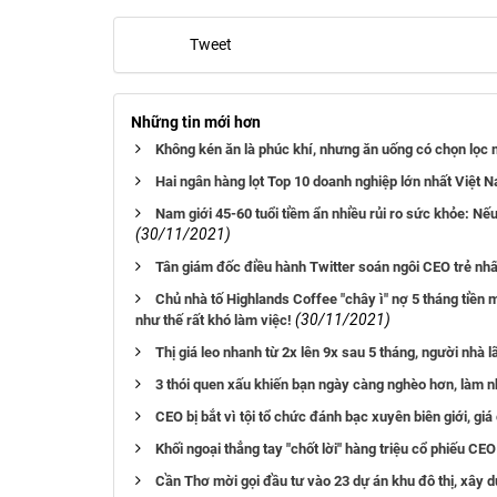
Tweet
Những tin mới hơn
Không kén ăn là phúc khí, nhưng ăn uống có chọn lọc m
Hai ngân hàng lọt Top 10 doanh nghiệp lớn nhất Việt
Nam giới 45-60 tuổi tiềm ẩn nhiều rủi ro sức khỏe: Nế
(30/11/2021)
Tân giám đốc điều hành Twitter soán ngôi CEO trẻ nh
Chủ nhà tố Highlands Coffee "chây ì" nợ 5 tháng tiền 
(30/11/2021)
như thế rất khó làm việc!
Thị giá leo nhanh từ 2x lên 9x sau 5 tháng, người nhà
3 thói quen xấu khiến bạn ngày càng nghèo hơn, làm nh
CEO bị bắt vì tội tổ chức đánh bạc xuyên biên giới, giá
Khối ngoại thẳng tay "chốt lời" hàng triệu cổ phiếu CEO
Cần Thơ mời gọi đầu tư vào 23 dự án khu đô thị, xây 