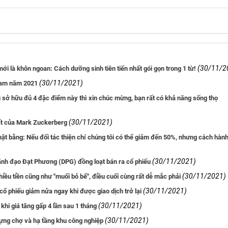
(30/11/2
ới là khôn ngoan: Cách dưỡng sinh tiên tiến nhất gói gọn trong 1 từ!
(30/11/2021)
 Nam năm 2021
u sở hữu đủ 4 đặc điểm này thì xin chúc mừng, bạn rất có khả năng sống thọ
(30/11/2021)
ất của Mark Zuckerberg
mặt bằng: Nếu đối tác thiện chí chúng tôi có thể giảm đến 50%, nhưng cách hàn
(30/11/2021)
 lãnh đạo Đạt Phương (DPG) đồng loạt bán ra cổ phiếu
(30/11/2021)
iều tiền cũng như "muối bỏ bể", điều cuối cùng rất dễ mắc phải
(30/11/2021)
 cổ phiếu giảm nửa ngay khi được giao dịch trở lại
(30/11/2021)
 khi giá tăng gấp 4 lần sau 1 tháng
(30/11/2021)
dựng chợ và hạ tầng khu công nghiệp