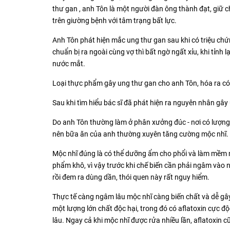
thư gan , anh Tôn là một người đàn ông thành đạt, giữ
trên giường bệnh với tâm trạng bất lực.
Anh Tôn phát hiện mắc ung thư gan sau khi có triệu ch
chuẩn bị ra ngoài cùng vợ thì bất ngờ ngất xỉu, khi tỉn
nước mắt.
Loại thực phẩm gây ung thư gan cho anh Tôn, hóa ra c
Sau khi tìm hiểu bác sĩ đã phát hiện ra nguyên nhân gây
Do anh Tôn thường làm ở phân xưởng đúc - nơi có lượng 
nên bữa ăn của anh thường xuyên tăng cường mộc nhĩ.
Mộc nhĩ đúng là có thể dưỡng ẩm cho phổi và làm mềm
phẩm khô, vì vậy trước khi chế biến cần phải ngâm vào 
rồi đem ra dùng dần, thói quen này rất nguy hiểm.
Thực tế càng ngâm lâu mộc nhĩ càng biến chất và dễ gâ
một lượng lớn chất độc hại, trong đó có aflatoxin cực đ
lâu. Ngay cả khi mộc nhĩ được rửa nhiều lần, aflatoxin c