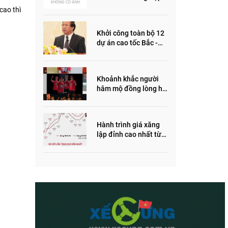
ôm quỹ đất, đầu cơ dự
cao thì
án khiến giá BĐS tăng
đến "đau lòng"
Khởi công toàn bộ 12
dự án cao tốc Bắc -
Nam trong năm 2022
Khoảnh khắc người
hâm mộ đồng lòng hô
vang “Thắng vàng”
ủng hộ SEA Games
Hành trình giá xăng
lập đỉnh cao nhất từ
trước đến nay