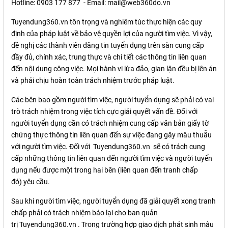
Hotline: 0903 177 877 - Email:
mail@web360do.vn
Tuyendung360.vn
tôn trọng và nghiêm túc thực hiện các quy
định của pháp luật về bảo vệ quyền lợi của người tìm việc. Vì vậy,
đề nghị các thành viên đăng tin tuyển dụng trên sàn cung cấp
đầy đủ, chính xác, trung thực và chi tiết các thông tin liên quan
đến nội dung công việc. Mọi hành vi lừa đảo, gian lận đều bị lên án
và phải chịu hoàn toàn trách nhiệm trước pháp luật.
Các bên bao gồm người tìm việc, người tuyển dụng sẽ phải có vai
trò trách nhiệm trong việc tích cực giải quyết vấn đề. Đối với
người tuyển dụng cần có trách nhiệm cung cấp văn bản giấy tờ
chứng thực thông tin liên quan đến sự việc đang gây mâu thuẫu
với người tìm việc. Đối với
Tuyendung360.vn
sẽ có trách cung
cấp những thông tin liên quan đến người tìm việc và người tuyển
dụng nếu được một trong hai bên (liên quan đến tranh chấp
đó) yêu cầu.
Sau khi người tìm việc, người tuyển dụng đã giải quyết xong tranh
chấp phải có trách nhiệm báo lại cho ban quản
trị
Tuyendung360.vn
. Trong trường hợp giao dịch phát sinh mâu