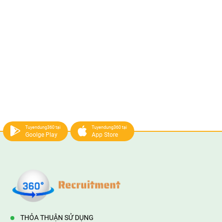
Tuyendung360 tại
Tuyendung360 tại
Goolge Play
App Store
THỎA THUẬN SỬ DỤNG