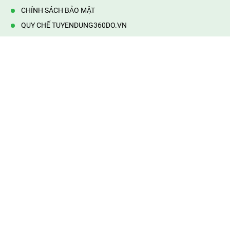
CHÍNH SÁCH BẢO MẬT
QUY CHẾ TUYENDUNG360DO.VN
VẬN HÀNH BỞI 360DO.VN
Địa chỉ:
232/42/16 Hương Lộ 80, Bình Hưng Hoà B,Bình Tân,
TP.HCM
Điện thoại:
0903177877
Email:
mail@web360do.vn
Website:
https://tuyendung360.vn
KẾT NỐI VỚI CHÚNG TÔI
Mọi tin thông tin tuyển dụng