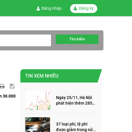
Đăng nhập
Đăng ký
Tìm kiếm
TIN XEM NHIỀU
ần 30.000
Ngày 25/11, Hà Nội
phát hiện thêm 285
ca mắc Covid-19,
trong đó, 122 ca cộng
đồng
37 loại phí, lệ phí
được giảm trong nửa