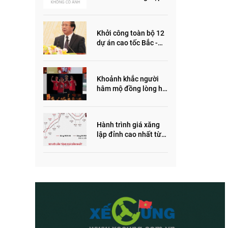
ôm quỹ đất, đầu cơ dự
án khiến giá BĐS tăng
đến "đau lòng"
Khởi công toàn bộ 12
dự án cao tốc Bắc -
Nam trong năm 2022
Khoảnh khắc người
hâm mộ đồng lòng hô
vang “Thắng vàng”
ủng hộ SEA Games
Hành trình giá xăng
lập đỉnh cao nhất từ
trước đến nay