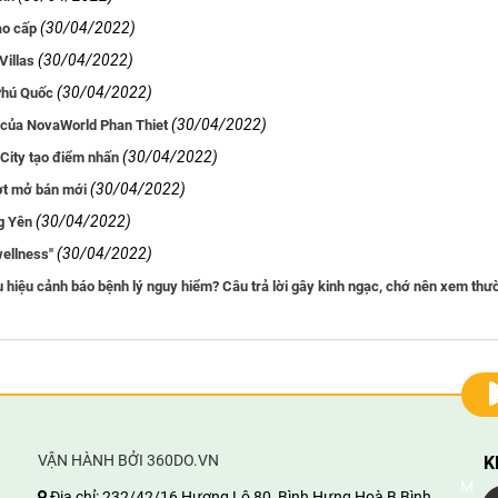
(30/04/2022)
ao cấp
(30/04/2022)
Villas
(30/04/2022)
Phú Quốc
(30/04/2022)
á của NovaWorld Phan Thiet
(30/04/2022)
 City tạo điểm nhấn
(30/04/2022)
ợt mở bán mới
(30/04/2022)
g Yên
(30/04/2022)
wellness"
u hiệu cảnh báo bệnh lý nguy hiểm? Câu trả lời gây kinh ngạc, chớ nên xem thư
VẬN HÀNH BỞI 360DO.VN
K
M
Địa chỉ:
232/42/16 Hương Lộ 80, Bình Hưng Hoà B,Bình