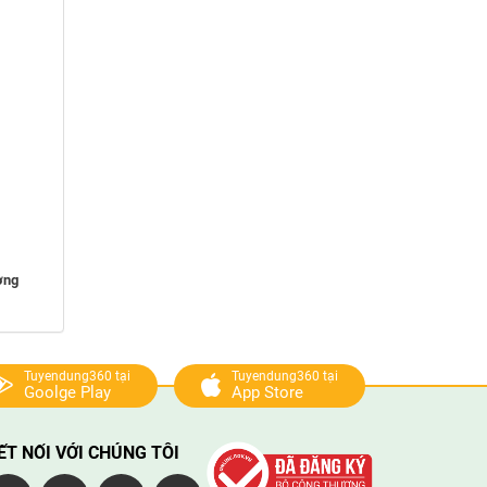
ờng
Tuyendung360 tại
Tuyendung360 tại
Goolge Play
App Store
ẾT NỐI VỚI CHÚNG TÔI