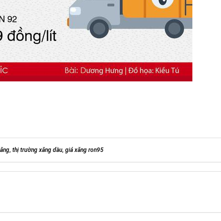
xăng
,
thị trường xăng dầu
,
giá xăng ron95