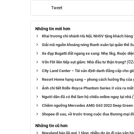
Tweet
Những tin mới hơn
Khai trương chi nhánh Hà Nội, NHSV tặng khách hàng 
Giải mã nguồn khoáng nóng thanh xuân tại quần thể 
Xe đạp Bugatti đắt ngang xe sang: Nhẹ 5kg, thuộc diện
(02
Vốn FDI liên tiếp sụt giảm: Nhà đầu tư thận trọng?
City Land Center – Tài sản định danh đẳng cấp cho gi
Resort Home hạng sang – phong cách hưởng thụ của gi
Ảnh chi tiết Rolls-Royce Phantom Series II vừa ra mắt 
Người dân đã có thể làm hộ chiếu online ngay tại nhà
Chiêm ngưỡng Mercedes AMG G63 2022 Deep Green đầy
Shopee đi sau, về trước trong cuộc đua thương mại 
Những tin cũ hơn
Novaland báo lãi quý 1 tăng, nhiều dự án đi vào vận h