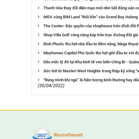
Thanh Hóa thay đổi diện mạo mới nhờ bất động sản c
MGV cùng BIM Land “thổi hồn” vào Grand Bay Halong 
The Center: Đặc quyền của shophouse trên đỉnh đồi 
Shop Villa Golf công năng kép trên trục đường đắt gi
Bình Phước thu hút nhà đầu tư tiềm năng, Mega Royal
Meyhomes Capital Phú Quốc thu hút giới đầu tư với đ
Dấu mốc tỷ đô tại Khu kinh tế ven biển Uông Bí - Quản
Sức hút từ Masteri West Heights trong thập kỷ sống "
"Rùng mình khi ngủ” là hiện tượng bình thường hay dấ
(30/04/2022)