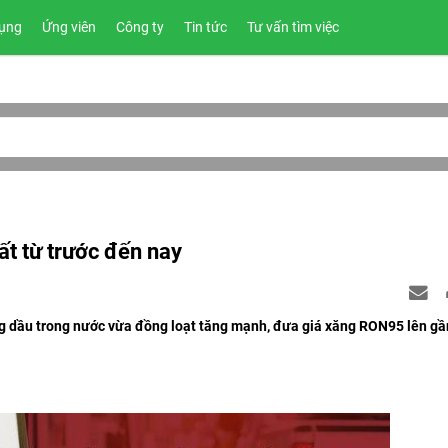
ụng
Ứng viên
Công ty
Tin tức
Tư vấn tìm việc
ất từ trước đến nay
ăng dầu trong nước vừa đồng loạt tăng mạnh, đưa giá xăng RON95 lên g