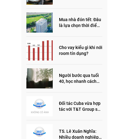
đầu năm 2022
Mua nhà đón tết: Đâu
là lựa chọn thời điểm
này?
Cho vay kiểu gì khi nới
room tín dụng?
Người bước qua tuổi
40, học nhanh cách
sống thông minh này,
nửa đời sau thêm
phần an yên
Đối tác Cuba vừa hợp
tác với T&T Group sản
xuất vắc xin cúm và
thuốc ung thư là ai?
TS. Lê Xuân Nghĩa:
Nhiều doanh nghiệp