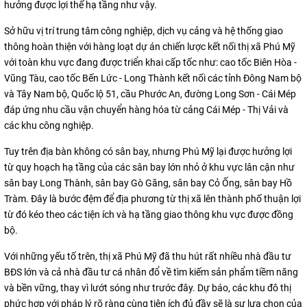
hưởng được lợi thế hạ tầng như vậy.
Sở hữu vị trí trung tâm công nghiệp, dịch vụ cảng và hệ thống giao
thông hoàn thiện với hàng loạt dự án chiến lược kết nối thị xã Phú Mỹ
với toàn khu vực đang được triển khai cấp tốc như: cao tốc Biên Hòa -
Vũng Tàu, cao tốc Bến Lức - Long Thành kết nối các tỉnh Đông Nam bộ
và Tây Nam bộ, Quốc lộ 51, cầu Phước An, đường Long Sơn - Cái Mép
đáp ứng nhu cầu vận chuyển hàng hóa từ cảng Cái Mép - Thị Vải và
các khu công nghiệp.
Tuy trên địa bàn không có sân bay, nhưng Phú Mỹ lại được hưởng lợi
từ quy hoạch hạ tầng của các sân bay lớn nhỏ ở khu vực lân cận như
sân bay Long Thành, sân bay Gò Găng, sân bay Cỏ Ống, sân bay Hồ
Tràm. Đây là bước đệm để địa phương từ thị xã lên thành phố thuận lợi
từ đó kéo theo các tiện ích và hạ tầng giao thông khu vực được đồng
bộ.
Với những yếu tố trên, thị xã Phú Mỹ đã thu hút rất nhiều nhà đầu tư
BĐS lớn và cả nhà đầu tư cá nhân đổ về tìm kiếm sản phẩm tiềm năng
và bền vững, thay vì lướt sóng như trước đây. Dự báo, các khu đô thị
phức hợp với pháp lý rõ ràng cùng tiện ích đủ đầy sẽ là sự lựa chọn của