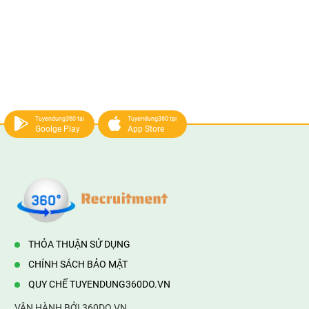
Tuyendung360 tại
Tuyendung360 tại
Goolge Play
App Store
THỎA THUẬN SỬ DỤNG
CHÍNH SÁCH BẢO MẬT
QUY CHẾ TUYENDUNG360DO.VN
VẬN HÀNH BỞI 360DO.VN