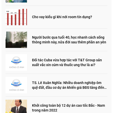
Cho vay kiểu gì khi nới room tín dụng?
Người bước qua tuổi 40, học nhanh cách sống
thông minh này, nửa đời sau thêm phần an yên
Đối tác Cuba vừa hợp tác với T&T Group sản
xuất vắc xin cúm và thuốc ung thư là ai?
TS. Lê Xuân Nghĩa: Nhiều doanh nghiệp ôm
quỹ đất, đầu cơ dự án khiến giá BĐS tăng đến
"đau lòng"
Khởi công toàn bộ 12 dự án cao tốc Bắc - Nam
trong năm 2022