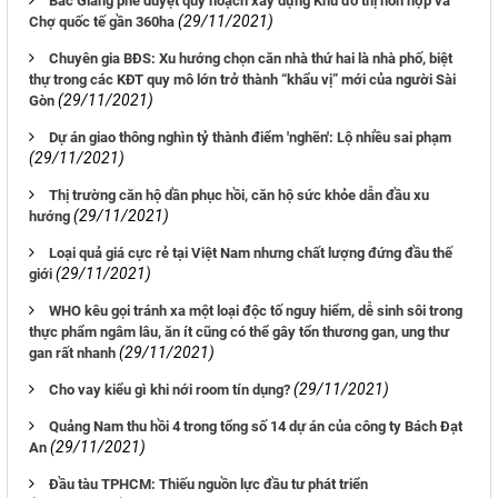
Bắc Giang phê duyệt quy hoạch xây dựng Khu đô thị hỗn hợp và
(29/11/2021)
Chợ quốc tế gần 360ha
Chuyên gia BĐS: Xu hướng chọn căn nhà thứ hai là nhà phố, biệt
thự trong các KĐT quy mô lớn trở thành “khẩu vị” mới của người Sài
(29/11/2021)
Gòn
Dự án giao thông nghìn tỷ thành điểm 'nghẽn': Lộ nhiều sai phạm
(29/11/2021)
Thị trường căn hộ dần phục hồi, căn hộ sức khỏe dẫn đầu xu
(29/11/2021)
hướng
Loại quả giá cực rẻ tại Việt Nam nhưng chất lượng đứng đầu thế
(29/11/2021)
giới
WHO kêu gọi tránh xa một loại độc tố nguy hiểm, dễ sinh sôi trong
thực phẩm ngâm lâu, ăn ít cũng có thể gây tổn thương gan, ung thư
(29/11/2021)
gan rất nhanh
(29/11/2021)
Cho vay kiểu gì khi nới room tín dụng?
Quảng Nam thu hồi 4 trong tổng số 14 dự án của công ty Bách Đạt
(29/11/2021)
An
Ðầu tàu TPHCM: Thiếu nguồn lực đầu tư phát triển