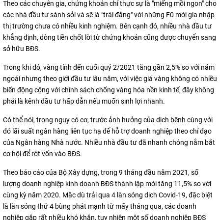
Theo các chuyên gia, chứng khoán chỉ thực sự là "miếng mồi ngon" cho
các nhà đầu tư sành sỏi và sẽ là "trái đắng" với những F0 mới gia nhập
thị trường chưa có nhiều kinh nghiệm. Bên cạnh đó, nhiều nhà đầu tư
khẳng định, dòng tiền chốt lời từ chứng khoán cũng được chuyển sang
sở hữu BĐS.
Trong khi đó, vàng tính đến cuối quý 2/2021 tăng gần 2,5% so với năm
ngoái nhưng theo giới đầu tư lâu năm, với việc giá vàng không có nhiều
biến động cộng với chính sách chống vàng hóa nền kinh tế, đây không
phải là kênh đầu tư hấp dẫn nếu muốn sinh lợi nhanh.
Có thể nói, trong nguy có cơ, trước ảnh hưởng của dịch bệnh cùng với
đó lãi suất ngân hàng liên tục hạ để hỗ trợ doanh nghiệp theo chỉ đạo
của Ngân hàng Nhà nước. Nhiều nhà đầu tư đã nhanh chóng nắm bắt
cơ hội để rót vốn vào BĐS.
Theo báo cáo của Bộ Xây dựng, trong 9 tháng đầu năm 2021, số
lượng doanh nghiệp kinh doanh BĐS thành lập mới tăng 11,5% so với
cùng kỳ năm 2020. Mặc dù trải qua 4 làn sóng dịch Covid-19, đặc biệt
là làn sóng thứ 4 bùng phát mạnh từ mấy tháng qua, các doanh
nghiệp gặp rất nhiều khó khăn, tuy nhiên một số doanh nghiệp BĐS