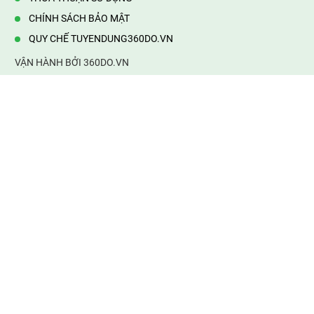
CHÍNH SÁCH BẢO MẬT
QUY CHẾ TUYENDUNG360DO.VN
VẬN HÀNH BỞI 360DO.VN
Địa chỉ:
232/42/16 Hương Lộ 80, Bình Hưng Hoà B,Bình Tân,
TP.HCM
Điện thoại:
0903177877
Email:
mail@web360do.vn
Website:
https://tuyendung360.vn
KẾT NỐI VỚI CHÚNG TÔI
Mọi tin thông tin tuyển dụng