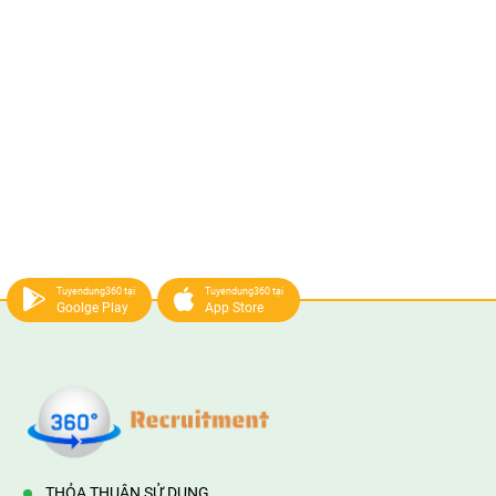
Tuyendung360 tại
Tuyendung360 tại
Goolge Play
App Store
THỎA THUẬN SỬ DỤNG