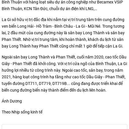
Bình Thuận với hàng loạt siêu dự án công nghiệp như Becamex VSIP
Bình Thuận, KCN Tân Đức, chuỗi dự án điện khí LNG,…
La Gi sở hữu vị trị đắc địa khi nằm tại vị trí trung tâm trên cung đường
ven biển Long Hải - Hồ Tràm - Bình Châu - La Gi - Mũi Né. Trong tương
lai, 2 đầu mút của cung đường này là sân bay Long Thành và sân bay
Phan Thiết. Nhờ vị trí trung tâm, khi hoàn thành, khách du lịch từ sân
bay Long Thành hay Phan Thiết cũng chỉ mất 1 giờ để tiếp cận La Gi.
Ngoài sân bay Long Thành và Phan Thiết, cuối năm 2020, cao tốc Dầu
Giây - Phan Thiết đã khởi công. Với vị trí cửa ngõ của Bình Thuận, La Gi
hưởng lợi nhiều từ công trình này. Ngoài cao tốc, sân bay, trong năm
2021, hàng loạt công trình hạ tầng như cao tốc Dầu Giây - Phan Thiết,
tuyến đường DT711, DT719, DT719B... cũng đang được triển khai để
biến cung đường biển này thành điểm đến du lịch liên hoàn.
Ánh Dương
Theo Nhịp sống kinh tế