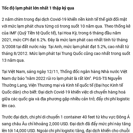
Tốc độ lạm phát lớn nhất 1 thập kỷ qua
2 năm chìm trong đại dịch Covid-19 khiến nền kinh tế thế giới đối mặt
với mức lạm phát chưa từng có trong suốt 10 năm qua. Theo thống kê
của IMF (Quỹ Tiền tệ Quốc tế), tại Hoa Kỳ, trong 6 tháng đầu năm
2021, mức CPI đạt 6.2%. Đây là mức lạm phát cao nhất tính từ tháng
3/2008 tại đất nước này. Tại Anh, mức lạm phát đạt 5.2%, cao nhất từ
tháng 8/2012. Mức lạm phát tại Trung Quốc cũng cao nhất trong suốt
13 năm qua.
Tại Việt Nam, sáng ngày 12/11, Thống đốc ngân hàng Nhà nước Việt
Nam dự báo "năm 2022 rủi ro lạm phát là rất lớn". PGS-TS Nguyễn
Thường Lạng, Viện Thương mại và Kinh tế quốc tế (Đại học Kinh tế
Quốc dân) cho biết: Đại dịch Covid-19 khiến việc di chuyển hàng hoá
giữa các quốc gia và địa phương gặp nhiều cản trở, đẩy chi phí logistic
lên cao.
Trước đại dịch, chi phí di chuyển 1 container 40 feet từ khu vực Đông Á
sang châu Âu chỉ khoảng 2,000 USD. Đại dịch đã đẩy mức phí này tăng
lên tới 14,000 USD. Ngoài chi phí logistic tăng, đại dịch khiến cho chuỗi