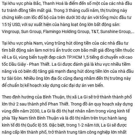
Tại khu vực phía Bắc, Thanh Hoá là điểm đến số một của các nhà đầu
tư tránh đồng tiền mất giá. Trong 3 tháng cuối năm, thị trường này
chứng kiến cơn lốc đổ bộ của trên dưới 30 dự án với tổng mức đầu tư
15 tỷ USD, với sự xuất hiện của hàng loạt ông lớn bất động sản:
Vingroup, Sun Group, Flamingo Holding Group, T&T, Sunshine Group,…
Tại khu vực phía Nam, vùng trũng hút dòng tiền của các nhà đầu tư
tìm bất động sản làm nơi trú ẩn trước cơn bão mất giá đồng tiền thuộc
về La Gi, vùng biển tuyệt đẹp cách TP.HCM 1,5 tiếng di chuyển với cao
tốc Dầu Giây - Phan Thiết. La Gi được đánh giá là khu vực nhiều tiềm
năng và có biên độ tăng giá mạnh đang hút dòng tiền lớn của nhà đầu
tư Sài Gòn. Nhiều ông lớn địa ốc cũng đang nhắm đến thị trường này
để chuẩn bị kế hoạch xây dựng các đại dự án ven biển.
Theo định hướng của Bình Thuận, thị xã La Gi sẽ trở thành thành phố
lớn thứ 2 sau thành phố Phan Thiết. Trong đồ án quy hoạch xây dựng
vùng đến năm 2030, La Gi là đô thị hạt nhân nằm trong vùng kinh tế
phía Tây Nam tỉnh Bình Thuận và là đô thị nằm trên trục hành lang
kinh tế đô thị Quốc lộ 55. Đặc biệt, trong 1-2 năm tới, La Gi sẽ được
nâng cấp lên thành phố, trở thành trung tâm công nghiệp lớn nhất