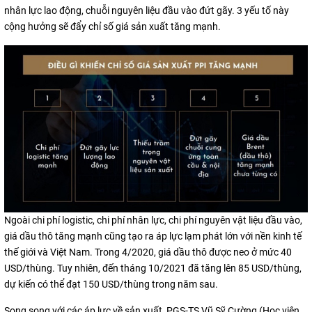
nhân lực lao động, chuỗi nguyên liệu đầu vào đứt gãy. 3 yếu tố này
cộng hưởng sẽ đẩy chỉ số giá sản xuất tăng mạnh.
Ngoài chi phí logistic, chi phí nhân lực, chi phí nguyên vật liệu đầu vào,
giá dầu thô tăng mạnh cũng tạo ra áp lực lạm phát lớn với nền kinh tế
thế giới và Việt Nam. Trong 4/2020, giá dầu thô được neo ở mức 40
USD/thùng. Tuy nhiên, đến tháng 10/2021 đã tăng lên 85 USD/thùng,
dự kiến có thể đạt 150 USD/thùng trong năm sau.
Song song với các áp lực về sản xuất, PGS-TS Vũ Sỹ Cường (Học viện