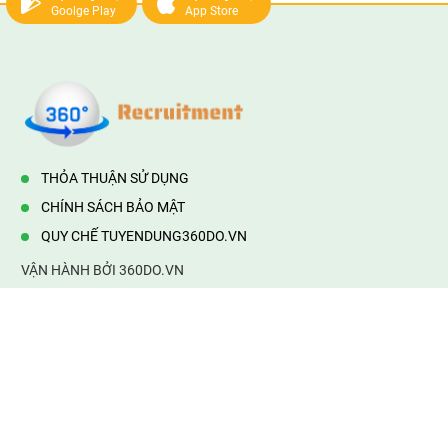
Goolge Play
App Store
THỎA THUẬN SỬ DỤNG
CHÍNH SÁCH BẢO MẬT
QUY CHẾ TUYENDUNG360DO.VN
VẬN HÀNH BỞI 360DO.VN
Địa chỉ:
232/42/16 Hương Lộ 80, Bình Hưng Hoà B,Bình Tân,
TP.HCM
Điện thoại:
0903177877
Email:
mail@web360do.vn
Website:
https://tuyendung360.vn