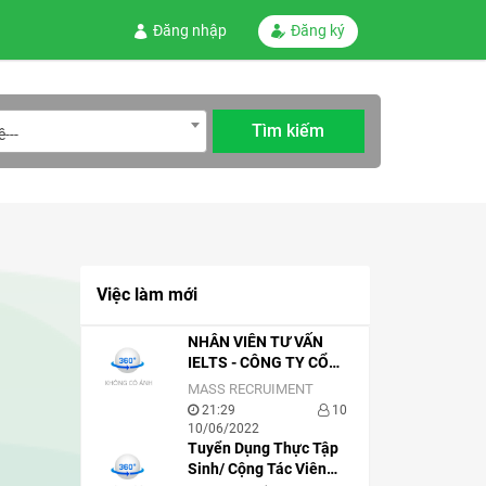
Đăng nhập
Đăng ký
---
Việc làm mới
NHÂN VIÊN TƯ VẤN
IELTS - CÔNG TY CỔ
PHẦN EDUVATOR – ZIM
MASS RECRUIMENT
ACADEMY
21:29
10
10/06/2022
Tuyển Dụng Thực Tập
Sinh/ Cộng Tác Viên