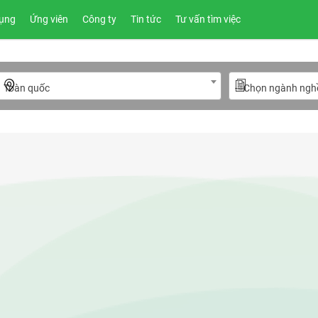
ụng
Ứng viên
Công ty
Tin tức
Tư vấn tìm việc
Toàn quốc
---Chọn ngành nghề