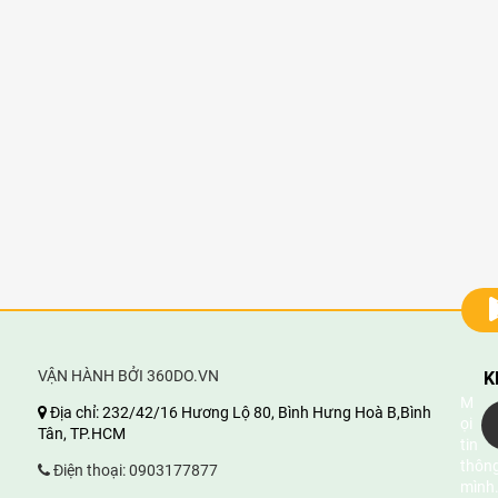
VẬN HÀNH BỞI 360DO.VN
K
M
Địa chỉ:
232/42/16 Hương Lộ 80, Bình Hưng Hoà B,Bình
ọi
Tân, TP.HCM
tin
thông
Điện thoại:
0903177877
mình.