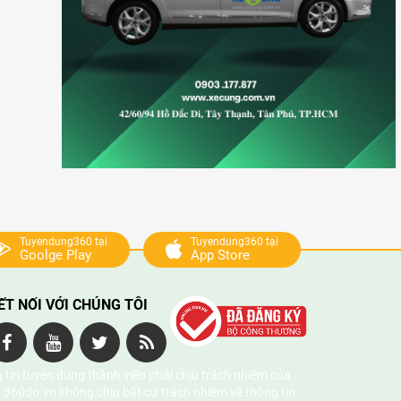
Tuyendung360 tại
Tuyendung360 tại
Goolge Play
App Store
ẾT NỐI VỚI CHÚNG TÔI
 tin tuyển dụng thành viên phải chịu trách nhiệm của
 360do.vn không chịu bất cứ trách nhiệm về thông tin