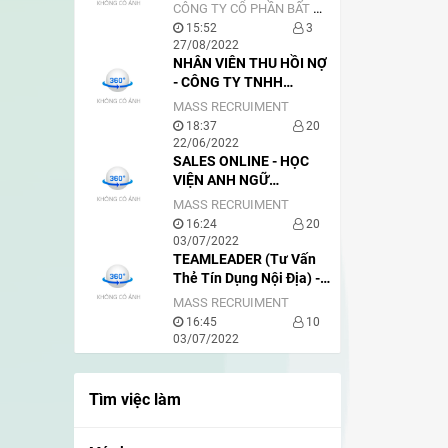
SALE
CÔNG TY CỔ PHẦN BẤT ĐỘNG SẢN BẦU TRỜI SÀI GÒN
15:52
3
27/08/2022
NHÂN VIÊN THU HỒI NỢ
- CÔNG TY TNHH
VIETNAM ACE
MASS RECRUIMENT
18:37
20
22/06/2022
SALES ONLINE - HỌC
VIỆN ANH NGỮ
GLOBISH
MASS RECRUIMENT
16:24
20
03/07/2022
TEAMLEADER (Tư Vấn
Thẻ Tín Dụng Nội Địa) -
VIETCREDIT
MASS RECRUIMENT
16:45
10
03/07/2022
Tìm việc làm