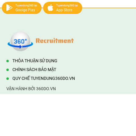
Tuyendung360 tại
Tuyendung360 tại
Goolge Play
App Store
THỎA THUẬN SỬ DỤNG
CHÍNH SÁCH BẢO MẬT
QUY CHẾ TUYENDUNG360DO.VN
VẬN HÀNH BỞI 360DO.VN
Địa chỉ:
232/42/16 Hương Lộ 80, Bình Hưng Hoà B,Bình Tân,
TP.HCM
Điện thoại:
0903177877
Email:
mail@web360do.vn
Website:
https://tuyendung360.vn