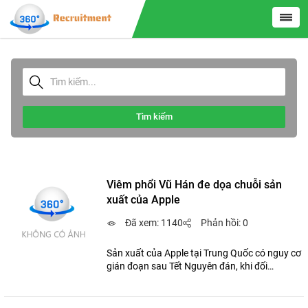
Tìm kiếm
Viêm phổi Vũ Hán đe dọa chuỗi sản
xuất của Apple
Đã xem: 1140
Phản hồi: 0
Sản xuất của Apple tại Trung Quốc có nguy cơ
gián đoạn sau Tết Nguyên đán, khi đối
tác Foxconn và Pegatron đối mặt với viêm
phổi Vũ Hán.