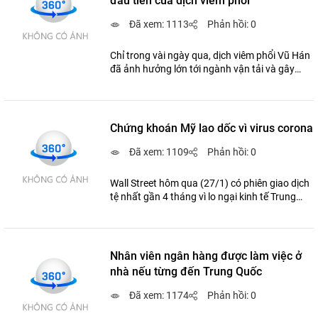
đầu tiên của dịch viêm phổi
Đã xem: 1113
Phản hồi: 0
Chỉ trong vài ngày qua, dịch viêm phổi Vũ Hán
đã ảnh hưởng lớn tới ngành vận tải và gây
thiếu cung trầm trọng cho ngành lĩnh vực vật
tư.
Chứng khoán Mỹ lao dốc vì virus corona
Đã xem: 1109
Phản hồi: 0
Wall Street hôm qua (27/1) có phiên giao dịch
tệ nhất gần 4 tháng vì lo ngại kinh tế Trung
Quốc bị ảnh hưởng bởi dịch viêm phổi Vũ Hán.
Nhân viên ngân hàng được làm việc ở
nhà nếu từng đến Trung Quốc
Đã xem: 1174
Phản hồi: 0