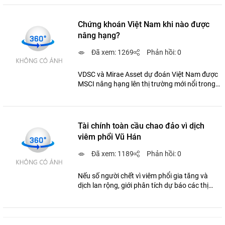
âu lo.
Chứng khoán Việt Nam khi nào được
nâng hạng?
Đã xem: 1269
Phản hồi: 0
VDSC và Mirae Asset dự đoán Việt Nam được
MSCI nâng hạng lên thị trường mới nổi trong
giai đoạn 2022-2023, trong khi BSC cho rằng
sớm nhất là trước 2025.
Tài chính toàn cầu chao đảo vì dịch
viêm phổi Vũ Hán
Đã xem: 1189
Phản hồi: 0
Nếu số người chết vì viêm phổi gia tăng và
dịch lan rộng, giới phân tích dự báo các thị
trường tài chính sẽ tiếp tục đi xuống.