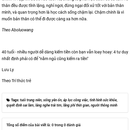
thân đều được tĩnh lặng, nghỉ ngơi, đừng ngại đối xử tốt với bản thân
mình, và quan trọng hơn là học cách sống chậm lại. Chậm chính là vì
muốn bản thân có thể đi được càng xa hơn nữa.
Theo Aboluowang
40 tuổi - nhiều người dễ dàng kiếm tiền còn bạn vẫn loay hoay: 4 tư duy
nhất định phải có để "nằm ngủ cũng kiếm ra tiền"
Lưu Ly
Theo Trí thức trẻ
Tags:
tuổi trung niên
,
sống yên ổn
,
áp lực công việc
,
tình hình sức khỏe
,
quyết định sai lầm
,
lắng nghe trái tim
,
lãng phí thời gian
,
người thông minh
Tổng số điểm của bài viết là: 0 trong 0 đánh giá