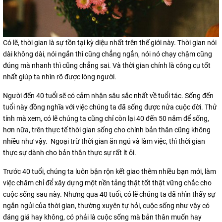
Có lẽ, thời gian là sự tồn tại kỳ diệu nhất trên thế giới này. Thời gian nói
dài không dài, nói ngắn thì cũng chẳng ngắn, nói nó chạy chậm cũng
đúng mà nhanh thì cũng chẳng sai. Và thời gian chính là công cụ tốt
nhất giúp ta nhìn rõ được lòng người.
Người đến 40 tuổi sẽ có cảm nhận sâu sắc nhất về tuổi tác. Sống đến
tuổi này đồng nghĩa với việc chúng ta đã sống được nửa cuộc đời. Thử
tính mà xem, có lẽ chúng ta cũng chỉ còn lại 40 đến 50 năm để sống,
hơn nữa, trên thực tế thời gian sống cho chính bản thân cũng không
nhiều như vậy. Ngoại trừ thời gian ăn ngủ và làm việc, thì thời gian
thực sự dành cho bản thân thực sự rất ít ỏi.
Trước 40 tuổi, chúng ta luôn bận rộn kết giao thêm nhiều bạn mới, làm
việc chăm chỉ để xây dựng một nền tảng thật tốt thật vững chắc cho
cuộc sống sau này. Nhưng qua 40 tuổi, có lẽ chúng ta đã nhìn thấy sự
ngắn ngủi của thời gian, thường xuyên tự hỏi, cuộc sống như vậy có
đáng giá hay không, có phải là cuộc sống mà bản thân muốn hay