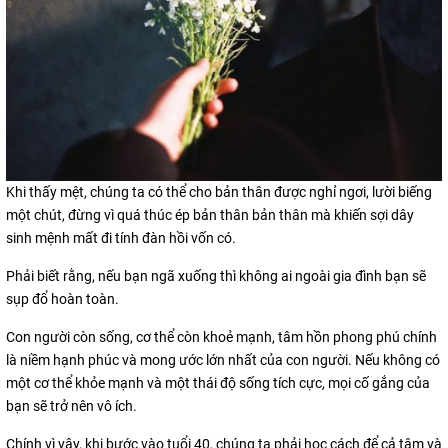
Khi thấy mệt, chúng ta có thể cho bản thân được nghỉ ngơi, lười biếng
một chút, đừng vì quá thúc ép bản thân bản thân mà khiến sợi dây
sinh mệnh mất đi tính đàn hồi vốn có.
Phải biết rằng, nếu bạn ngã xuống thì không ai ngoài gia đình bạn sẽ
sụp đổ hoàn toàn.
Con người còn sống, cơ thể còn khoẻ mạnh, tâm hồn phong phú chính
là niềm hạnh phúc và mong ước lớn nhất của con người. Nếu không có
một cơ thể khỏe mạnh và một thái độ sống tích cực, mọi cố gắng của
bạn sẽ trở nên vô ích.
Chính vì vậy, khi bước vào tuổi 40, chúng ta phải học cách để cả tâm và