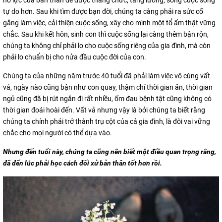
nỗ lực của bản thân để được thăng chức, tăng lương, sống cuộc sống
tự do hơn. Sau khi tìm được bạn đời, chúng ta càng phải ra sức cố
gắng làm việc, cải thiện cuộc sống, xây cho mình một tổ ấm thật vững
chắc. Sau khi kết hôn, sinh con thì cuộc sống lại càng thêm bận rộn,
chúng ta không chỉ phải lo cho cuộc sống riêng của gia đình, mà còn
phải lo chuẩn bị cho nửa đầu cuộc đời của con.
Chúng ta của những năm trước 40 tuổi đã phải làm việc vô cùng vất
vả, ngày nào cũng bận như con quay, thậm chí thời gian ăn, thời gian
ngủ cũng đã bị rút ngắn đi rất nhiều, ốm đau bệnh tật cũng không có
thời gian đoái hoài đến. Vất vả nhưng vậy là bởi chúng ta biết rằng
chúng ta chính phải trở thành trụ cột của cả gia đình, là đôi vai vững
chắc cho mọi người có thể dựa vào.
Nhưng đến tuổi này, chúng ta cũng nên biết một điều quan trọng rằng,
đã đến lúc phải học cách đối xử bản thân tốt hơn rồi.