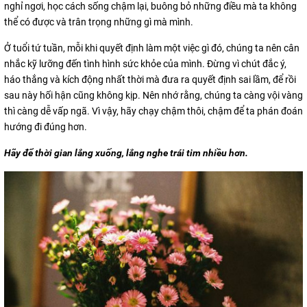
nghỉ ngơi, học cách sống chậm lại, buông bỏ những điều mà ta không
thể có được và trân trọng những gì mà mình.
Ở tuổi tứ tuần, mỗi khi quyết định làm một việc gì đó, chúng ta nên cân
nhắc kỹ lưỡng đến tình hình sức khỏe của mình. Đừng vì chút đắc ý,
háo thắng và kích động nhất thời mà đưa ra quyết định sai lầm, để rồi
sau này hối hận cũng không kịp. Nên nhớ rằng, chúng ta càng vội vàng
thì càng dễ vấp ngã. Vì vậy, hãy chạy chậm thôi, chậm để ta phán đoán
hướng đi đúng hơn.
Hãy để thời gian lắng xuống, lắng nghe trái tim nhiều hơn.