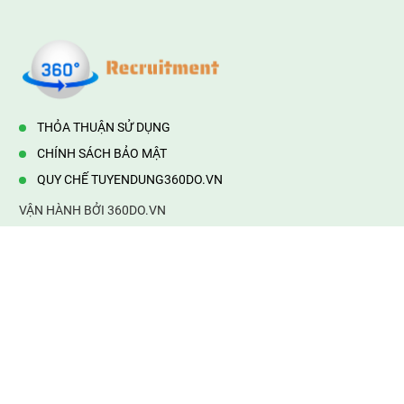
THỎA THUẬN SỬ DỤNG
CHÍNH SÁCH BẢO MẬT
QUY CHẾ TUYENDUNG360DO.VN
VẬN HÀNH BỞI 360DO.VN
Địa chỉ:
232/42/16 Hương Lộ 80, Bình Hưng Hoà B,Bình Tân,
TP.HCM
Điện thoại:
0903177877
Email:
mail@web360do.vn
Website:
https://tuyendung360.vn