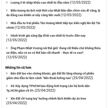
(12/05/2022)
Lượng ô tô nhập khẩu cao nhất từ đầu năm
Biểu tượng du lịch một thời của Nhật Bản dần chìm vào dĩ vãng, lý
(12/05/2022)
do đằng sau khiến ai nấy cũng tiếc nuối
Nhà đầu tư trái phiếu Tân Hoàng Minh tiếp tục kiến nghị lên Bộ Tài
(12/05/2022)
chính
Hành trình giá xăng lập đỉnh cao nhất từ trước đến nay
(12/05/2022)
Ông Phạm Nhật Vượng nói thế giới ‘đang rất thiếu chứ không thừa
xe điện, nếu có xe có thể bán rất nhanh’ - thực tế ra sao?
(12/05/2022)
Những tin cũ hơn
Bán đất lao vào chứng khoán, giá đất thì tăng nhưng cổ phiếu
(25/04/2022)
giảm nhà đầu tư lâm cảnh “tiến thoái lưỡng nan”
Sở Xây dựng TPHCM báo động tình trạng căn hộ bình dân
(25/04/2022)
Tp.HCM giảm về 0%
Xin đất rồi 'sang tay' hưởng chênh lệch khiến dự án treo
(25/04/2022)