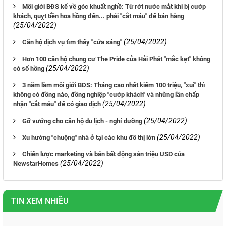
Môi giới BĐS kể về góc khuất nghề: Từ rớt nước mắt khi bị cướp
khách, quỵt tiền hoa hồng đến... phải "cắt máu" để bán hàng
(25/04/2022)
(25/04/2022)
Căn hộ dịch vụ tìm thấy "cửa sáng"
Hơn 100 căn hộ chung cư The Pride của Hải Phát "mắc kẹt" không
(25/04/2022)
có sổ hồng
3 năm làm môi giới BĐS: Tháng cao nhất kiếm 100 triệu, "xui" thì
không có đồng nào, đồng nghiệp "cướp khách" và những lần chấp
(25/04/2022)
nhận "cắt máu" để có giao dịch
(25/04/2022)
Gỡ vướng cho căn hộ du lịch - nghỉ dưỡng
(25/04/2022)
Xu hướng "chuộng" nhà ở tại các khu đô thị lớn
Chiến lược marketing và bán bất động sản triệu USD của
(25/04/2022)
NewstarHomes
TIN XEM NHIỀU