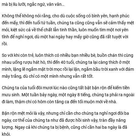
mà bị líu lưỡi, ngắc ngứ, vân vân…
Không thể không nói rằng, cho dù cuộc sống có bình yên, hạnh phúc
đến mấy, thì đến tuổi tứ tuần, chúng ta cũng cũng vẫn sẽ cảm thấy mệt
mỏi, kiệt sức cả về thể chất lẫn tinh thần, luôn muốn tìm một nơi yên
tĩnh để nghỉ ngơi, dù một hai ngày hay mấy giờ cũng đã rất tuyệt vời
rồi.
So với khi còn trẻ, luôn thích có nhiều bạn nhiều bè, buồn chán thì cùng
nhau uống rượu hát hò, thì đến 40 tuổi, chúng ta lại càng thích ở một
mình, lặng lẽ ngắm mặt trời mọc rồi lại lặn, ngắm bầu trời xanh với đám
mây trắng, dù chỉ có một mình nhưng vẫn rất tốt.
Chúng ta của tuổi đôi mươi lúc nào cũng tất bật bận rộn để kiếm tiền
mưu sinh. Một tuần bảy ngày, một ngày 8 tiếng, chúng ta phải ra ngoài
đi làm, thậm chí có hôm còn tăng ca đến tối muộn mới về nhà.
Bận rộn mệt mỏi là vậy, nhưng chỉ cần cho chúng ta nghỉ ngơi đôi ba
ngày, cơ thể của chúng ta như đã được hồi sinh vậy, tràn đầy năng
lượng. Ngay cả khi chúng ta bị bệnh, cũng chỉ cần hai ba ngày là đã
khỏi.