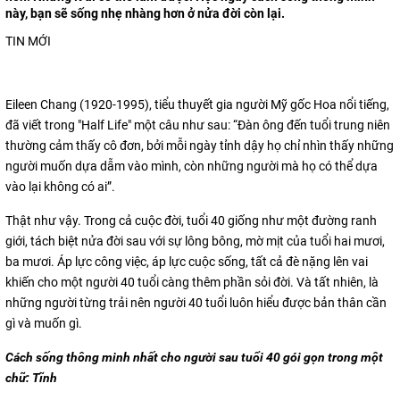
này, bạn sẽ sống nhẹ nhàng hơn ở nửa đời còn lại.
TIN MỚI
Eileen Chang (1920-1995), tiểu thuyết gia người Mỹ gốc Hoa nổi tiếng,
đã viết trong "Half Life" một câu như sau: “Đàn ông đến tuổi trung niên
thường cảm thấy cô đơn, bởi mỗi ngày tỉnh dậy họ chỉ nhìn thấy những
người muốn dựa dẫm vào mình, còn những người mà họ có thể dựa
vào lại không có ai”.
Thật như vậy. Trong cả cuộc đời, tuổi 40 giống như một đường ranh
giới, tách biệt nửa đời sau với sự lông bông, mờ mịt của tuổi hai mươi,
ba mươi. Áp lực công việc, áp lực cuộc sống, tất cả đè nặng lên vai
khiến cho một người 40 tuổi càng thêm phần sỏi đời. Và tất nhiên, là
những người từng trải nên người 40 tuổi luôn hiểu được bản thân cần
gì và muốn gì.
Cách sống thông minh nhất cho người sau tuổi 40 gói gọn trong một
chữ: Tĩnh