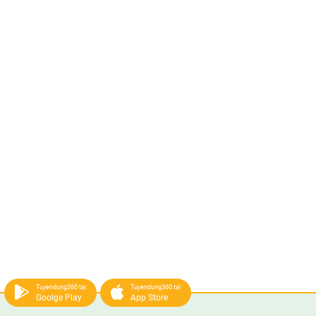
Tuyendung360 tại
Tuyendung360 tại
Goolge Play
App Store