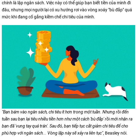
chính là lập ngân sách. Việc này có thể giúp bạn biết tiền của mình đi
đâu, nhưng mọi người lại có xu hướng rơi vào vòng xoáy "bù đắp" quá
mức khi đang cố gắng kiềm chế chi tiêu của mình.
"Bạn bám vào ngân sách, chi tiêu ít hơn trong một tuần. Nhưng rồi đến
tuần sau bạn lại tiêu nhiều tiền hơn như một cách 'bù đắp' rồi mới nhận ra
bạn đã 'vung tay quá trán'. Sau đó, bạn tiếp tục cắt giảm chi tiêu để cho
phù hợp với ngân sách... Vòng lặp này sẽ xảy ra liên tục"
, Beasley nói.