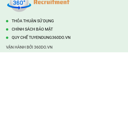
THỎA THUẬN SỬ DỤNG
CHÍNH SÁCH BẢO MẬT
QUY CHẾ TUYENDUNG360DO.VN
VẬN HÀNH BỞI 360DO.VN
Địa chỉ:
232/42/16 Hương Lộ 80, Bình Hưng Hoà B,Bình Tân,
TP.HCM
Điện thoại:
0903177877
Email:
mail@web360do.vn
Website:
https://tuyendung360.vn
KẾT NỐI VỚI CHÚNG TÔI