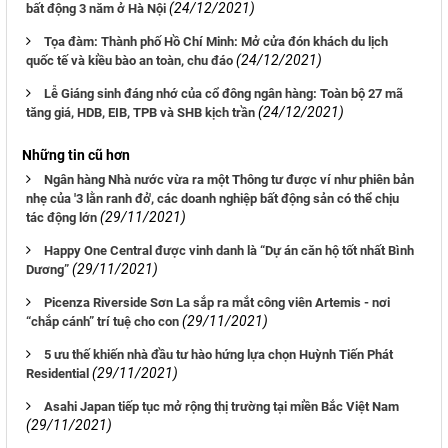
(24/12/2021)
bất động 3 năm ở Hà Nội
Tọa đàm: Thành phố Hồ Chí Minh: Mở cửa đón khách du lịch
(24/12/2021)
quốc tế và kiều bào an toàn, chu đáo
Lễ Giáng sinh đáng nhớ của cổ đông ngân hàng: Toàn bộ 27 mã
(24/12/2021)
tăng giá, HDB, EIB, TPB và SHB kịch trần
Những tin cũ hơn
Ngân hàng Nhà nước vừa ra một Thông tư được ví như phiên bản
nhẹ của '3 lằn ranh đỏ', các doanh nghiệp bất động sản có thể chịu
(29/11/2021)
tác động lớn
Happy One Central được vinh danh là “Dự án căn hộ tốt nhất Bình
(29/11/2021)
Dương”
Picenza Riverside Sơn La sắp ra mắt công viên Artemis - nơi
(29/11/2021)
“chắp cánh” trí tuệ cho con
5 ưu thế khiến nhà đầu tư hào hứng lựa chọn Huỳnh Tiến Phát
(29/11/2021)
Residential
Asahi Japan tiếp tục mở rộng thị trường tại miền Bắc Việt Nam
(29/11/2021)