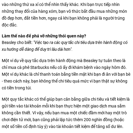
vào những thứ xa xỉ có thể nhìn thấy khác. Khi bạn trực tiếp nhìn
những thay đổi của hàng xóm, bạn vô thức bắt đầu mua những món
đồ đẹp hơn, đắt tiền hơn, ngay cả khi bạn không phải là người trúng
độc đắc.
Làm thế nào để phá vỡ những thói quen này?
Beasley cho biết:
"Việc tạo ra các quy tắc chi tiêu dựa trên hành động có
xu hướng dễ dàng để duy trì lâu dài hơn".
Một ví dụ về quy tắc dựa trên hành động mà Beasley tự tuân theo là
chỉ mua cà phê Starbucks nếu cô ấy đi khám bệnh vào ngày hôm đó.
Một ví dụ khác là chỉ thanh toán bằng tiền mặt khi bạn đi ăn với bạn bè
- theo cách này, bạn không thể chi tiêu quá mức vì bạn thật sự không
có tiền trong túi.
Một quy tắc khác có thể giúp bạn cân bằng giữa chi tiêu và tiết kiệm là
gửi tiền vào tài khoản mỗi khi bạn thực hiện một giao dịch mua sắm
không cần thiết. Vì vậy, nếu bạn mua một chiếc đầm mới hay một trò
chơi điện tử mới, bạn cũng phải lập tức thêm 200 nghìn đồng (hoặc
một số tiền cố định tùy ý) vào tài khoản tiết kiệm để tăng số dư lên.