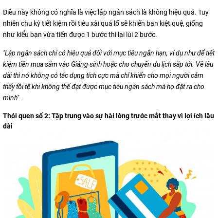
Điều này không có nghĩa là việc lập ngân sách là không hiệu quả. Tuy
nhiên chu kỳ tiết kiệm rồi tiêu xài quá lố sẽ khiến bạn kiệt quệ, giống
như kiểu bạn vừa tiến được 1 bước thì lại lùi 2 bước.
"Lập ngân sách chỉ có hiệu quả đối với mục tiêu ngắn hạn, ví dụ như để tiết
kiệm tiền mua sắm vào Giáng sinh hoặc cho chuyến du lịch sắp tới. Về lâu
dài thì nó không có tác dụng tích cực mà chỉ khiến cho mọi người cảm
thấy tồi tệ khi không thể đạt được mục tiêu ngân sách mà họ đặt ra cho
mình".
Thói quen số 2: Tập trung vào sự hài lòng trước mắt thay vì lợi ích lâu
dài