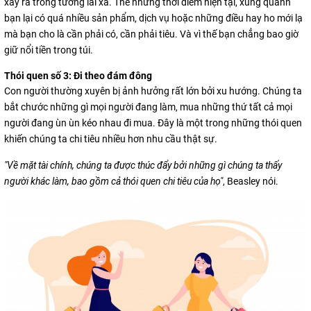
xảy ra trong tương lai xa. Thế nhưng thời điểm hiện tại, xung quanh
bạn lại có quá nhiều sản phẩm, dịch vụ hoặc những điều hay ho mới lạ
mà bạn cho là cần phải có, cần phải tiêu. Và vì thế bạn chẳng bao giờ
giữ nổi tiền trong túi.
Thói quen số 3: Đi theo đám đông
Con người thường xuyên bị ảnh hưởng rất lớn bởi xu hướng. Chúng ta
bắt chước những gì mọi người đang làm, mua những thứ tất cả mọi
người đang ùn ùn kéo nhau đi mua. Đây là một trong những thói quen
khiến chúng ta chi tiêu nhiều hơn nhu cầu thật sự.
"Về mặt tài chính, chúng ta được thúc đẩy bởi những gì chúng ta thấy
người khác làm, bao gồm cả thói quen chi tiêu của họ"
, Beasley nói.