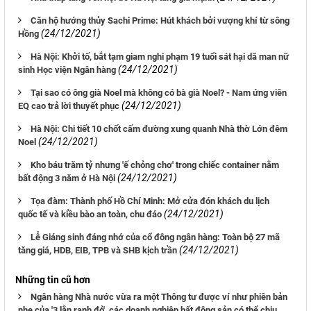
Căn hộ hướng thủy Sachi Prime: Hút khách bởi vượng khí từ sông
(24/12/2021)
Hồng
Hà Nội: Khởi tố, bắt tạm giam nghi phạm 19 tuổi sát hại dã man nữ
(24/12/2021)
sinh Học viện Ngân hàng
Tại sao có ông già Noel mà không có bà già Noel? - Nam ứng viên
(24/12/2021)
EQ cao trả lời thuyết phục
Hà Nội: Chi tiết 10 chốt cấm đường xung quanh Nhà thờ Lớn đêm
(24/12/2021)
Noel
Kho báu trăm tỷ nhưng 'ế chỏng chơ' trong chiếc container nằm
(24/12/2021)
bất động 3 năm ở Hà Nội
Tọa đàm: Thành phố Hồ Chí Minh: Mở cửa đón khách du lịch
(24/12/2021)
quốc tế và kiều bào an toàn, chu đáo
Lễ Giáng sinh đáng nhớ của cổ đông ngân hàng: Toàn bộ 27 mã
(24/12/2021)
tăng giá, HDB, EIB, TPB và SHB kịch trần
Những tin cũ hơn
Ngân hàng Nhà nước vừa ra một Thông tư được ví như phiên bản
nhẹ của '3 lằn ranh đỏ', các doanh nghiệp bất động sản có thể chịu