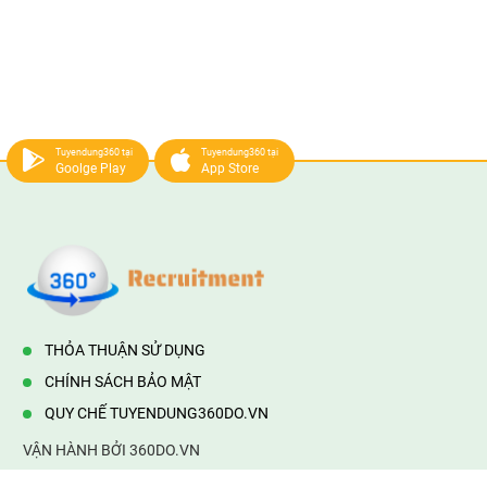
Tuyendung360 tại
Tuyendung360 tại
Goolge Play
App Store
THỎA THUẬN SỬ DỤNG
CHÍNH SÁCH BẢO MẬT
QUY CHẾ TUYENDUNG360DO.VN
VẬN HÀNH BỞI 360DO.VN
Địa chỉ:
232/42/16 Hương Lộ 80, Bình Hưng Hoà B,Bình Tân,