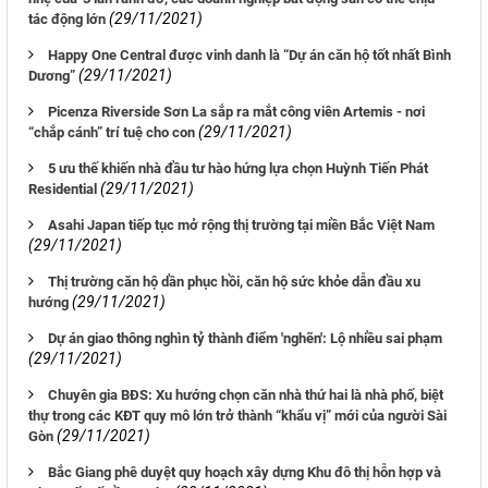
(29/11/2021)
tác động lớn
Happy One Central được vinh danh là “Dự án căn hộ tốt nhất Bình
(29/11/2021)
Dương”
Picenza Riverside Sơn La sắp ra mắt công viên Artemis - nơi
(29/11/2021)
“chắp cánh” trí tuệ cho con
5 ưu thế khiến nhà đầu tư hào hứng lựa chọn Huỳnh Tiến Phát
(29/11/2021)
Residential
Asahi Japan tiếp tục mở rộng thị trường tại miền Bắc Việt Nam
(29/11/2021)
Thị trường căn hộ dần phục hồi, căn hộ sức khỏe dẫn đầu xu
(29/11/2021)
hướng
Dự án giao thông nghìn tỷ thành điểm 'nghẽn': Lộ nhiều sai phạm
(29/11/2021)
Chuyên gia BĐS: Xu hướng chọn căn nhà thứ hai là nhà phố, biệt
thự trong các KĐT quy mô lớn trở thành “khẩu vị” mới của người Sài
(29/11/2021)
Gòn
Bắc Giang phê duyệt quy hoạch xây dựng Khu đô thị hỗn hợp và