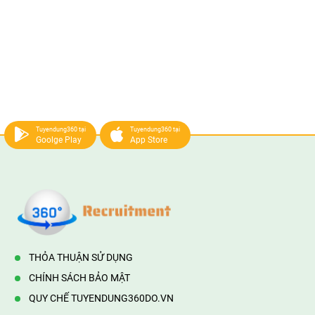
Tuyendung360 tại
Tuyendung360 tại
Goolge Play
App Store
THỎA THUẬN SỬ DỤNG
CHÍNH SÁCH BẢO MẬT
QUY CHẾ TUYENDUNG360DO.VN