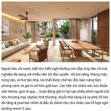
Ngoài tiêu chí xanh, biệt thự biển nghỉ dưỡng còn đáp ứng tiêu chí trải
nghiệm đa dạng với nhiều tiện ích độc quyền. Hồ bơi riêng, thang máy
từng căn, xe hơi tận nhà, nội thất được chế tác độc bản nâng tầm
phong cách và giá trị sở hữu giới hạn. Các tiện ích chăm sóc sức khỏe:
sân tennis, gym & spa,…; hoạt động giải trí tại rạp chiếu phim ngoài trời,
khu thương mại, skybar thời thượng, chuỗi nhà hàng và cà phê, hồ bơi
đa tầng & pool bar chính là đặc ân dành cho chủ nhân của tổ hợp nghỉ
dưỡng resort 5 sao.