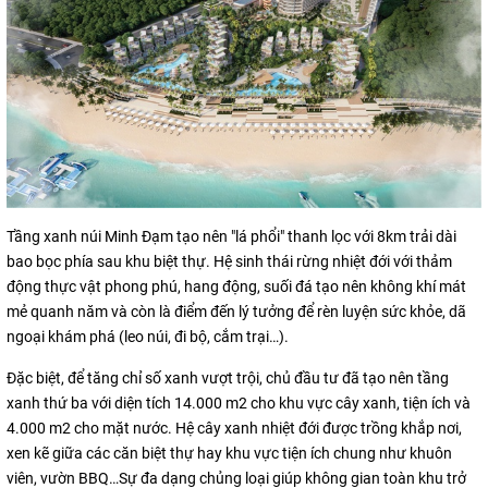
Tầng xanh núi Minh Đạm tạo nên "lá phổi" thanh lọc với 8km trải dài
bao bọc phía sau khu biệt thự. Hệ sinh thái rừng nhiệt đới với thảm
động thực vật phong phú, hang động, suối đá tạo nên không khí mát
mẻ quanh năm và còn là điểm đến lý tưởng để rèn luyện sức khỏe, dã
ngoại khám phá (leo núi, đi bộ, cắm trại…).
Đặc biệt, để tăng chỉ số xanh vượt trội, chủ đầu tư đã tạo nên tầng
xanh thứ ba với diện tích 14.000 m2 cho khu vực cây xanh, tiện ích và
4.000 m2 cho mặt nước. Hệ cây xanh nhiệt đới được trồng khắp nơi,
xen kẽ giữa các căn biệt thự hay khu vực tiện ích chung như khuôn
viên, vườn BBQ…Sự đa dạng chủng loại giúp không gian toàn khu trở