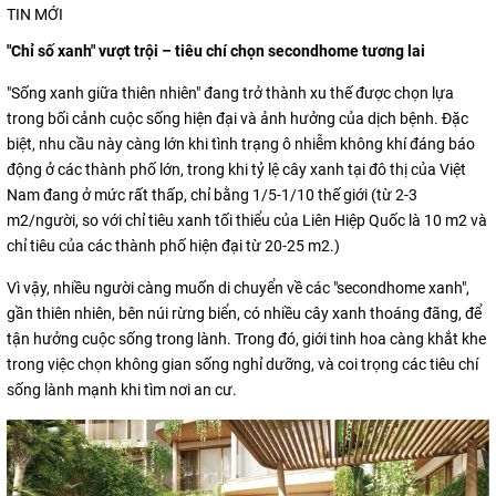
TIN MỚI
"Chỉ số xanh" vượt trội – tiêu chí chọn secondhome tương lai
"Sống xanh giữa thiên nhiên" đang trở thành xu thế được chọn lựa
trong bối cảnh cuộc sống hiện đại và ảnh hưởng của dịch bệnh. Đặc
biệt, nhu cầu này càng lớn khi tình trạng ô nhiễm không khí đáng báo
động ở các thành phố lớn, trong khi tỷ lệ cây xanh tại đô thị của Việt
Nam đang ở mức rất thấp, chỉ bằng 1/5-1/10 thế giới (từ 2-3
m2/người, so với chỉ tiêu xanh tối thiểu của Liên Hiệp Quốc là 10 m2 và
chỉ tiêu của các thành phố hiện đại từ 20-25 m2.)
Vì vậy, nhiều người càng muốn di chuyển về các "secondhome xanh",
gần thiên nhiên, bên núi rừng biển, có nhiều cây xanh thoáng đãng, để
tận hưởng cuộc sống trong lành. Trong đó, giới tinh hoa càng khắt khe
trong việc chọn không gian sống nghỉ dưỡng, và coi trọng các tiêu chí
sống lành mạnh khi tìm nơi an cư.