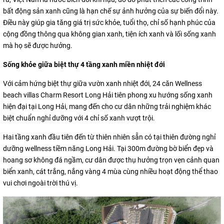
bất động sản xanh cũng là hạn chế sự ảnh hưởng của sự biến đổi này.
Điều này giúp gia tăng giá trị sức khỏe, tuổi thọ, chỉ số hạnh phúc của
cộng đồng thông qua không gian xanh, tiện ích xanh và lối sống xanh
mà họ sẽ được hưởng.
Sống khỏe giữa biệt thự 4 tầng xanh miền nhiệt đới
Với cảm hứng biệt thự giữa vườn xanh nhiệt đới, 24 căn Wellness
beach villas Charm Resort Long Hải tiên phong xu hướng sống xanh
hiện đại tại Long Hải, mang đến cho cư dân những trải nghiệm khác
biệt chuẩn nghỉ dưỡng với 4 chỉ số xanh vượt trội.
Hai tầng xanh đầu tiên đến từ thiên nhiên sẵn có tại thiên đường nghỉ
dưỡng wellness tiềm năng Long Hải. Tại 300m đường bờ biển đẹp và
hoang sơ không đá ngầm, cư dân được thụ hưởng trọn vẹn cảnh quan
biển xanh, cát trắng, nắng vàng 4 mùa cùng nhiều hoạt động thể thao
vui chơi ngoài trời thú vị.