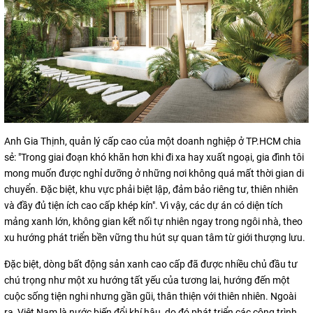
Anh Gia Thịnh, quản lý cấp cao của một doanh nghiệp ở TP.HCM chia
sẻ: "Trong giai đoạn khó khăn hơn khi đi xa hay xuất ngoại, gia đình tôi
mong muốn được nghỉ dưỡng ở những nơi không quá mất thời gian di
chuyển. Đặc biệt, khu vực phải biệt lập, đảm bảo riêng tư, thiên nhiên
và đầy đủ tiện ích cao cấp khép kín". Vì vậy, các dự án có diện tích
mảng xanh lớn, không gian kết nối tự nhiên ngay trong ngôi nhà, theo
xu hướng phát triển bền vững thu hút sự quan tâm từ giới thượng lưu.
Đặc biệt, dòng bất động sản xanh cao cấp đã được nhiều chủ đầu tư
chú trọng như một xu hướng tất yếu của tương lai, hướng đến một
cuộc sống tiện nghi nhưng gần gũi, thân thiện với thiên nhiên. Ngoài
ra, Việt Nam là nước biến đổi khí hậu, do đó phát triển các công trình