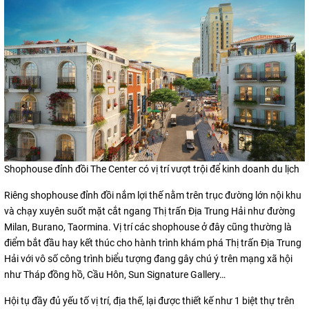
Shophouse đỉnh đồi The Center có vị trí vượt trội để kinh doanh du lịch
Riêng shophouse đỉnh đồi nắm lợi thế nằm trên trục đường lớn nội khu
và chạy xuyên suốt mặt cắt ngang Thị trấn Địa Trung Hải như đường
Milan, Burano, Taormina. Vị trí các shophouse ở đây cũng thường là
điểm bắt đầu hay kết thúc cho hành trình khám phá Thị trấn Địa Trung
Hải với vô số công trình biểu tượng đang gây chú ý trên mạng xã hội
như Tháp đồng hồ, Cầu Hôn, Sun Signature Gallery…
Hội tụ đầy đủ yếu tố vị trí, địa thế, lại được thiết kế như 1 biệt thự trên