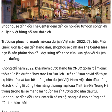
Shophouse đỉnh đồi The Center đem đến cơ hội đầu tư "đón sóng" khi
du lịch Việt bùng nổ sau đại dịch.
Trước sự phục hồi mạnh mẽ của du lịch Việt năm 2022, đặc biệt Phú
Quốc luôn là điểm đến hàng đầu, shophouse đỉnh đồi The Center hứa
hẹn là sản phẩm đón đầu đợt sóng tiếp theo của BĐS gắn với du lịch
nghỉ dưỡng.
Không chỉ năm 2022, khái niệm được hãng tin CNBC gọi là "cảm giác
thôi thúc lên đường" hay trào lưu "Du lịch… trả thù" sau covid đã thực
sự hiện hữu và tạo bệ phóng cho du lịch Việt Nam, việc đón đầu dòng
khách khổng lồ cùng tiềm năng thương mại của Thị trấn Địa Trung Hải
trong tương lai sẽ mang lại nguồn lợi ấn tượng cho nhà đầu tư.
Shophouse đỉnh đồi The Center là sẽ cơ hội sáng giá cho những nhà
đầu tư thức thời.