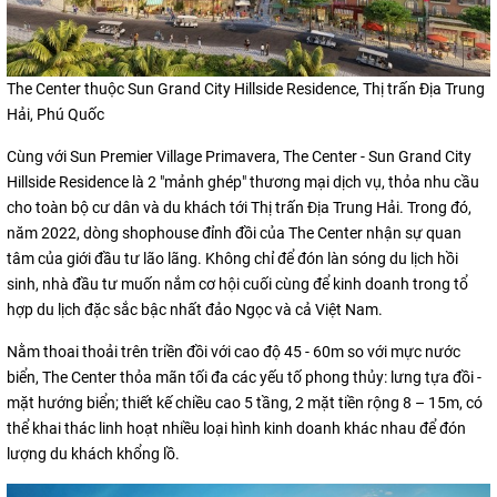
The Center thuộc Sun Grand City Hillside Residence, Thị trấn Địa Trung
Hải, Phú Quốc
Cùng với Sun Premier Village Primavera, The Center - Sun Grand City
Hillside Residence là 2 "mảnh ghép" thương mại dịch vụ, thỏa nhu cầu
cho toàn bộ cư dân và du khách tới Thị trấn Địa Trung Hải. Trong đó,
năm 2022, dòng shophouse đỉnh đồi của The Center nhận sự quan
tâm của giới đầu tư lão lãng. Không chỉ để đón làn sóng du lịch hồi
sinh, nhà đầu tư muốn nắm cơ hội cuối cùng để kinh doanh trong tổ
hợp du lịch đặc sắc bậc nhất đảo Ngọc và cả Việt Nam.
Nằm thoai thoải trên triền đồi với cao độ 45 - 60m so với mực nước
biển, The Center thỏa mãn tối đa các yếu tố phong thủy: lưng tựa đồi -
mặt hướng biển; thiết kế chiều cao 5 tầng, 2 mặt tiền rộng 8 – 15m, có
thể khai thác linh hoạt nhiều loại hình kinh doanh khác nhau để đón
lượng du khách khổng lồ.