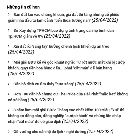
Những tin cũ hơn
Bán đất lao vào chứng khoán, giá đất thì tăng nhưng cổ phiếu
(25/04/2022)
giảm nhà đầu tư lâm cảnh “tiến thoái lưỡng nan”
Sở Xây dựng TPHCM báo động tình trạng căn hộ bình dân
(25/04/2022)
Tp.HCM giảm về 0%
Xin đất rồi 'sang tay' hưởng chênh lệch khiến dự án treo
(25/04/2022)
Môi giới BĐS kể về góc khuất nghề: Từ rớt nước mắt khi bị cướp
khách, quỵt tiền hoa hồng đến... phải "cắt máu" để bán hàng
(25/04/2022)
(25/04/2022)
Căn hộ dịch vụ tìm thấy "cửa sáng"
Hơn 100 căn hộ chung cư The Pride của Hải Phát "mắc kẹt" không
(25/04/2022)
có sổ hồng
3 năm làm môi giới BĐS: Tháng cao nhất kiếm 100 triệu, "xui" thì
không có đồng nào, đồng nghiệp "cướp khách" và những lần chấp
(25/04/2022)
nhận "cắt máu" để có giao dịch
(25/04/2022)
Gỡ vướng cho căn hộ du lịch - nghỉ dưỡng