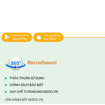
Tuyendung360 tại
Tuyendung360 tại
Goolge Play
App Store
THỎA THUẬN SỬ DỤNG
CHÍNH SÁCH BẢO MẬT
QUY CHẾ TUYENDUNG360DO.VN
VẬN HÀNH BỞI 360DO.VN