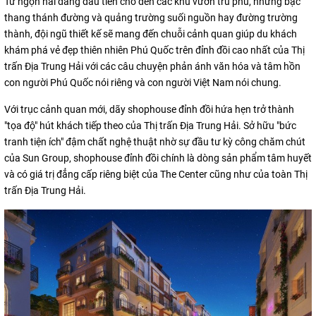
Từ ngọn hải đăng đầu tiên cho đến các khu vườn trù phú, những bậc
thang thánh đường và quảng trường suối nguồn hay đường trường
thành, đội ngũ thiết kế sẽ mang đến chuỗi cảnh quan giúp du khách
khám phá vẻ đẹp thiên nhiên Phú Quốc trên đỉnh đồi cao nhất của Thị
trấn Địa Trung Hải với các câu chuyện phản ánh văn hóa và tâm hồn
con người Phú Quốc nói riêng và con người Việt Nam nói chung.
Với trục cảnh quan mới, dãy shophouse đỉnh đồi hứa hẹn trở thành
"tọa độ" hút khách tiếp theo của Thị trấn Địa Trung Hải. Sở hữu "bức
tranh tiện ích" đậm chất nghệ thuật nhờ sự đầu tư kỳ công chăm chút
của Sun Group, shophouse đỉnh đồi chính là dòng sản phẩm tâm huyết
và có giá trị đẳng cấp riêng biệt của The Center cũng như của toàn Thị
trấn Địa Trung Hải.