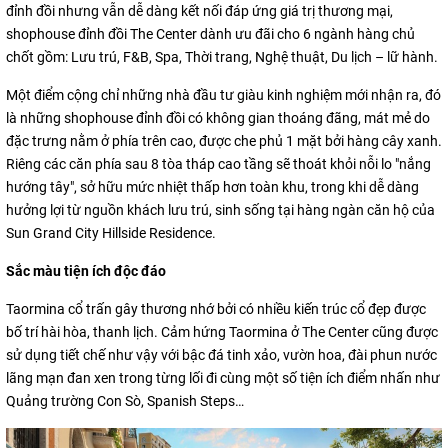
đỉnh đồi nhưng vẫn dễ dàng kết nối đáp ứng giá trị thương mại,
shophouse đỉnh đồi The Center dành ưu đãi cho 6 ngành hàng chủ
chốt gồm: Lưu trú, F&B, Spa, Thời trang, Nghệ thuật, Du lịch – lữ hành.
Một điểm cộng chỉ những nhà đầu tư giàu kinh nghiệm mới nhận ra, đó
là những shophouse đỉnh đồi có không gian thoáng đãng, mát mẻ do
đặc trưng nằm ở phía trên cao, được che phủ 1 mặt bởi hàng cây xanh.
Riêng các căn phía sau 8 tòa tháp cao tầng sẽ thoát khỏi nỗi lo "nắng
hướng tây", sở hữu mức nhiệt thấp hơn toàn khu, trong khi dễ dàng
hưởng lợi từ nguồn khách lưu trú, sinh sống tại hàng ngàn căn hộ của
Sun Grand City Hillside Residence.
Sắc màu tiện ích độc đáo
Taormina cổ trấn gây thương nhớ bởi có nhiều kiến trúc cổ đẹp được
bố trí hài hòa, thanh lịch. Cảm hứng Taormina ở The Center cũng được
sử dụng tiết chế như vậy với bậc đá tinh xảo, vườn hoa, đài phun nước
lãng mạn đan xen trong từng lối đi cùng một số tiện ích điểm nhấn như
Quảng trường Con Sò, Spanish Steps…