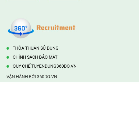
THỎA THUẬN SỬ DỤNG
CHÍNH SÁCH BẢO MẬT
QUY CHẾ TUYENDUNG360DO.VN
VẬN HÀNH BỞI 360DO.VN
Địa chỉ:
232/42/16 Hương Lộ 80, Bình Hưng Hoà B,Bình Tân,
TP.HCM
Điện thoại:
0903177877
Email:
mail@web360do.vn
Website:
https://tuyendung360.vn