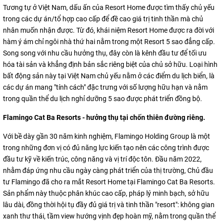
Tương tự ở Việt Nam, dấu ấn của Resort Home được tìm thấy chủ yếu
trong các dự án/tổ hợp cao cấp để đề cao giá trị tinh thần mà chủ
nhân muốn nhận được. Từ đó, khái niệm Resort Home được ra đời với
hàm ý ám chỉ ngôi nhà thứ hai nằm trong một Resort 5 sao đẳng cấp.
Song song với nhu cầu hưởng thụ, đây còn là kênh đầu tư để tối ưu
hóa tài sản và khẳng định bản sắc riêng biệt của chủ sở hữu. Loại hình
bất động sản này tại Việt Nam chủ yếu nằm ở các điểm du lịch biển, là
các dự án mang "tính cách" đặc trưng với số lượng hữu hạn và nằm
trong quần thể du lịch nghỉ dưỡng 5 sao được phát triển đồng bộ.
Flamingo Cat Ba Resorts - hưởng thụ tại chốn thiên đường riêng.
Với bề dày gần 30 năm kinh nghiệm, Flamingo Holding Group là một
trong những đơn vị có đủ năng lực kiến tạo nên các công trình được
đầu tư kỹ về kiến trúc, công năng và vị trí độc tôn. Đầu năm 2022,
nhằm đáp ứng nhu cầu ngày càng phát triển của thị trường, Chủ đầu
tư Flamingo đã cho ra mắt Resort Home tại Flamingo Cat Ba Resorts.
Sản phẩm này thuộc phân khúc cao cấp, pháp lý minh bạch, sở hữu
lâu dài, đồng thời hội tụ đầy đủ giá trị và tinh thần "resort": không gian
xanh thư thái, tầm view hướng vịnh đẹp hoàn mỹ, nằm trong quần thể