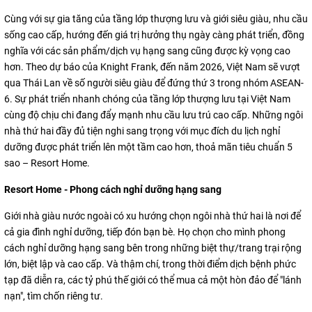
Cùng với sự gia tăng của tầng lớp thượng lưu và giới siêu giàu, nhu cầu
sống cao cấp, hướng đến giá trị hưởng thụ ngày càng phát triển, đồng
nghĩa với các sản phẩm/dịch vụ hạng sang cũng được kỳ vọng cao
hơn. Theo dự báo của Knight Frank, đến năm 2026, Việt Nam sẽ vượt
qua Thái Lan về số người siêu giàu để đứng thứ 3 trong nhóm ASEAN-
6. Sự phát triển nhanh chóng của tầng lớp thượng lưu tại Việt Nam
cùng độ chịu chi đang đẩy mạnh nhu cầu lưu trú cao cấp. Những ngôi
nhà thứ hai đầy đủ tiện nghi sang trọng với mục đích du lịch nghỉ
dưỡng được phát triển lên một tầm cao hơn, thoả mãn tiêu chuẩn 5
sao – Resort Home.
Resort Home - Phong cách nghỉ dưỡng hạng sang
Giới nhà giàu nước ngoài có xu hướng chọn ngôi nhà thứ hai là nơi để
cả gia đình nghỉ dưỡng, tiếp đón bạn bè. Họ chọn cho mình phong
cách nghỉ dưỡng hạng sang bên trong những biệt thự/trang trại rộng
lớn, biệt lập và cao cấp. Và thậm chí, trong thời điểm dịch bệnh phức
tạp đã diễn ra, các tỷ phú thế giới có thể mua cả một hòn đảo để "lánh
nạn", tìm chốn riêng tư.