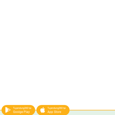
Tuyendung360 tại
Tuyendung360 tại
Goolge Play
App Store