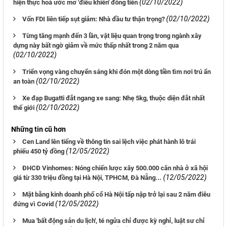
(02/10/2022)
hiện thực hoá ước mơ 'điều khiển' đồng tiền
(02/10/2022)
Vốn FDI liên tiếp sụt giảm: Nhà đầu tư thận trọng?
Từng tăng mạnh đến 3 lần, vật liệu quan trọng trong ngành xây
dựng này bất ngờ giảm về mức thấp nhất trong 2 năm qua
(02/10/2022)
Triển vọng vàng chuyển sáng khi đón một dòng tiền tìm nơi trú ẩn
(02/10/2022)
an toàn
Xe đạp Bugatti đắt ngang xe sang: Nhẹ 5kg, thuộc diện đắt nhất
(02/10/2022)
thế giới
Những tin cũ hơn
Cen Land lên tiếng về thông tin sai lệch việc phát hành lô trái
(12/05/2022)
phiếu 450 tỷ đồng
ĐHCĐ Vinhomes: Nóng chiến lược xây 500.000 căn nhà ở xã hội
(12/05/2022)
giá từ 330 triệu đồng tại Hà Nội, TPHCM, Đà Nẵng...
Mặt bằng kinh doanh phố cổ Hà Nội tấp nập trở lại sau 2 năm điêu
(12/05/2022)
đứng vì Covid
Mua 'bất động sản du lịch', té ngửa chỉ được kỳ nghỉ, luật sư chỉ