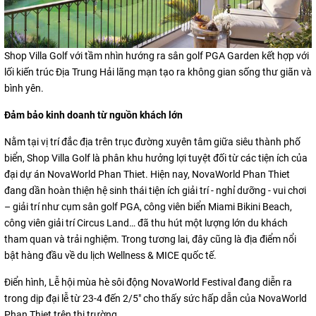
Shop Villa Golf với tầm nhìn hướng ra sân golf PGA Garden kết hợp với
lối kiến trúc Địa Trung Hải lãng mạn tạo ra không gian sống thư giãn và
bình yên.
Đảm bảo kinh doanh từ nguồn khách lớn
Nằm tại vị trí đắc địa trên trục đường xuyên tâm giữa siêu thành phố
biển, Shop Villa Golf là phân khu hưởng lợi tuyệt đối từ các tiện ích của
đại dự án NovaWorld Phan Thiet. Hiện nay, NovaWorld Phan Thiet
đang dần hoàn thiện hệ sinh thái tiện ích giải trí - nghỉ dưỡng - vui chơi
– giải trí như cụm sân golf PGA, công viên biển Miami Bikini Beach,
công viên giải trí Circus Land… đã thu hút một lượng lớn du khách
tham quan và trải nghiệm. Trong tương lai, đây cũng là địa điểm nổi
bật hàng đầu về du lịch Wellness & MICE quốc tế.
Điển hình, Lễ hội mùa hè sôi động NovaWorld Festival đang diễn ra
trong dịp đại lễ từ 23-4 đến 2/5" cho thấy sức hấp dẫn của NovaWorld
Phan Thiet trên thị trường.