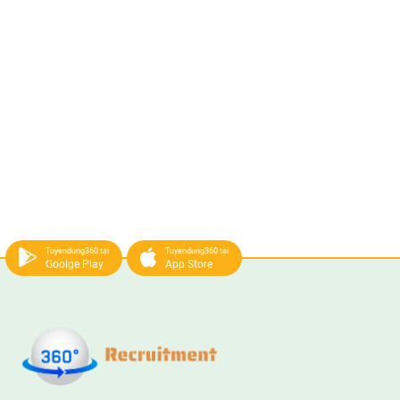
Tuyendung360 tại
Tuyendung360 tại
Goolge Play
App Store