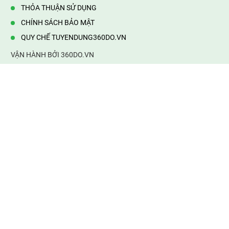
THỎA THUẬN SỬ DỤNG
CHÍNH SÁCH BẢO MẬT
QUY CHẾ TUYENDUNG360DO.VN
VẬN HÀNH BỞI 360DO.VN
Địa chỉ:
232/42/16 Hương Lộ 80, Bình Hưng Hoà B,Bình Tân,
TP.HCM
Điện thoại:
0903177877
Email:
mail@web360do.vn
Website:
https://tuyendung360.vn
KẾT NỐI VỚI CHÚNG TÔI