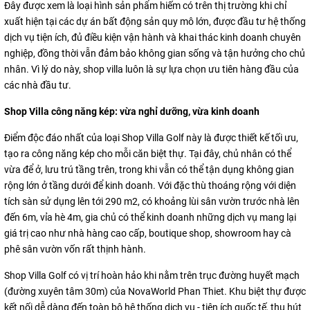
Đây được xem là loại hình sản phẩm hiếm có trên thị trường khi chỉ
xuất hiện tại các dự án bất động sản quy mô lớn, được đầu tư hệ thống
dịch vụ tiện ích, đủ điều kiện vận hành và khai thác kinh doanh chuyên
nghiệp, đồng thời vẫn đảm bảo không gian sống và tận hưởng cho chủ
nhân. Vì lý do này, shop villa luôn là sự lựa chọn ưu tiên hàng đầu của
các nhà đầu tư.
Shop Villa công năng kép: vừa nghỉ dưỡng, vừa kinh doanh
Điểm độc đáo nhất của loại Shop Villa Golf này là được thiết kế tối ưu,
tạo ra công năng kép cho mỗi căn biệt thự. Tại đây, chủ nhân có thể
vừa để ở, lưu trú tầng trên, trong khi vẫn có thể tận dụng không gian
rộng lớn ở tầng dưới để kinh doanh. Với đặc thù thoáng rộng với diện
tích sàn sử dụng lên tới 290 m2, có khoảng lùi sân vườn trước nhà lên
đến 6m, vỉa hè 4m, gia chủ có thể kinh doanh những dịch vụ mang lại
giá trị cao như nhà hàng cao cấp, boutique shop, showroom hay cà
phê sân vườn vốn rất thịnh hành.
Shop Villa Golf có vị trí hoàn hảo khi nằm trên trục đường huyết mạch
(đường xuyên tâm 30m) của NovaWorld Phan Thiet. Khu biệt thự được
kết nối dễ dàng đến toàn bộ hệ thống dịch vụ - tiện ích quốc tế, thu hút