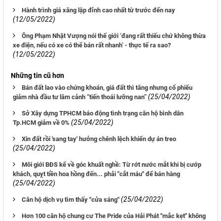
Hành trình giá xăng lập đỉnh cao nhất từ trước đến nay
(12/05/2022)
Ông Phạm Nhật Vượng nói thế giới ‘đang rất thiếu chứ không thừa
xe điện, nếu có xe có thể bán rất nhanh’ - thực tế ra sao?
(12/05/2022)
Những tin cũ hơn
Bán đất lao vào chứng khoán, giá đất thì tăng nhưng cổ phiếu
(25/04/2022)
giảm nhà đầu tư lâm cảnh “tiến thoái lưỡng nan”
Sở Xây dựng TPHCM báo động tình trạng căn hộ bình dân
(25/04/2022)
Tp.HCM giảm về 0%
Xin đất rồi 'sang tay' hưởng chênh lệch khiến dự án treo
(25/04/2022)
Môi giới BĐS kể về góc khuất nghề: Từ rớt nước mắt khi bị cướp
khách, quỵt tiền hoa hồng đến... phải "cắt máu" để bán hàng
(25/04/2022)
(25/04/2022)
Căn hộ dịch vụ tìm thấy "cửa sáng"
Hơn 100 căn hộ chung cư The Pride của Hải Phát "mắc kẹt" không