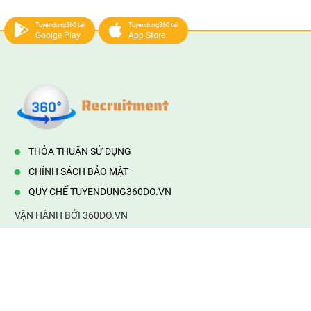
Tuyendung360 tại
Tuyendung360 tại
Goolge Play
App Store
THỎA THUẬN SỬ DỤNG
CHÍNH SÁCH BẢO MẬT
QUY CHẾ TUYENDUNG360DO.VN
VẬN HÀNH BỞI 360DO.VN
Địa chỉ:
232/42/16 Hương Lộ 80, Bình Hưng Hoà B,Bình Tân,
TP.HCM
Điện thoại:
0903177877
Email:
mail@web360do.vn