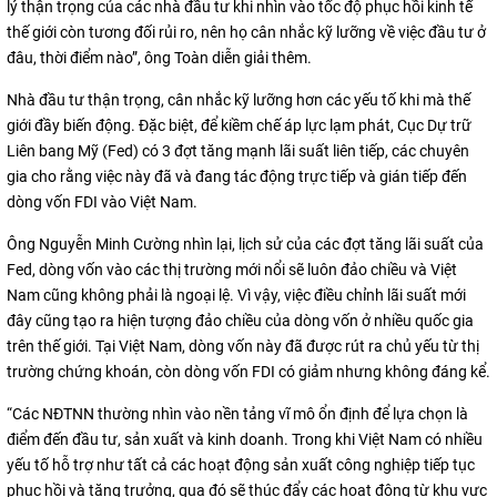
lý thận trọng của các nhà đầu tư khi nhìn vào tốc độ phục hồi kinh tế
thế giới còn tương đối rủi ro, nên họ cân nhắc kỹ lưỡng về việc đầu tư ở
đâu, thời điểm nào”, ông Toàn diễn giải thêm.
Nhà đầu tư thận trọng, cân nhắc kỹ lưỡng hơn các yếu tố khi mà thế
giới đầy biến động. Đặc biệt, để kiềm chế áp lực lạm phát, Cục Dự trữ
Liên bang Mỹ (Fed) có 3 đợt tăng mạnh lãi suất liên tiếp, các chuyên
gia cho rằng việc này đã và đang tác động trực tiếp và gián tiếp đến
dòng vốn FDI vào Việt Nam.
Ông Nguyễn Minh Cường nhìn lại, lịch sử của các đợt tăng lãi suất của
Fed, dòng vốn vào các thị trường mới nổi sẽ luôn đảo chiều và Việt
Nam cũng không phải là ngoại lệ. Vì vậy, việc điều chỉnh lãi suất mới
đây cũng tạo ra hiện tượng đảo chiều của dòng vốn ở nhiều quốc gia
trên thế giới. Tại Việt Nam, dòng vốn này đã được rút ra chủ yếu từ thị
trường chứng khoán, còn dòng vốn FDI có giảm nhưng không đáng kể.
“Các NĐTNN thường nhìn vào nền tảng vĩ mô ổn định để lựa chọn là
điểm đến đầu tư, sản xuất và kinh doanh. Trong khi Việt Nam có nhiều
yếu tố hỗ trợ như tất cả các hoạt động sản xuất công nghiệp tiếp tục
phục hồi và tăng trưởng, qua đó sẽ thúc đẩy các hoạt động từ khu vực