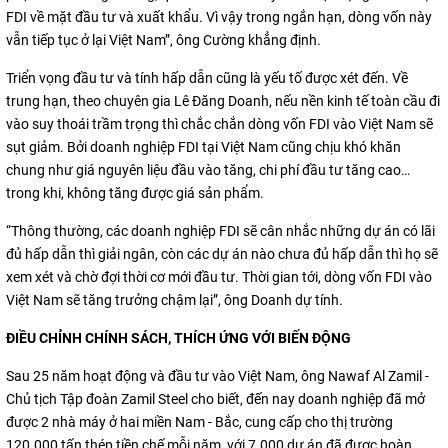
FDI về mặt đầu tư và xuất khẩu. Vì vậy trong ngắn hạn, dòng vốn này
vẫn tiếp tục ở lại Việt Nam”, ông Cường khẳng định.
Triển vọng đầu tư và tính hấp dẫn cũng là yếu tố được xét đến. Về
trung hạn, theo chuyên gia Lê Đăng Doanh, nếu nền kinh tế toàn cầu đi
vào suy thoái trầm trọng thì chắc chắn dòng vốn FDI vào Việt Nam sẽ
sụt giảm. Bởi doanh nghiệp FDI tại Việt Nam cũng chịu khó khăn
chung như giá nguyên liệu đầu vào tăng, chi phí đầu tư tăng cao…
trong khi, không tăng được giá sản phẩm.
“Thông thường, các doanh nghiệp FDI sẽ cân nhắc những dự án có lãi
đủ hấp dẫn thì giải ngân, còn các dự án nào chưa đủ hấp dẫn thì họ sẽ
xem xét và chờ đợi thời cơ mới đầu tư. Thời gian tới, dòng vốn FDI vào
Việt Nam sẽ tăng trưởng chậm lại”, ông Doanh dự tính.
ĐIỀU CHỈNH CHÍNH SÁCH, THÍCH ỨNG VỚI BIẾN ĐỘNG
Sau 25 năm hoạt động và đầu tư vào Việt Nam, ông Nawaf Al Zamil -
Chủ tịch Tập đoàn Zamil Steel cho biết, đến nay doanh nghiệp đã mở
được 2 nhà máy ở hai miền Nam - Bắc, cung cấp cho thị trường
120.000 tấn thép tiền chế mỗi năm, với 7.000 dự án đã được hoàn