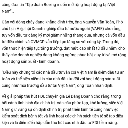
cũng đưa tin “Tập đoàn Boeing muốn mở rộng hoạt động tại Việt
Nam”…
Gắn với dòng chảy đang khẳng định trên, ông Nguyễn Văn Toàn, Phó
chủ tịch Hiệp hội Doanh nghiệp đầu tư nước ngoài (VAFIE) cho rằng,
tuy vốn đầu tư đăng ký mới giảm những tháng qua, nhưng cả vốn đầu
tư điều chỉnh và GVMCP vẫn tiếp tục tăng so với cùng kỳ. Trong đó,
vốn thực hiện tiếp tục tăng trưởng, đạt mức cao nhất từ đầu năm, cho
thấy các doanh nghiệp đang không ngừng phục hồi, duy trì và mở rộng
hoạt động sản xuất - kinh doanh.
“Điều này chứng tỏ các nhà đầu tư vẫn coi Việt Nam là điểm đầu tư an
toàn và thể hiện niềm tin của nhà đầu tư đối với hoạt động sản xuất
cũng như môi trường đầu tư tại Việt Nam”, ông Toán nhận định.
Về giải pháp thu hút FDI, chuyên gia Lê Đăng Doanh cho rằng, trong
bối cảnh tình hình địa chính trị toàn cầu phức tạp, khó lường, việc Việt
Nam giữ vững sự ổn định chính trị, phát triển kinh tế cũng như việc
kiểm soát dịch bệnh tốt và linh hoạt các chính sách tiền tệ sẽ tạo điều
kiện và là điểm đến hấp dẫn thu hút các nhà đầu tư FDI tiềm năng.