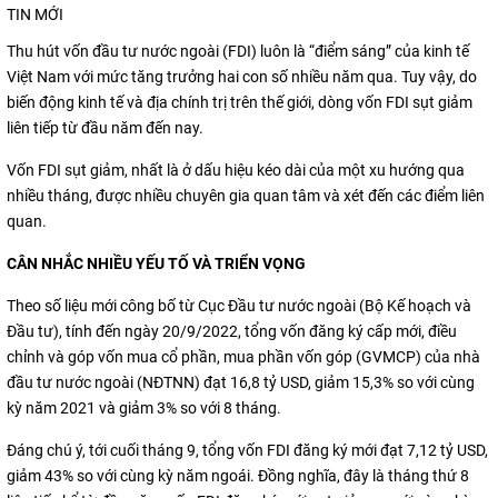
TIN MỚI
Thu hút vốn đầu tư nước ngoài (FDI) luôn là “điểm sáng” của kinh tế
Việt Nam với mức tăng trưởng hai con số nhiều năm qua. Tuy vậy, do
biến động kinh tế và địa chính trị trên thế giới, dòng vốn FDI sụt giảm
liên tiếp từ đầu năm đến nay.
Vốn FDI sụt giảm, nhất là ở dấu hiệu kéo dài của một xu hướng qua
nhiều tháng, được nhiều chuyên gia quan tâm và xét đến các điểm liên
quan.
CÂN NHẮC NHIỀU YẾU TỐ VÀ TRIỂN VỌNG
Theo số liệu mới công bố từ Cục Đầu tư nước ngoài (Bộ Kế hoạch và
Đầu tư), tính đến ngày 20/9/2022, tổng vốn đăng ký cấp mới, điều
chỉnh và góp vốn mua cổ phần, mua phần vốn góp (GVMCP) của nhà
đầu tư nước ngoài (NĐTNN) đạt 16,8 tỷ USD, giảm 15,3% so với cùng
kỳ năm 2021 và giảm 3% so với 8 tháng.
Đáng chú ý, tới cuối tháng 9, tổng vốn FDI đăng ký mới đạt 7,12 tỷ USD,
giảm 43% so với cùng kỳ năm ngoái. Đồng nghĩa, đây là tháng thứ 8