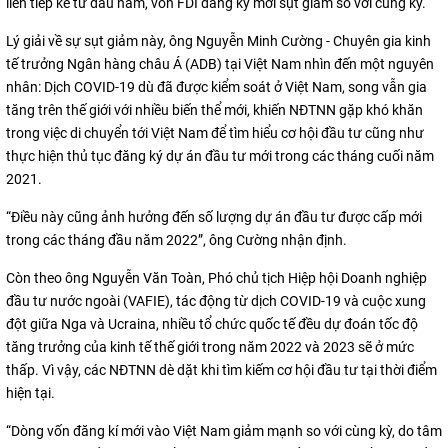
liên tiếp kể từ đầu năm, vốn FDI đăng ký mới sụt giảm so với cùng kỳ.
Lý giải về sự sụt giảm này, ông Nguyễn Minh Cường - Chuyên gia kinh
tế trưởng Ngân hàng châu Á (ADB) tại Việt Nam nhìn đến một nguyên
nhân: Dịch COVID-19 dù đã được kiểm soát ở Việt Nam, song vẫn gia
tăng trên thế giới với nhiều biến thể mới, khiến NĐTNN gặp khó khăn
trong việc di chuyển tới Việt Nam để tìm hiểu cơ hội đầu tư cũng như
thực hiện thủ tục đăng ký dự án đầu tư mới trong các tháng cuối năm
2021.
“Điều này cũng ảnh hưởng đến số lượng dự án đầu tư được cấp mới
trong các tháng đầu năm 2022”, ông Cường nhận định.
Còn theo ông Nguyễn Văn Toàn, Phó chủ tịch Hiệp hội Doanh nghiệp
đầu tư nước ngoài (VAFIE), tác động từ dịch COVID-19 và cuộc xung
đột giữa Nga và Ucraina, nhiều tổ chức quốc tế đều dự đoán tốc độ
tăng trưởng của kinh tế thế giới trong năm 2022 và 2023 sẽ ở mức
thấp. Vì vậy, các NĐTNN dè dặt khi tìm kiếm cơ hội đầu tư tại thời điểm
hiện tại.
“Dòng vốn đăng kí mới vào Việt Nam giảm mạnh so với cùng kỳ, do tâm