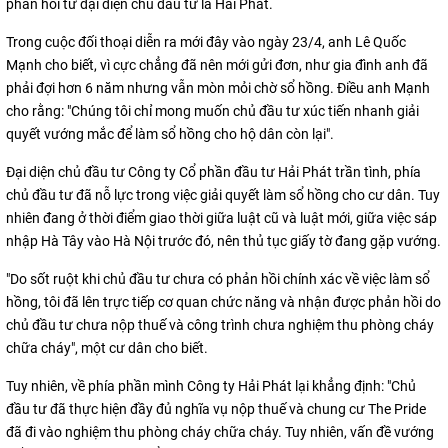
phản hồi từ đại diện chủ đầu tư là Hải Phát.
Trong cuộc đối thoại diễn ra mới đây vào ngày 23/4, anh Lê Quốc
Mạnh cho biết, vì cực chẳng đã nên mới gửi đơn, như gia đình anh đã
phải đợi hơn 6 năm nhưng vẫn mòn mỏi chờ sổ hồng. Điều anh Mạnh
cho rằng: "Chúng tôi chỉ mong muốn chủ đầu tư xúc tiến nhanh giải
quyết vướng mắc để làm sổ hồng cho hộ dân còn lại".
Đại diện chủ đầu tư Công ty Cổ phần đầu tư Hải Phát trần tình, phía
chủ đầu tư đã nỗ lực trong việc giải quyết làm sổ hồng cho cư dân. Tuy
nhiên đang ở thời điểm giao thời giữa luật cũ và luật mới, giữa việc sáp
nhập Hà Tây vào Hà Nội trước đó, nên thủ tục giấy tờ đang gặp vướng.
"Do sốt ruột khi chủ đầu tư chưa có phản hồi chính xác về việc làm sổ
hồng, tôi đã lên trực tiếp cơ quan chức năng và nhận được phản hồi do
chủ đầu tư chưa nộp thuế và công trình chưa nghiệm thu phòng cháy
chữa cháy", một cư dân cho biết.
Tuy nhiên, về phía phần mình Công ty Hải Phát lại khẳng định: "Chủ
đầu tư đã thực hiện đầy đủ nghĩa vụ nộp thuế và chung cư The Pride
đã đi vào nghiệm thu phòng cháy chữa cháy. Tuy nhiên, vấn đề vướng