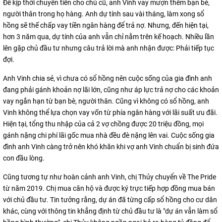
Để kịp thời chuyển tiền cho chủ cũ, anh Vinh vay mượn thêm bạn bè,
người thân trong họ hàng. Anh dự tính sau vài tháng, làm xong sổ
hồng sẽ thế chấp vay tiền ngân hàng để trả nợ. Nhưng, đến hiện tại,
hơn 3 năm qua, dự tính của anh vẫn chỉ nằm trên kế hoạch. Nhiều lần
lên gặp chủ đầu tư nhưng câu trả lời mà anh nhận được: Phải tiếp tục
đợi.
Anh Vinh chia sẻ, vì chưa có sổ hồng nên cuộc sống của gia đình anh
đang phải gánh khoản nợ lãi lớn, cũng như áp lực trả nợ cho các khoản
vay ngắn hạn từ bạn bè, người thân. Cũng vì không có sổ hồng, anh
Vinh không thể lựa chọn vay vốn từ phía ngân hàng với lãi suất ưu đãi.
Hiện tại, tổng thu nhập của cả 2 vợ chồng được 20 triệu đồng, mọi
gánh nặng chi phí lãi gốc mua nhà đều đè nặng lên vai. Cuộc sống gia
đình anh Vinh càng trở nên khó khăn khi vợ anh Vinh chuẩn bị sinh đứa
con đầu lòng.
Cũng tương tự như hoàn cảnh anh Vinh, chị Thủy chuyển về The Pride
từ năm 2019. Chị mua căn hộ và được ký trực tiếp hợp đồng mua bán
với chủ đầu tư. Tin tưởng rằng, dự án đã từng cấp sổ hồng cho cư dân
khác, cùng với thông tin khẳng định từ chủ đầu tư là "dự án vẫn làm sổ