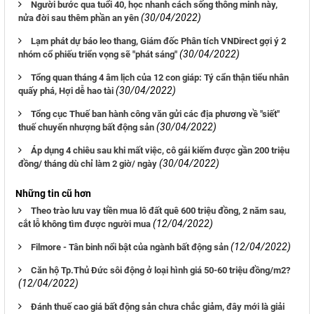
Người bước qua tuổi 40, học nhanh cách sống thông minh này,
(30/04/2022)
nửa đời sau thêm phần an yên
Lạm phát dự báo leo thang, Giám đốc Phân tích VNDirect gợi ý 2
(30/04/2022)
nhóm cổ phiếu triển vọng sẽ "phát sáng"
Tổng quan tháng 4 âm lịch của 12 con giáp: Tý cẩn thận tiểu nhân
(30/04/2022)
quấy phá, Hợi dễ hao tài
Tổng cục Thuế ban hành công văn gửi các địa phương về "siết"
(30/04/2022)
thuế chuyển nhượng bất động sản
Áp dụng 4 chiêu sau khi mất việc, cô gái kiếm được gần 200 triệu
(30/04/2022)
đồng/ tháng dù chỉ làm 2 giờ/ ngày
Những tin cũ hơn
Theo trào lưu vay tiền mua lô đất quê 600 triệu đồng, 2 năm sau,
(12/04/2022)
cắt lỗ không tìm được người mua
(12/04/2022)
Filmore - Tân binh nổi bật của ngành bất động sản
Căn hộ Tp.Thủ Đức sôi động ở loại hình giá 50-60 triệu đồng/m2?
(12/04/2022)
Đánh thuế cao giá bất động sản chưa chắc giảm, đây mới là giải