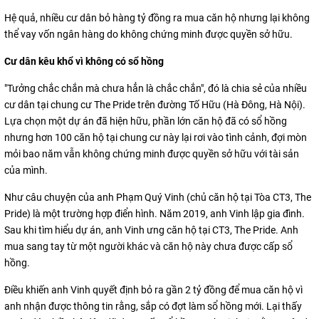
Hệ quả, nhiều cư dân bỏ hàng tỷ đồng ra mua căn hộ nhưng lại không
thể vay vốn ngân hàng do không chứng minh được quyền sở hữu.
Cư dân kêu khổ vì không có sổ hồng
"Tưởng chắc chắn mà chưa hẳn là chắc chắn", đó là chia sẻ của nhiều
cư dân tại chung cư The Pride trên đường Tố Hữu (Hà Đông, Hà Nội).
Lựa chọn một dự án đã hiện hữu, phần lớn căn hộ đã có sổ hồng
nhưng hơn 100 căn hộ tại chung cư này lại rơi vào tình cảnh, đợi mòn
mỏi bao năm vẫn không chứng minh được quyền sở hữu với tài sản
của mình.
Như câu chuyện của anh Phạm Quý Vinh (chủ căn hộ tại Tòa CT3, The
Pride) là một trường hợp điển hình. Năm 2019, anh Vinh lập gia đình.
Sau khi tìm hiểu dự án, anh Vinh ưng căn hộ tại CT3, The Pride. Anh
mua sang tay từ một người khác và căn hộ này chưa được cấp sổ
hồng.
Điều khiến anh Vinh quyết định bỏ ra gần 2 tỷ đồng để mua căn hộ vì
anh nhận được thông tin rằng, sắp có đợt làm sổ hồng mới. Lại thấy