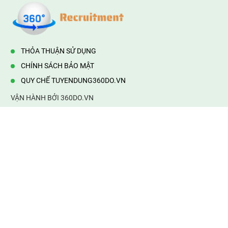
THỎA THUẬN SỬ DỤNG
CHÍNH SÁCH BẢO MẬT
QUY CHẾ TUYENDUNG360DO.VN
VẬN HÀNH BỞI 360DO.VN
Địa chỉ:
232/42/16 Hương Lộ 80, Bình Hưng Hoà B,Bình Tân,
TP.HCM
Điện thoại:
0903177877
Email:
mail@web360do.vn
Website:
https://tuyendung360.vn