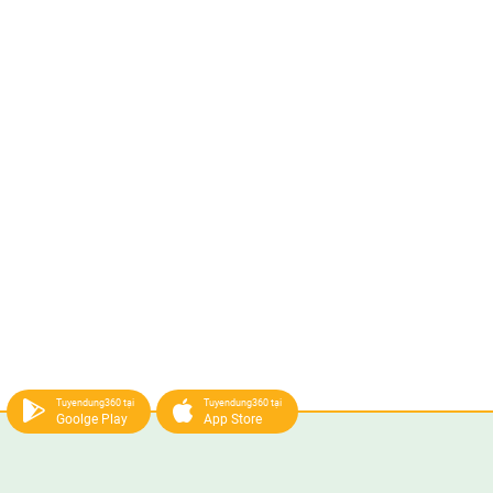
Tuyendung360 tại
Tuyendung360 tại
Goolge Play
App Store