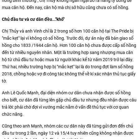
hồng bình thường", chị Thủy không ngần ngại bỏ ra hàng tỷ đồng để
mua căn hộ. Đến nay, căn hộ mà chị sở hữu cũng chưa có sổ hồng.
Chủ đầu tư và cư dân đều..."khổ"
Chị Thủy và anh Vinh chỉ là 2 trong số hơn 100 căn hộ tại The Pride bị
"mắc kẹt" lại vì không có sổ hồng. Trước đó, dự án này đã bàn giao sổ
hồng cho 1833 /1944 căn hộ. Hơn 100 căn hộ chưa được cấp sổ hồng
đến từ nhiều nguyên nhân. Một là trường hợp sang nhượng mua căn
hộ từ chủ đầu tư hoặc mua từ người khác kể từ năm 2019 trở lại đây.
Thứ hai, nhiều trường hợp bị "mắc kẹt" lại là do trong đợt làm sổ hồng
2018, chồng hoặc vợ đi công tác không thể về kí xác nhận thủ tục giấy
tờ.
Anh Lê Quốc Mạnh, đại diện nhóm cư dân chưa nhận được sổ hồng
cho biết, cư dân đã từng lên gặp chủ đầu tư nhưng đều nhận được câu
trả lời: phải chờ đợi vì vướng mắc nằm ở vấn đề thủ tục với cơ quan
chức năng.
Cũng theo anh Mạnh, nhóm các cư dân này đã từng gửi đơn đến chủ
đầu tư trong 2 lần, ngày 12 và 15/4 tuy nhiên cũng không nhận được