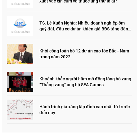
xuất vắc xin cúm và thuốc ung thư là ai?
TS. Lê Xuân Nghĩa: Nhiều doanh nghiệp ôm
quỹ đất, đầu cơ dự án khiến giá BĐS tăng đến
"đau lòng"
Khởi công toàn bộ 12 dự án cao tốc Bắc - Nam
trong năm 2022
Khoảnh khắc người hâm mộ đồng lòng hô vang
“Thắng vàng” ủng hộ SEA Games
Hành trình giá xăng lập đỉnh cao nhất từ trước
đến nay