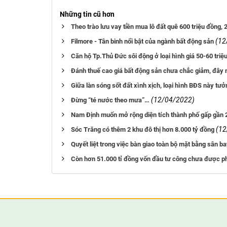
Những tin cũ hơn
Theo trào lưu vay tiền mua lô đất quê 600 triệu đồng,
(12
Filmore - Tân binh nổi bật của ngành bất động sản
Căn hộ Tp.Thủ Đức sôi động ở loại hình giá 50-60 tri
Đánh thuế cao giá bất động sản chưa chắc giảm, đây m
Giữa làn sóng sốt đất xình xịch, loại hình BĐS này tưở
(12/04/2022)
Đừng “té nước theo mưa”…
Nam Định muốn mở rộng diện tích thành phố gấp gần 2
(12
Sóc Trăng có thêm 2 khu đô thị hơn 8.000 tỷ đồng
Quyết liệt trong việc bàn giao toàn bộ mặt bằng sân 
Còn hơn 51.000 tỉ đồng vốn đầu tư công chưa được p