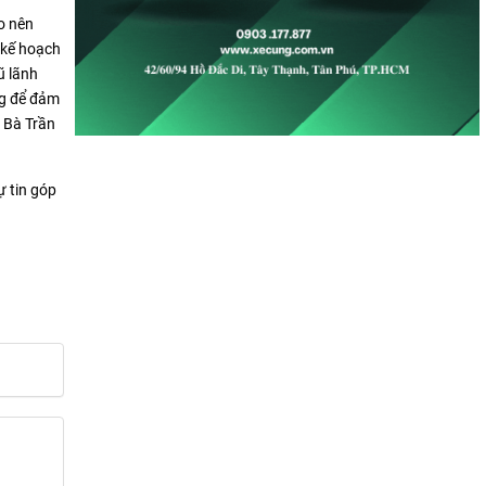
ạo nên
, kế hoạch
ũ lãnh
ng để đảm
 Bà Trần
ự tin góp