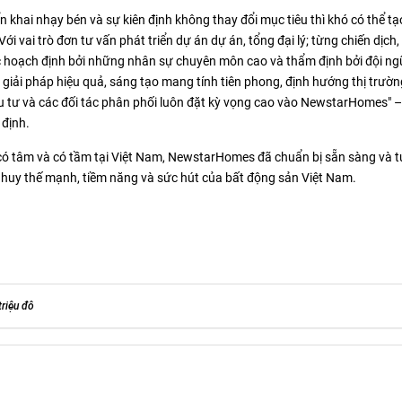
ển khai nhạy bén và sự kiên định không thay đổi mục tiêu thì khó có thể t
i vai trò đơn tư vấn phát triển dự án dự án, tổng đại lý; từng chiến dịch
 hoạch định bởi những nhân sự chuyên môn cao và thẩm định bởi đội ng
 giải pháp hiệu quả, sáng tạo mang tính tiên phong, định hướng thị trườ
u tư và các đối tác phân phối luôn đặt kỳ vọng cao vào NewstarHomes" –
định.
n có tâm và có tầm tại Việt Nam, NewstarHomes đã chuẩn bị sẵn sàng và t
huy thế mạnh, tiềm năng và sức hút của bất động sản Việt Nam.
triệu đô