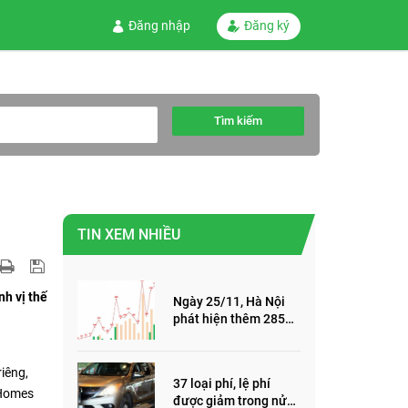
Đăng nhập
Đăng ký
Tìm kiếm
TIN XEM NHIỀU
h vị thế
Ngày 25/11, Hà Nội
phát hiện thêm 285
ca mắc Covid-19,
trong đó, 122 ca cộng
đồng
riêng,
37 loại phí, lệ phí
rHomes
được giảm trong nửa