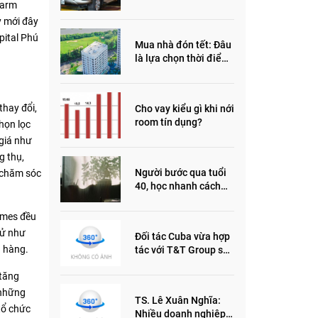
harm
đầu năm 2022
y mới đây
pital Phú
Mua nhà đón tết: Đâu
là lựa chọn thời điểm
này?
thay đổi,
Cho vay kiểu gì khi nới
room tín dụng?
họn lọc
 giá như
g thụ,
Người bước qua tuổi
ụ chăm sóc
40, học nhanh cách
sống thông minh này,
nửa đời sau thêm
omes đều
phần an yên
cử như
Đối tác Cuba vừa hợp
n hàng.
tác với T&T Group sản
xuất vắc xin cúm và
 tăng
thuốc ung thư là ai?
 những
TS. Lê Xuân Nghĩa:
tổ chức
Nhiều doanh nghiệp