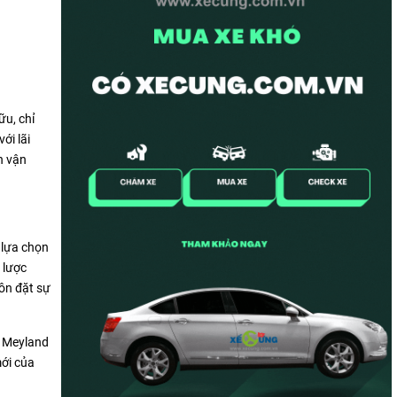
ữu, chỉ
ới lãi
n vận
 lựa chọn
 lược
ôn đặt sự
- Meyland
mới của