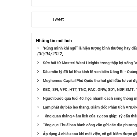
Tweet
Những tin mới hơn
"Rùng mình khi ngủ” là hiện tượng bình thường hay dấ
(30/04/2022)
Sức hút từ Masteri West Heights trong thập kỷ sống "
Dấu mốc tỷ đô tại Khu kinh tế ven biển Uông Bí - Quản
Meyhomes Capital Phú Quốc thu hút giới đầu tư với đ
KBC, SFI, VFC, HTT, TNC, PAC, ONW, SD1, NDP, SMT: Th
Người bước qua tuổi 40, học nhanh cách sống thông m
Lạm phát dự báo leo thang, Giám đốc Phân tích VNDire
Tổng quan tháng 4 âm lịch của 12 con giáp: Tý cẩn thận
Tổng cục Thuế ban hành công văn gửi các địa phương 
Áp dụng 4 chiêu sau khi mất việc, cô gái kiếm được gầ