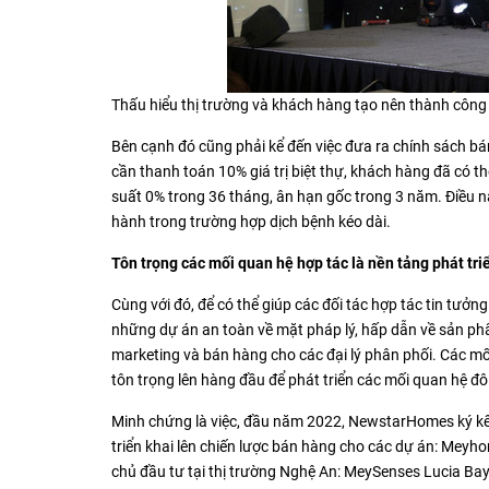
Thấu hiểu thị trường và khách hàng tạo nên thành cô
Bên cạnh đó cũng phải kể đến việc đưa ra chính sách b
cần thanh toán 10% giá trị biệt thự, khách hàng đã có th
suất 0% trong 36 tháng, ân hạn gốc trong 3 năm. Điều nà
hành trong trường hợp dịch bệnh kéo dài.
Tôn trọng các mối quan hệ hợp tác là nền tảng phát tri
Cùng với đó, để có thể giúp các đối tác hợp tác tin tưở
những dự án an toàn về mặt pháp lý, hấp dẫn về sản ph
marketing và bán hàng cho các đại lý phân phối. Các m
tôn trọng lên hàng đầu để phát triển các mối quan hệ đôi
Minh chứng là việc, đầu năm 2022, NewstarHomes ký kết 
triển khai lên chiến lược bán hàng cho các dự án: Meyh
chủ đầu tư tại thị trường Nghệ An: MeySenses Lucia Bay