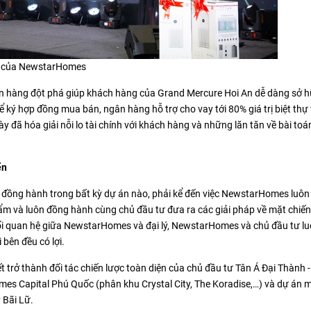
ng của NewstarHomes
án hàng đột phá giúp khách hàng của Grand Mercure Hoi An dễ dàng sở h
ể ký hợp đồng mua bán, ngân hàng hỗ trợ cho vay tới 80% giá trị biệt thự v
y đã hóa giải nỗi lo tài chính với khách hàng và những lăn tăn về bài toá
ển
ng đồng hành trong bất kỳ dự án nào, phải kể đến việc NewstarHomes luôn
ẩm và luôn đồng hành cùng chủ đầu tư đưa ra các giải pháp về mặt chiến
ối quan hệ giữa NewstarHomes và đại lý, NewstarHomes và chủ đầu tư lu
 bên đều có lợi.
trở thành đối tác chiến lược toàn diện của chủ đầu tư Tân Á Đại Thành 
omes Capital Phú Quốc (phân khu Crystal City, The Koradise,…) và dự án 
 Bãi Lữ.