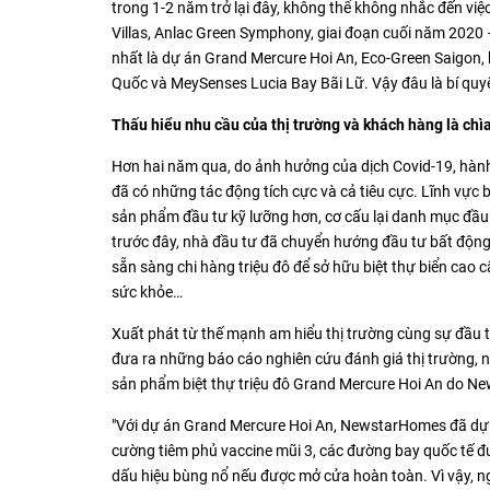
trong 1-2 năm trở lại đây, không thể không nhắc đến việ
Villas, Anlac Green Symphony, giai đoạn cuối năm 2020 –
nhất là dự án Grand Mercure Hoi An, Eco-Green Saigon,
Quốc và MeySenses Lucia Bay Bãi Lữ. Vậy đâu là bí quy
Thấu hiểu nhu cầu của thị trường và khách hàng là chì
Hơn hai năm qua, do ảnh hưởng của dịch Covid-19, hành
đã có những tác động tích cực và cả tiêu cực. Lĩnh vực
sản phẩm đầu tư kỹ lưỡng hơn, cơ cấu lại danh mục đầu 
trước đây, nhà đầu tư đã chuyển hướng đầu tư bất động 
sẵn sàng chi hàng triệu đô để sở hữu biệt thự biển cao
sức khỏe…
Xuất phát từ thế mạnh am hiểu thị trường cùng sự đầu 
đưa ra những báo cáo nghiên cứu đánh giá thị trường,
sản phẩm biệt thự triệu đô Grand Mercure Hoi An do New
"Với dự án Grand Mercure Hoi An, NewstarHomes đã dự 
cường tiêm phủ vaccine mũi 3, các đường bay quốc tế đ
dấu hiệu bùng nổ nếu được mở cửa hoàn toàn. Vì vậy, 