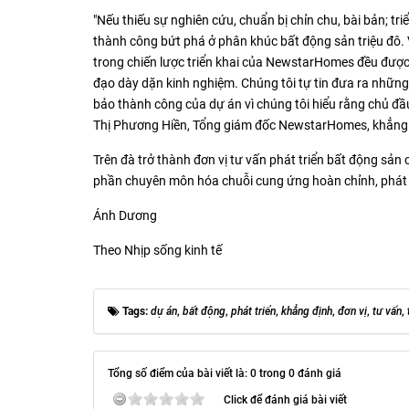
"Nếu thiếu sự nghiên cứu, chuẩn bị chỉn chu, bài bản; tri
thành công bứt phá ở phân khúc bất động sản triệu đô. Vớ
trong chiến lược triển khai của NewstarHomes đều được
đạo dày dặn kinh nghiệm. Chúng tôi tự tin đưa ra những
bảo thành công của dự án vì chúng tôi hiểu rằng chủ đầ
Thị Phương Hiền, Tổng giám đốc NewstarHomes, khẳng 
Trên đà trở thành đơn vị tư vấn phát triển bất động sả
phần chuyên môn hóa chuỗi cung ứng hoàn chỉnh, phát 
Ánh Dương
Theo Nhịp sống kinh tế
Tags:
dự án
,
bất động
,
phát triển
,
khẳng định
,
đơn vị
,
tư vấn
,
Tổng số điểm của bài viết là: 0 trong 0 đánh giá
Click để đánh giá bài viết