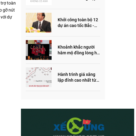
 trợ toàn
ôm quỹ đất, đầu cơ dự
án khiến giá BĐS tăng
p gỡ nút
đến "đau lòng"
 với dự
Khởi công toàn bộ 12
dự án cao tốc Bắc -
Nam trong năm 2022
Khoảnh khắc người
hâm mộ đồng lòng hô
vang “Thắng vàng”
ủng hộ SEA Games
Hành trình giá xăng
lập đỉnh cao nhất từ
trước đến nay