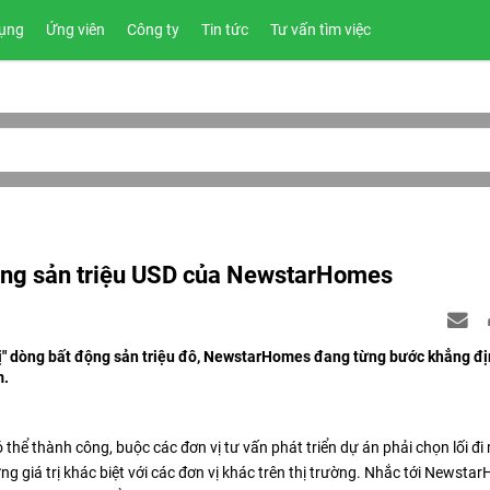
ụng
Ứng viên
Công ty
Tin tức
Tư vấn tìm việc
động sản triệu USD của NewstarHomes
rị" dòng bất động sản triệu đô, NewstarHomes đang từng bước khẳng địn
m.
thể thành công, buộc các đơn vị tư vấn phát triển dự án phải chọn lối đi 
g giá trị khác biệt với các đơn vị khác trên thị trường. Nhắc tới Newsta