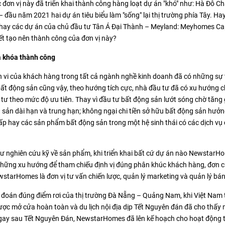
c đơn vị này đã triển khai thành công hàng loạt dự án "khó" như: Hà Đô C
 đầu năm 2021 hai dự án tiêu biểu làm "sống" lại thị trường phía Tây. Ha
 hay các dự án của chủ đầu tư Tân Á Đại Thành – Meyland: Meyhomes Ca
ết tạo nên thành công của đơn vị này?
a khóa thành công
 vi của khách hàng trong tất cả ngành nghề kinh doanh đã có những sự 
 bất động sản cũng vậy, theo hướng tích cực, nhà đầu tư đã có xu hướng c
tư theo mức độ ưu tiên. Thay vì đầu tư bất động sản lướt sóng chờ tăng
sản dài hạn và trung hạn; không ngại chi tiền sở hữu bất động sản hưởn
 cấp hay các sản phẩm bất động sản trong một hệ sinh thái có các dịch v
tư nghiên cứu kỹ về sản phẩm, khi triển khai bất cứ dự án nào NewstarH
 những xu hướng để tham chiếu định vị đúng phân khúc khách hàng, đơn 
starHomes là đơn vị tư vấn chiến lược, quản lý marketing và quản lý bá
đoán đúng điểm rơi của thị trường Đà Nẵng – Quảng Nam, khi Việt Nam
ược mở cửa hoàn toàn và du lịch nội địa dịp Tết Nguyên đán đã cho thấy
ngay sau Tết Nguyên Đán, NewstarHomes đã lên kế hoạch cho hoạt động 