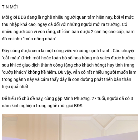
TIN MỚI
Môi giới BĐS đang là nghề nhiều người quan tâm hiện nay, bởi vì mức
thu nhập khá cao, ngay cả đối với những người mới ra trường. Có
nhiều người còn ví von rằng, chỉ cần bán được 2 căn hộ cao cấp, năm
đó coi như "mùa nông nhàn".
Đây cũng được xem là một công việc vô cùng cạnh tranh. Câu chuyện
"cắt máu" (trích một hoặc toàn bộ số hoa hồng mà sales được hưởng
sau khi có giao dịch thành công tặng cho khách hàng) hay tình trạng
"cướp khách" không hề hiếm. Dù vậy, vẫn có rất nhiều người muốn làm
trong ngành này và cảm thấy đây là con đường phát triển bản thân
hiệu quả nhất.
Để hiểu rõ chủ đề này, cùng gặp Minh Phương, 27 tuổi, người đã có 3
năm kinh nghiệm trong nghề môi giới BĐS.