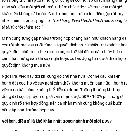
tôn trọng thu nhập của môi giới, cũng sẽ có một số khách hàng thẳng
thắn yêu cầu môi giới cắt máu, thậm chí đe dọa sẽ mua của môi giới
khác nếu không cắt máu. Các trường hợp trên mình đều gặp rồi, tuy
nhiên mình luôn suy nghĩ là:
"Tôi không thiếu khách, khách nào không tử
tế tôi từ chối chăm sóc."
Mình cũng từng gặp nhiều trường hợp chẳng hạn như khách hàng đã
cọc rồi nhưng sau cuối cùng lại quyết định bỏ. Vì nhiều khi khách hàng
quyết định chốt mua theo cảm xúc, có thể khi đó họ cảm thấy thích
căn nhà nhưng sau khi suy nghĩ hoặc có tác động từ người thân họ lại
quyết định không mua nữa.
Ngoài ra, việc này đôi khi cũng do chủ nhà nữa. Có thể sau khi tiến
hành đặt cọc, họ về suy nghĩ cảm thấy không muốn bán nữa, thành ra
việc mua bán cũng không thể diễn ra được. Thông thường khi hợp
đồng đặt cọc bị hủy, môi giới vẫn nhận được 50% - 100% phí môi giới
quy định rõ trên hợp đồng, nên cá nhân mình cũng không quá buồn
nếu gặp phải trường hợp này
Với bạn, điều gì là khó khăn nhất trong ngành môi giới BĐS?