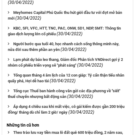
(30/04/2022)
Meyhomes Capital Phú Quốc thu hút giới đầu tư với đợt mở bán
(30/04/2022)
mới
KBC, SFI, VFC, HTT, TNC, PAC, ONW, SD1, NDP, SMT: Thông tin
(30/04/2022)
giao dịch lượng lớn cổ phiếu
Người bước qua tuổi 40, học nhanh cách sống thông minh này,
(30/04/2022)
nửa đời sau thêm phần an yên
Lạm phát dự báo leo thang, Giám đốc Phân tích VNDirect gợi ý 2
(30/04/2022)
nhóm cổ phiếu triển vọng sẽ "phát sáng"
Tổng quan tháng 4 âm lịch của 12 con giáp: Tý cẩn thận tiểu nhân
(30/04/2022)
quấy phá, Hợi dễ hao tài
Tổng cục Thuế ban hành công văn gửi các địa phương về "siết"
(30/04/2022)
thuế chuyển nhượng bất động sản
Áp dụng 4 chiêu sau khi mất việc, cô gái kiếm được gần 200 triệu
(30/04/2022)
đồng/ tháng dù chỉ làm 2 giờ/ ngày
Những tin cũ hơn
Theo trào lưu vay tiền mua lô đất quê 600 triệu đồng, 2 năm sau,