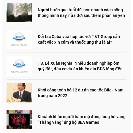
Người bước qua tuổi 40, học nhanh cách sống
thông minh này, nửa đời sau thêm phần an yên
Đối tác Cuba vừa hợp tác với T&T Group sản
xuất vắc xin cúm và thuốc ung thư là ai?
TS. Lê Xuân Nghĩa: Nhiều doanh nghiệp ôm
quỹ đất, đầu cơ dự án khiến giá BĐS tăng đến
"đau lòng"
Khởi công toàn bộ 12 dự án cao tốc Bắc - Nam
trong năm 2022
Khoảnh khắc người hâm mộ đồng lòng hô vang
“Thắng vàng” ủng hộ SEA Games