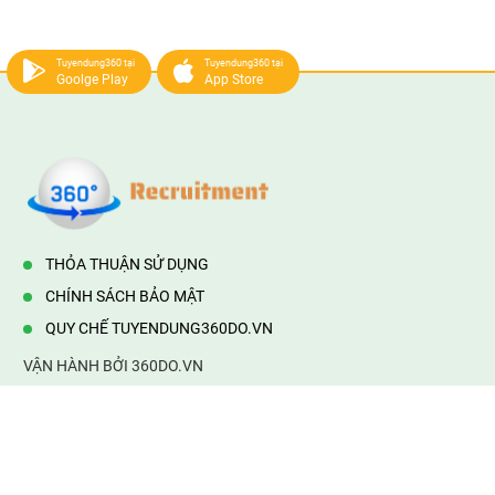
Tuyendung360 tại
Tuyendung360 tại
Goolge Play
App Store
THỎA THUẬN SỬ DỤNG
CHÍNH SÁCH BẢO MẬT
QUY CHẾ TUYENDUNG360DO.VN
VẬN HÀNH BỞI 360DO.VN
Địa chỉ:
232/42/16 Hương Lộ 80, Bình Hưng Hoà B,Bình Tân,
TP.HCM
Điện thoại:
0903177877