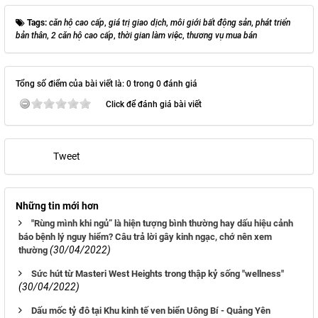
Tags:
căn hộ cao cấp
,
giá trị giao dịch
,
môi giới bất động sản
,
phát triển
bản thân
,
2 căn hộ cao cấp
,
thời gian làm việc
,
thương vụ mua bán
Tổng số điểm của bài viết là: 0 trong 0 đánh giá
Click để đánh giá bài viết
Tweet
Những tin mới hơn
"Rùng mình khi ngủ” là hiện tượng bình thường hay dấu hiệu cảnh
báo bệnh lý nguy hiểm? Câu trả lời gây kinh ngạc, chớ nên xem
(30/04/2022)
thường
Sức hút từ Masteri West Heights trong thập kỷ sống "wellness"
(30/04/2022)
Dấu mốc tỷ đô tại Khu kinh tế ven biển Uông Bí - Quảng Yên