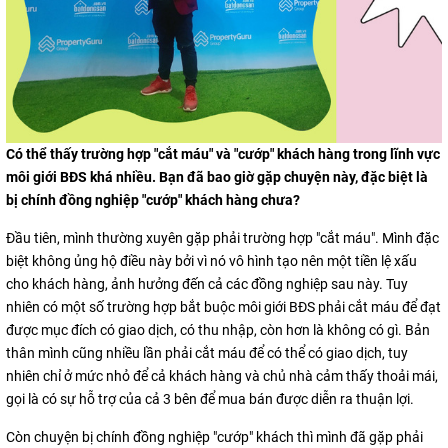
Có thể thấy trường hợp "cắt máu" và "cướp" khách hàng trong lĩnh vực
môi giới BĐS khá nhiều. Bạn đã bao giờ gặp chuyện này, đặc biệt là
bị chính đồng nghiệp "cướp" khách hàng chưa?
Đầu tiên, mình thường xuyên gặp phải trường hợp "cắt máu". Mình đặc
biệt không ủng hộ điều này bởi vì nó vô hình tạo nên một tiền lệ xấu
cho khách hàng, ảnh hưởng đến cả các đồng nghiệp sau này. Tuy
nhiên có một số trường hợp bắt buộc môi giới BĐS phải cắt máu để đạt
được mục đích có giao dịch, có thu nhập, còn hơn là không có gì. Bản
thân mình cũng nhiều lần phải cắt máu để có thể có giao dịch, tuy
nhiên chỉ ở mức nhỏ để cả khách hàng và chủ nhà cảm thấy thoải mái,
gọi là có sự hỗ trợ của cả 3 bên để mua bán được diễn ra thuận lợi.
Còn chuyện bị chính đồng nghiệp "cướp" khách thì mình đã gặp phải