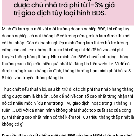
Mình đã làm qua một vài môi trường doanh nghiệp BĐS, thì cũng tùy
doanh nghiệp, có nơi không hề có lương cứng, mình làm được thì mới
có thu nhập. Còn ở doanh nghiệp mình đang làm thì có hỗ trợ lương
cứng cho anh em nhưng thực ra thì cũng chỉ đủ để bù vào chi phí
truyền thông hàng tháng. Như mình làm BĐS chuyển nhượng, thông
thường cách tiếp cận hiệu quả nhất là đăng tin trên website. Vì để có
được lượng khách hàng ổn định, thông thường bọn mình phải bỏ ra 3-
5 triệu vào truyền thông đăng tin.
Thực chất nếu thuận lợi, sau khi trừ đi các chi phí thu nhập hàng tháng
cũng được xem là khá ổn. Còn để nói về con số cao nhất từng nhận thì
nó có nhiều mốc, ví dụ như trong 1 vụ giao dịch, hoặc trong 1 tháng, 1
tuần,... Đối với cá nhân mình không phải thuộc top xuất sắc của công
ty, thì tháng cao nhất mình có thể kiếm tới 100 triệu, tháng thấp nhất là
không có gì.
Dạo gần đây, có rất nhiều môi giới BĐS sử dụng MXH chẳng hạn như