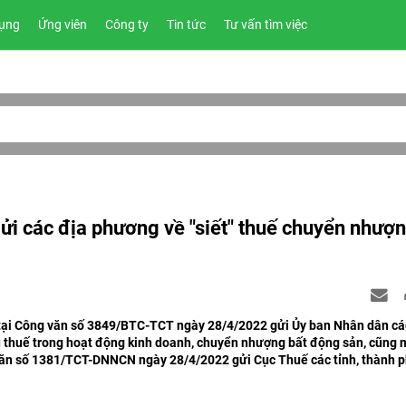
ụng
Ứng viên
Công ty
Tin tức
Tư vấn tìm việc
i các địa phương về "siết" thuế chuyển nhượn
h tại Công văn số 3849/BTC-TCT ngày 28/4/2022 gửi Ủy ban Nhân dân các
hu thuế trong hoạt động kinh doanh, chuyển nhượng bất động sản, cũng 
ăn số 1381/TCT-DNNCN ngày 28/4/2022 gửi Cục Thuế các tỉnh, thành p