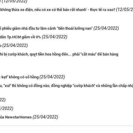
(12/05/2022)
y
(12/05/
không thừa xe điện, nếu có xe có thể bán rất nhanh’ - thực tế ra sao?
(25/04/2022)
ổ phiếu giảm nhà đầu tư lâm cảnh “tiến thoái lưỡng nan”
(25/04/2022)
 dân Tp.HCM giảm về 0%
(25/04/2022)
o
i bị cướp khách, quỵt tiền hoa hồng đến... phải "cắt máu" để bán hàng
(25/04/2022)
 kẹt" không có sổ hồng
u, "xui" thì không có đồng nào, đồng nghiệp "cướp khách" và những lần chấp nh
22)
4/2022)
(25/04/2022)
D của NewstarHomes