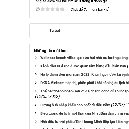
Tổng số điểm của bài viết là: 0 trong 0 đánh giá
Click để đánh giá bài viết
Tweet
Những tin mới hơn
Wellness beach villas tạo sức hút nhờ xu hướng sống
Kênh đầu tư đang được quan tâm hàng đầu hiện nay
Hé lộ điểm đến mới năm 2022: Khu nhạc nước tại vịnh
DKRA Vietnam tiếp thị, phân phối khối căn hộ du lịch 
Thế hệ "doanh nhân Gen Z" đại thành công của Singapo
(12/05/2022)
(12/05/2
Lượng ô tô nhập khẩu cao nhất từ đầu năm
Biểu tượng du lịch một thời của Nhật Bản dần chìm vào 
Nhà đầu tư trái phiếu Tân Hoàng Minh tiếp tục kiến ngh