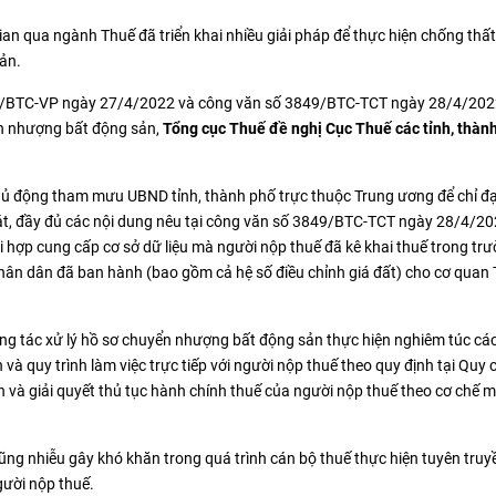
n qua ngành Thuế đã triển khai nhiều giải pháp để thực hiện chống thất
ản.
778/BTC-VP ngày 27/4/2022 và công văn số 3849/BTC-TCT ngày 28/4/2022
ển nhượng bất động sản,
Tổng cục Thuế đề nghị Cục Thuế các tỉnh, thành
hủ động tham mưu UBND tỉnh, thành phố trực thuộc Trung ương để chỉ đạ
sát, đầy đủ các nội dung nêu tại công văn số 3849/BTC-TCT ngày 28/4/2
i hợp cung cấp cơ sở dữ liệu mà người nộp thuế đã kê khai thuế trong tr
nhân dân đã ban hành (bao gồm cả hệ số điều chỉnh giá đất) cho cơ quan 
ông tác xử lý hồ sơ chuyển nhượng bất động sản thực hiện nghiêm túc cá
nh và quy trình làm việc trực tiếp với người nộp thuế theo quy định tại Quy 
n và giải quyết thủ tục hành chính thuế của người nộp thuế theo cơ chế 
hũng nhiễu gây khó khăn trong quá trình cán bộ thuế thực hiện tuyên tru
gười nộp thuế.