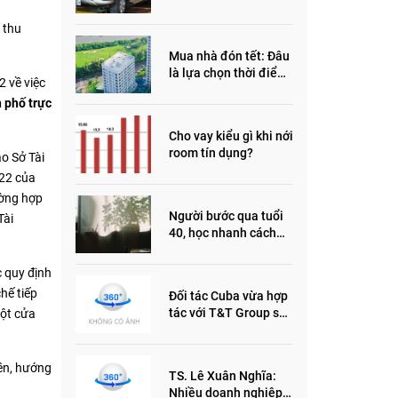
đầu năm 2022
 thu
Mua nhà đón tết: Đâu
là lựa chọn thời điểm
 về việc
này?
 phố trực
Cho vay kiểu gì khi nới
room tín dụng?
o Sở Tài
022 của
ường hợp
Người bước qua tuổi
Tài
40, học nhanh cách
sống thông minh này,
nửa đời sau thêm
c quy định
phần an yên
chế tiếp
Đối tác Cuba vừa hợp
tác với T&T Group sản
một cửa
xuất vắc xin cúm và
thuốc ung thư là ai?
yền, hướng
TS. Lê Xuân Nghĩa:
Nhiều doanh nghiệp