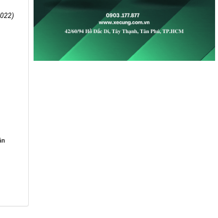
2022)
ận