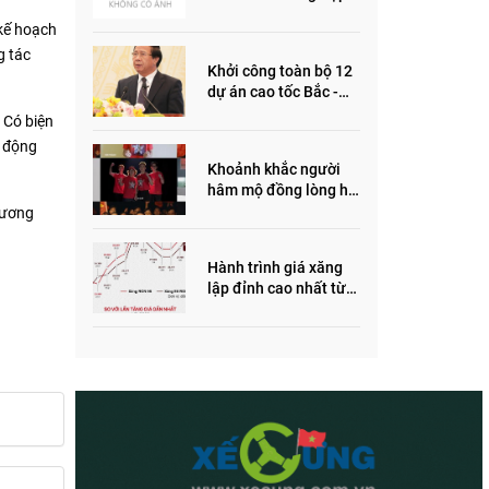
ôm quỹ đất, đầu cơ dự
 kế hoạch
án khiến giá BĐS tăng
g tác
đến "đau lòng"
Khởi công toàn bộ 12
dự án cao tốc Bắc -
Nam trong năm 2022
 Có biện
t động
Khoảnh khắc người
hâm mộ đồng lòng hô
vang “Thắng vàng”
 ương
ủng hộ SEA Games
Hành trình giá xăng
lập đỉnh cao nhất từ
trước đến nay