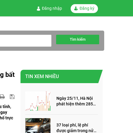
Đăng nhập
Đăng ký
Tìm kiếm
g bất
TIN XEM NHIỀU
Ngày 25/11, Hà Nội
phát hiện thêm 285
 tỉnh,
ca mắc Covid-19,
ngay
trong đó, 122 ca cộng
hố trực
đồng
37 loại phí, lệ phí
được giảm trong nửa