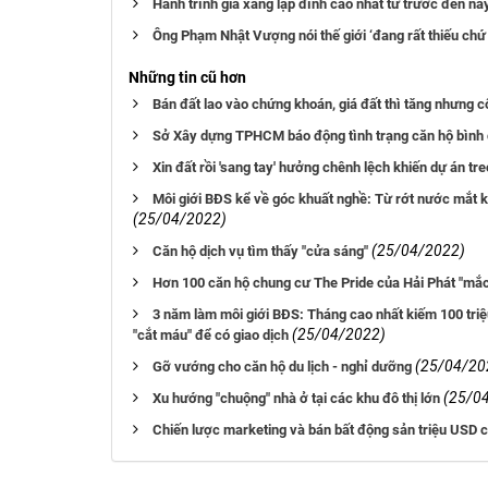
Hành trình giá xăng lập đỉnh cao nhất từ trước đến na
Ông Phạm Nhật Vượng nói thế giới ‘đang rất thiếu chứ 
Những tin cũ hơn
Bán đất lao vào chứng khoán, giá đất thì tăng nhưng c
Sở Xây dựng TPHCM báo động tình trạng căn hộ bình
Xin đất rồi 'sang tay' hưởng chênh lệch khiến dự án tre
Môi giới BĐS kể về góc khuất nghề: Từ rớt nước mắt kh
(25/04/2022)
(25/04/2022)
Căn hộ dịch vụ tìm thấy "cửa sáng"
Hơn 100 căn hộ chung cư The Pride của Hải Phát "mắc
3 năm làm môi giới BĐS: Tháng cao nhất kiếm 100 triệ
(25/04/2022)
"cắt máu" để có giao dịch
(25/04/20
Gỡ vướng cho căn hộ du lịch - nghỉ dưỡng
(25/0
Xu hướng "chuộng" nhà ở tại các khu đô thị lớn
Chiến lược marketing và bán bất động sản triệu US