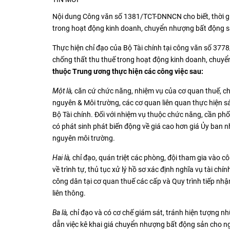
Nội dung Công văn số 1381/TCT-DNNCN cho biết, thời gia
trong hoạt động kinh doanh, chuyển nhượng bất động s
Thực hiện chỉ đạo của Bộ Tài chính tại công văn số 3
chống thất thu thuế trong hoạt động kinh doanh, chuy
thuộc Trung ương thực hiện các công việc sau:
Một là,
căn cứ chức năng, nhiệm vụ của cơ quan thuế, c
nguyên & Môi trường, các cơ quan liên quan thực hiện 
Bộ Tài chính. Đối với nhiệm vụ thuộc chức năng, cần phố
có phát sinh phát biến động về giá cao hơn giá Ủy ban 
nguyên môi trường.
Hai là,
chỉ đạo, quán triệt các phòng, đội tham gia vào c
về trình tự, thủ tục xử lý hồ sơ xác định nghĩa vụ tài chí
công dân tại cơ quan thuế các cấp và Quy trình tiếp nhậ
liên thông.
Ba là,
chỉ đạo và có cơ chế giám sát, tránh hiện tượng n
dẫn việc kê khai giá chuyển nhượng bất động sản cho n