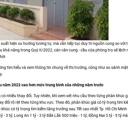
 xuất hiện xu hướng tương tự, mà vẫn tiếp tục duy trì nguồn cung so với 
u khả năng trong Quý II/2022, cán cân cung - cầu của phòng trọ sẽ lệch 
hời
ường tìm hiểu và xem thông tin chung về thị trường, cũng như so sánh mặ
y.
đầu năm 2022 cao hơn mức trung bình của những năm trướ
c
có nhiều thay đổi. Tuy nhiên, khi xem xét nhu cầu theo từng phân khúc g
hay đổi rõ rệt theo từng khu vực. Theo đó, phân khúc giá có tỷ trọng tìm k
khúc có tỷ trọng tìm kiếm tăng trưởng sau Tết cao nhất Tp. Hồ Chí Minh
tỷ - 3 tỷ; Long An 1 tỷ - 3 tỷ Đắk Lắk 500 triệu - 1 tỷ; Đồng Nai 3 tỷ - 5 tỷ H