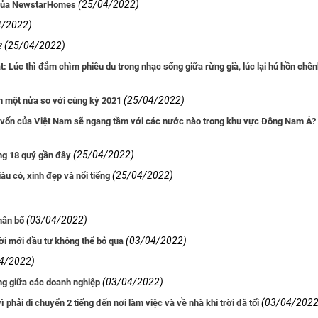
(25/04/2022)
D của NewstarHomes
4/2022)
(25/04/2022)
?
Lạt: Lúc thì đắm chìm phiêu du trong nhạc sống giữa rừng già, lúc lại hú hồn chê
(25/04/2022)
ảm một nửa so với cùng kỳ 2021
ng vốn của Việt Nam sẽ ngang tầm với các nước nào trong khu vực Đông Nam Á?
(25/04/2022)
ong 18 quý gần đây
(25/04/2022)
àu có, xinh đẹp và nổi tiếng
(03/04/2022)
hân bổ
(03/04/2022)
gười mới đầu tư không thể bỏ qua
4/2022)
(03/04/2022)
ồng giữa các doanh nghiệp
(03/04/2022
vì phải di chuyển 2 tiếng đến nơi làm việc và về nhà khi trời đã tối