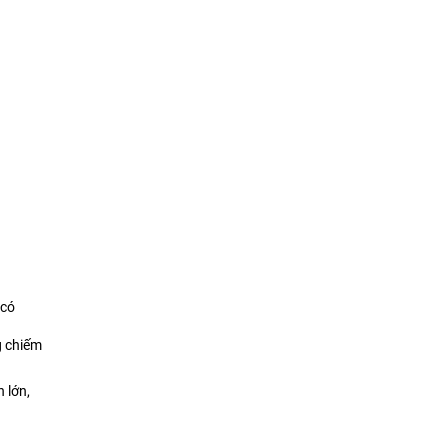
 có
g chiếm
 lớn,