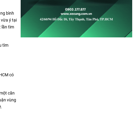
ung bình
vừa ý tại
 lần tìm
u tìm
P.HCM có
 một căn
quận vùng
ê.