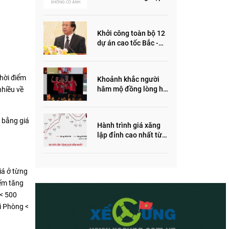
ôm quỹ đất, đầu cơ dự
án khiến giá BĐS tăng
đến "đau lòng"
Khởi công toàn bộ 12
dự án cao tốc Bắc -
Nam trong năm 2022
thời điểm
Khoảnh khắc người
hâm mộ đồng lòng hô
nhiều về
vang “Thắng vàng”
ủng hộ SEA Games
t bằng giá
Hành trình giá xăng
lập đỉnh cao nhất từ
trước đến nay
iá ở từng
iếm tăng
 < 500
ải Phòng <