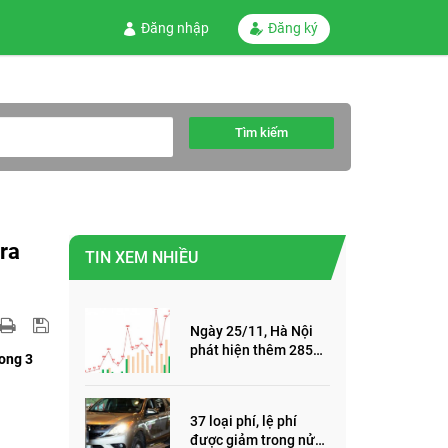
Đăng nhập
Đăng ký
Tìm kiếm
 ra
TIN XEM NHIỀU
Ngày 25/11, Hà Nội
phát hiện thêm 285
rong 3
ca mắc Covid-19,
trong đó, 122 ca cộng
đồng
37 loại phí, lệ phí
được giảm trong nửa