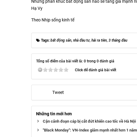
Những phân khúc bất động sản nào sẽ tăng giá mạnh 
Hạ Vy
Theo Nhịp sống kinh tế
Tags:
bất động sản
,
nhà đầu tư
,
hái ra tiền
,
3 tháng đầu
Tổng số điểm của bài viết là: 0 trong 0 đánh giá
Click để đánh giá bài viết
Tweet
Những tin mới hơn
Cận cảnh đoạn cáp bị cắt đứt khiến cao tốc về Hà Nội - 
"Black Monday": VN-Index giảm mạnh nhất hơn 1 năm,