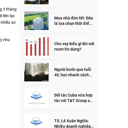
đầu năm 2022
ng 3 tháng
 liên lạc
Mua nhà đón tết: Đâu
 nhiều sự
là lựa chọn thời điểm
này?
ấy nhu
Cho vay kiểu gì khi nới
room tín dụng?
Người bước qua tuổi
40, học nhanh cách
sống thông minh này,
nửa đời sau thêm
phần an yên
Đối tác Cuba vừa hợp
tác với T&T Group sản
xuất vắc xin cúm và
thuốc ung thư là ai?
TS. Lê Xuân Nghĩa:
Nhiều doanh nghiệp