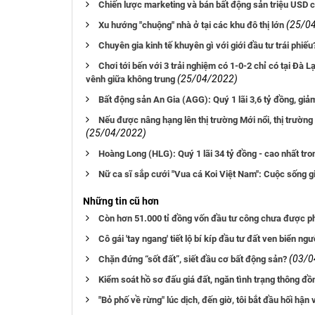
Chiến lược marketing và bán bất động sản triệu US
(25/0
Xu hướng "chuộng" nhà ở tại các khu đô thị lớn
Chuyên gia kinh tế khuyên gì với giới đầu tư trái phiếu
Chơi tới bến với 3 trải nghiệm có 1-0-2 chỉ có tại Đà 
(25/04/2022)
vênh giữa không trung
Bất động sản An Gia (AGG): Quý 1 lãi 3,6 tỷ đồng, gi
Nếu được nâng hạng lên thị trường Mới nổi, thị trườ
(25/04/2022)
Hoàng Long (HLG): Quý 1 lãi 34 tỷ đồng - cao nhất tr
Nữ ca sĩ sắp cưới "Vua cá Koi Việt Nam": Cuộc sống gi
Những tin cũ hơn
Còn hơn 51.000 tỉ đồng vốn đầu tư công chưa được p
Cô gái 'tay ngang' tiết lộ bí kíp đầu tư đất ven biển n
(03/0
Chặn đứng “sốt đất”, siết đầu cơ bất động sản?
Kiểm soát hồ sơ đấu giá đất, ngăn tình trạng thông đ
"Bỏ phố về rừng" lúc dịch, đến giờ, tôi bắt đầu hối hận 