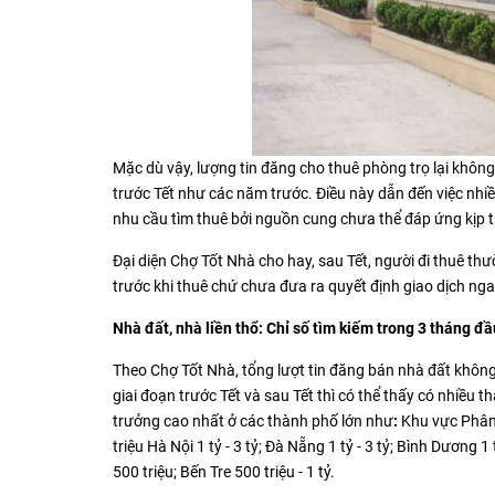
Mặc dù vậy, lượng tin đăng cho thuê phòng trọ lại không
trước Tết như các năm trước. Điều này dẫn đến việc nhiề
nhu cầu tìm thuê bởi nguồn cung chưa thể đáp ứng kịp t
Đại diện Chợ Tốt Nhà cho hay, sau Tết, người đi thuê th
trước khi thuê chứ chưa đưa ra quyết định giao dịch nga
Nhà đất, nhà liền thổ:
C
hỉ số tìm kiếm trong 3 tháng 
Theo Chợ Tốt Nhà, tổng lượt tin đăng bán nhà đất không 
giai đoạn trước Tết và sau Tết thì có thể thấy có nhiều t
trưởng cao nhất ở các thành phố lớn như
:
Khu vực Phân 
triệu Hà Nội 1 tỷ - 3 tỷ; Đà Nẵng 1 tỷ - 3 tỷ; Bình Dương 1 
500 triệu; Bến Tre 500 triệu - 1 tỷ.