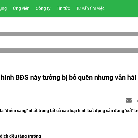
ụng
Ứng viên
Công ty
Tin tức
Tư vấn tìm việc
ại hình BĐS này tưởng bị bỏ quên nhưng vẫn hái
à "điểm sáng" nhất trong tất cả các loại hình bất động sản đang "sốt" t
o dịch đều tăng trưởng