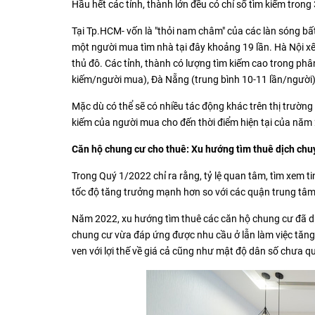
Hầu hết các tỉnh, thành lớn đều có chỉ số tìm kiếm tr
Tại Tp.HCM- vốn là "thỏi nam châm" của các làn sóng bấ
một người mua tìm nhà tại đây khoảng 19 lần. Hà Nội xế
thủ đô. Các tỉnh, thành có lượng tìm kiếm cao trong phâ
kiếm/người mua), Đà Nẵng (trung bình 10-11 lần/người),
Mặc dù có thể sẽ có nhiều tác động khác trên thị trường
kiếm của người mua cho đến thời điểm hiện tại của năm 
Căn hộ chung cư cho thuê: Xu hướng tìm thuê d
ịch chu
Trong Quý 1/2022 chỉ ra rằng, tỷ lệ quan tâm, tìm xem ti
tốc độ tăng trưởng mạnh hơn so với các quận trung tâ
Năm 2022, xu hướng tìm thuê các căn hộ chung cư đã dị
chung cư vừa đáp ứng được nhu cầu ở lẫn làm việc tăng 
ven với lợi thế về giá cả cũng như mật độ dân số chưa q