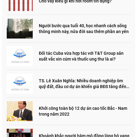
Cho vay kiểu gì khi nới room tín dụng?
Người bước qua tuổi 40, học nhanh cách sống
thông minh này, nửa đời sau thêm phần an yên
Đối tác Cuba vừa hợp tác với T&T Group sản
xuất vắc xin cúm và thuốc ung thư là ai?
TS. Lê Xuân Nghĩa: Nhiều doanh nghiệp ôm
quỹ đất, đầu cơ dự án khiến giá BĐS tăng đến
"đau lòng"
Khởi công toàn bộ 12 dự án cao tốc Bắc - Nam
trong năm 2022
Khoảnh khắc người hâm mộ đồng lòng hô vang