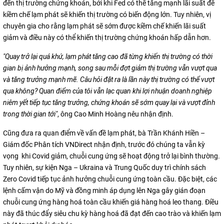
đến thị trường chứng khoán, bởi khi Fed có thể tăng mạnh lãi suất để
kiềm chế lạm phát sẽ khiến thị trường có biến động lớn. Tuy nhiên, vị
chuyên gia cho rằng lạm phát sẽ sớm được kiềm chế khiến lãi suất
giảm và điều này có thể khiến thị trường chứng khoán hấp dẫn hơn.
"Quay trở lại quá khứ, lạm phát tăng cao đã từng khiến thị trường có thời
gian bị ảnh hưởng mạnh, song sau mỗi đợt giảm thị trường vẫn vượt qua
và tăng trưởng mạnh mẽ. Câu hỏi đặt ra là lần này thị trường có thể vượt
qua không? Quan điểm của tôi vẫn lạc quan khi lợi nhuận doanh nghiệp
niêm yết tiếp tục tăng trưởng, chứng khoán sẽ sớm quay lại và vượt đỉnh
trong thời gian tới"
, ông Cao Minh Hoàng nêu nhận định.
Cũng đưa ra quan điểm về vấn đề lạm phát, bà Trần Khánh Hiền –
Giám đốc Phân tích VNDirect nhận định, trước đó chúng ta vẫn kỳ
vọng khi Covid giảm, chuỗi cung ứng sẽ hoạt động trở lại bình thường.
Tuy nhiên, sự kiện Nga – Ukraina và Trung Quốc duy trì chính sách
Zero Covid tiếp tục ảnh hưởng chuỗi cung ứng toàn cầu. Đặc biệt, các
lệnh cấm vận do Mỹ và đồng minh áp dụng lên Nga gây gián đoạn
chuỗi cung ứng hàng hoá toàn cầu khiến giá hàng hoá leo thang. Điều
này đã thúc đẩy siêu chu kỳ hàng hoá đã đạt đến cao trào và khiến lạm