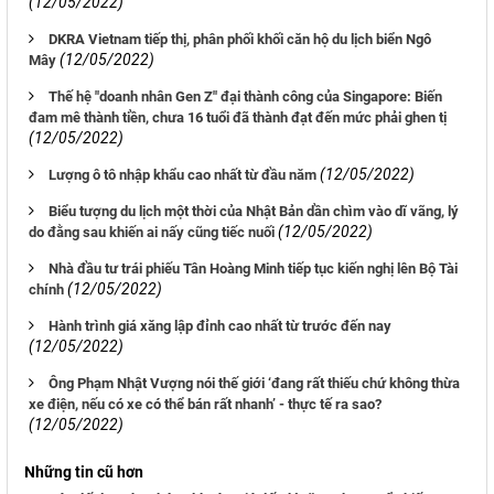
(12/05/2022)
DKRA Vietnam tiếp thị, phân phối khối căn hộ du lịch biển Ngô
(12/05/2022)
Mây
Thế hệ "doanh nhân Gen Z" đại thành công của Singapore: Biến
đam mê thành tiền, chưa 16 tuổi đã thành đạt đến mức phải ghen tị
(12/05/2022)
(12/05/2022)
Lượng ô tô nhập khẩu cao nhất từ đầu năm
Biểu tượng du lịch một thời của Nhật Bản dần chìm vào dĩ vãng, lý
(12/05/2022)
do đằng sau khiến ai nấy cũng tiếc nuối
Nhà đầu tư trái phiếu Tân Hoàng Minh tiếp tục kiến nghị lên Bộ Tài
(12/05/2022)
chính
Hành trình giá xăng lập đỉnh cao nhất từ trước đến nay
(12/05/2022)
Ông Phạm Nhật Vượng nói thế giới ‘đang rất thiếu chứ không thừa
xe điện, nếu có xe có thể bán rất nhanh’ - thực tế ra sao?
(12/05/2022)
Những tin cũ hơn