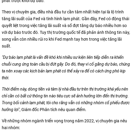
phát trượt khỏi dự báo.
Theo vị chuyên gia, điều nhà đầu tư cần tâm nhất hiện tại là lộ trình
tăng lãi suất của Fed và tình hình lạm phát. Gần đây, Fed có động thái
quyết liệt trong việc tăng lãi suất và số đợt tăng dự báo nhiều hơn so
với dự báo trước đó. Tuy thị trường quốc tế đã phản ánh thông tin này,
song vẫn còn nhiều rủi ro khi Fed mạnh tay hơn trong việc tăng lãi
suất.
"Dự báo lạm phát là vấn đề khó khi nhiều sư kiện liên tiếp diễn ra khiến
chuỗi cung ứng toàn cầu bị đứt gãy. Do đó, thay vì cố gắng dự báo, chúng
ta nên xoay các kịch bản lạm phát có thể xảy ra để có cách ứng phó kịp
thời.
Thời điểm này, dòng tiền và tâm lý nhà đầu tư trên thị trường khá yếu nên
chỉ cần có bất cứ thông tin nào tiêu cực sẽ ảnh hưởng lớn đến thị trường.
Trong bối cảnh lạm phát, tôi cho rằng vẫn có những nhóm cổ phiếu được
hưởng lợi"
, Giám đốc Phân tích nêu quan điểm.
Về những nhóm ngành triển vọng trong năm 2022, vị chuyên gia nêu
hai nhóm: