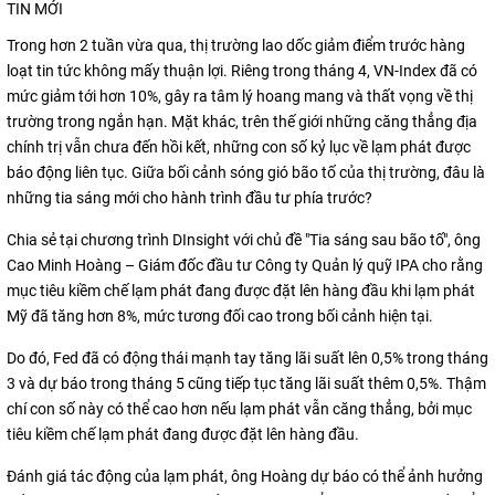
TIN MỚI
Trong hơn 2 tuần vừa qua, thị trường lao dốc giảm điểm trước hàng
loạt tin tức không mấy thuận lợi. Riêng trong tháng 4, VN-Index đã có
mức giảm tới hơn 10%, gây ra tâm lý hoang mang và thất vọng về thị
trường trong ngắn hạn. Mặt khác, trên thế giới những căng thẳng địa
chính trị vẫn chưa đến hồi kết, những con số kỷ lục về lạm phát được
báo động liên tục. Giữa bối cảnh sóng gió bão tố của thị trường, đâu là
những tia sáng mới cho hành trình đầu tư phía trước?
Chia sẻ tại chương trình DInsight với chủ đề "Tia sáng sau bão tố", ông
Cao Minh Hoàng – Giám đốc đầu tư Công ty Quản lý quỹ IPA cho rằng
mục tiêu kiềm chế lạm phát đang được đặt lên hàng đầu khi lạm phát
Mỹ đã tăng hơn 8%, mức tương đối cao trong bối cảnh hiện tại.
Do đó, Fed đã có động thái mạnh tay tăng lãi suất lên 0,5% trong tháng
3 và dự báo trong tháng 5 cũng tiếp tục tăng lãi suất thêm 0,5%. Thậm
chí con số này có thể cao hơn nếu lạm phát vẫn căng thẳng, bởi mục
tiêu kiềm chế lạm phát đang được đặt lên hàng đầu.
Đánh giá tác động của lạm phát, ông Hoàng dự báo có thể ảnh hưởng