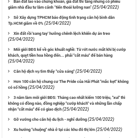
Bán đất lao vào chứng khoán, giá đất thì tăng nhưng cổ phiếu
(25/04/2022)
giảm nhà đầu tư lâm cảnh “tiến thoái lưỡng nan”
Sở Xây dựng TPHCM báo động tình trạng căn hộ bình dân
(25/04/2022)
Tp.HCM giảm về 0%
Xin đất rồi 'sang tay' hưởng chênh lệch khiến dự án treo
(25/04/2022)
Môi giới BĐS kể về góc khuất nghề: Từ rớt nước mắt khi bị cướp
khách, quỵt tiền hoa hồng đến... phải "cắt máu" để bán hàng
(25/04/2022)
(25/04/2022)
Căn hộ dịch vụ tìm thấy "cửa sáng"
Hơn 100 căn hộ chung cư The Pride của Hải Phát "mắc kẹt" không
(25/04/2022)
có sổ hồng
3 năm làm môi giới BĐS: Tháng cao nhất kiếm 100 triệu, "xui" thì
không có đồng nào, đồng nghiệp "cướp khách" và những lần chấp
(25/04/2022)
nhận "cắt máu" để có giao dịch
(25/04/2022)
Gỡ vướng cho căn hộ du lịch - nghỉ dưỡng
(25/04/2022)
Xu hướng "chuộng" nhà ở tại các khu đô thị lớn