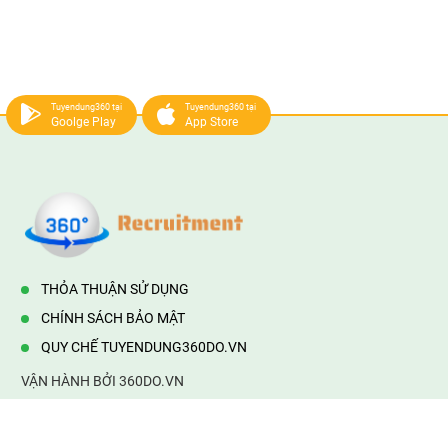
Tuyendung360 tại
Tuyendung360 tại
Goolge Play
App Store
THỎA THUẬN SỬ DỤNG
CHÍNH SÁCH BẢO MẬT
QUY CHẾ TUYENDUNG360DO.VN
VẬN HÀNH BỞI 360DO.VN
Địa chỉ:
232/42/16 Hương Lộ 80, Bình Hưng Hoà B,Bình Tân,
TP.HCM