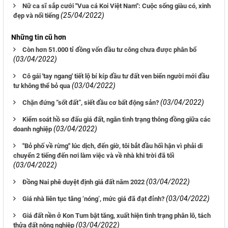
Nữ ca sĩ sắp cưới "Vua cá Koi Việt Nam": Cuộc sống giàu có, xinh
(25/04/2022)
đẹp và nổi tiếng
Những tin cũ hơn
Còn hơn 51.000 tỉ đồng vốn đầu tư công chưa được phân bổ
(03/04/2022)
Cô gái 'tay ngang' tiết lộ bí kíp đầu tư đất ven biển người mới đầu
(03/04/2022)
tư không thể bỏ qua
(03/04/2022)
Chặn đứng “sốt đất”, siết đầu cơ bất động sản?
Kiểm soát hồ sơ đấu giá đất, ngăn tình trạng thông đồng giữa các
(03/04/2022)
doanh nghiệp
"Bỏ phố về rừng" lúc dịch, đến giờ, tôi bắt đầu hối hận vì phải di
chuyển 2 tiếng đến nơi làm việc và về nhà khi trời đã tối
(03/04/2022)
(03/04/2022)
Đồng Nai phê duyệt định giá đất năm 2022
(03/04/2022)
Giá nhà liên tục tăng ‘nóng’, mức giá đã đạt đỉnh?
Giá đất nền ở Kon Tum bật tăng, xuất hiện tình trạng phân lô, tách
(03/04/2022)
thửa đất nông nghiệp