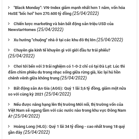
"Black Monday": VN-Index giảm mạnh nhất hơn 1 năm, vốn hóa
(25/04/2022)
HoSE "bốc hơi" hơn 270.600 tỷ đồng
Chiến lược marketing và bán bất động sản triệu USD của
(25/04/2022)
NewstarHomes
(25/04/2022)
Xu hướng "chuộng" nhà ở tại các khu đô thị lớn
Chuyên gia kinh tế khuyên gì với giới đầu tư trái phiếu?
(25/04/2022)
Chơi tới bến với 3 trải nghiệm có 1-0-2 chỉ có tại Đà Lạt: Lúc thì
đắm chìm phiêu du trong nhạc sống giữa rừng già, lúc lại hú hồn
(25/04/2022)
chênh vênh giữa không trung
Bất động sản An Gia (AGG): Quý 1 lãi 3,6 tỷ đồng, giảm một nửa
(25/04/2022)
so với cùng kỳ 2021
Nếu được nâng hạng lên thị trường Mới nổi, thị trường vốn của
Việt Nam sẽ ngang tầm với các nước nào trong khu vực Đông Nam
(25/04/2022)
Á?
Hoàng Long (HLG): Quý 1 lãi 34 tỷ đồng - cao nhất trong 18 quý
(25/04/2022)
gần đây