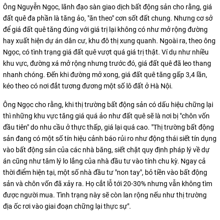
Ông Nguyễn Ngọc, lãnh đạo sàn giao dịch bất động sản cho rằng, giá
đất quê đa phần là tăng ảo, "ăn theo" cơn sốt đất chung. Nhưng cơ sở
để giá đất quê tăng đúng với giá trị lại không có như mở rộng đường
hay xuất hiện dự án dân cư, khu đô thị xung quanh. Ngoài ra, theo ông
Ngọc, có tình trạng giá đất quê vượt quá giá trị thật. Ví dụ như nhiều
khu vực, đường xá mở rộng nhưng trước đó, giá đất quê đã leo thang
nhanh chóng. Đến khi đường mở xong, giá đất quê tăng gấp 3,4 lần,
kéo theo có nơi đắt tương đương một số lô đất ở Hà Nội.
Ông Ngọc cho rằng, khi thị trường bất động sản có dấu hiệu chững lại
thì những khu vực tăng giá quá ảo như đất quê sẽ là nơi bị "chôn vốn
đầu tiên" do nhu cầu ở thực thấp, giá lại quá cao. "Thị trường bất động
sản đang có một số tín hiệu cảnh báo rủi ro như động thái siết tín dụng
vào bất động sản của các nhà băng, siết chặt quy định pháp lý về dự
án cũng như tâm lý lo lắng của nhà đầu tư vào tính chu kỳ. Ngay cả
thời điểm hiện tại, một số nhà đầu tư "non tay", bỏ tiền vào bất động
sản và chôn vốn đã xảy ra. Họ cắt lỗ tới 20-30% nhưng vẫn không tìm
được người mua. Tình trạng này sẽ còn lan rộng nếu như thị trường
địa ốc rơi vào giai đoạn chững lại thực sự".