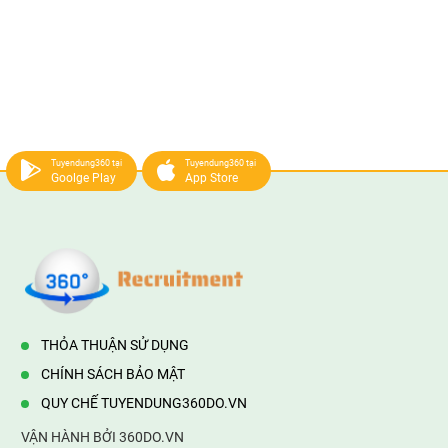
Tuyendung360 tại
Tuyendung360 tại
Goolge Play
App Store
THỎA THUẬN SỬ DỤNG
CHÍNH SÁCH BẢO MẬT
QUY CHẾ TUYENDUNG360DO.VN
VẬN HÀNH BỞI 360DO.VN