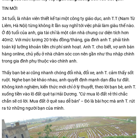
TIN MỚI
34 tuổi, là nhân viên thiết kế tại một công ty giáo dục, anh T.T (Nam Từ
Liêm, Hà Nội) từng không ít lần suy nghĩ tới việc phải làm giàu thế nào.
Ở độ tuổi của anh, gia tài chỉ là một căn nhà chung cư diện tích hơn
40m2. Với mức lương 20 triệu đồng/tháng, gia đình anh T. phải tính
toán kỹ lưỡng khoản tiền chi phí sinh hoạt. Anh T. cho biết, vợ anh bán
hàng online, chủ yếu ở nhà chăm sóc con nên gần như thu nhập chính
trong gia đình phụ thuộc vào chính anh.
Thấy bạn bè ai cũng nhanh chóng đổi nhà, đổi xe, anh T. cảm thấy sốt
ruột. Nghe bạn bè kháo nhau, anh quyết định mạnh dạn đầu tư đất.
Không kinh nghiệm, kiến thức mới chỉ ở lý thuyết, theo lời bạn bè, anh T.
xuống tiền vào lô đất quê tại Hải Dương. "Cứ mua lô đất rẻ thì chắc
chắn sẽ có lời. Mua đất ở quê sau dễ bán" – Đó là bài học mà anh T. rút
ra từ những người bạn của mình.