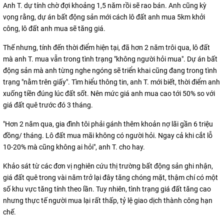
Anh T. dự tính chờ đợi khoảng 1,5 năm rồi sẽ rao bán. Anh cũng kỳ
vọng rằng, dự án bất động sản mới cách lô đất anh mua 5km khởi
công, lô đất anh mua sẽ tăng giá.
Thế nhưng, tính đến thời điểm hiện tại, đã hơn 2 năm trôi qua, lô đất
mà anh T. mua vẫn trong tình trạng "không người hỏi mua". Dự án bất
động sản mà anh từng nghe ngóng sẽ triển khai cũng đang trong tình
trạng "nằm trên giấy". Tìm hiểu thông tin, anh T. mới biết, thời điểm anh
xuống tiền đúng lúc đất sốt. Nên mức giá anh mua cao tới 50% so với
giá đất quê trước đó 3 tháng.
"Hơn 2 năm qua, gia đình tôi phải gánh thêm khoản nợ lãi gần 6 triệu
đồng/ tháng. Lô đất mua mãi không có người hỏi. Ngay cả khi cắt lỗ
10-20% mà cũng không ai hỏi", anh T. cho hay.
Khảo sát từ các đơn vị nghiên cứu thị trường bất động sản ghi nhận,
giá đất quê trong vài năm trở lại đây tăng chóng mặt, thậm chí có một
số khu vực tăng tính theo lần. Tuy nhiên, tình trạng giá đất tăng cao
nhưng thực tế người mua lại rất thấp, tỷ lệ giao dịch thành công hạn
chế.