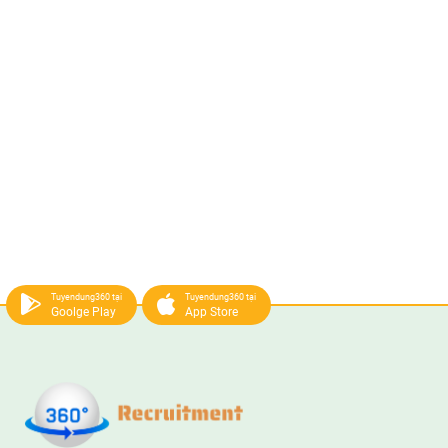
Tuyendung360 tại
Tuyendung360 tại
Goolge Play
App Store