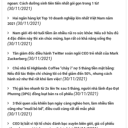
ngoan: Cách dưỡng sinh tiên tiến nhất gói gọn trong 1 từ!
(30/11/2021)
Hai ngân hàng lọt Top 10 doanh nghiệp lớn nhất Việt Nam năm
(30/11/2021)
2021
Nam giới 45-60 tuổi tiềm ẩn nhiều rủi ro sức khỏe: Nếu sở hữu đủ
4 đặc điểm này thì xin chúc mừng, bạn rất có khả năng sống thọ
(30/11/2021)
Tân giám đốc điều hành Twitter soán ngôi CEO trẻ nhất của Mark
(30/11/2021)
Zuckerberg
Chủ nhà tố Highlands Coffee "chây ì" nợ 5 tháng tiền mặt bằng:
Nếu đối tác thiện chí chúng tôi có thể giảm đến 50%, nhưng cách
(30/11/2021)
hành xử như thế rất khó làm việc!
Thị giá leo nhanh từ 2x lên 9x sau 5 tháng, người nhà lãnh đạo Đạt
(30/11/2021)
Phương (DPG) đồng loạt bán ra cổ phiếu
3 thói quen xấu khiến bạn ngày càng nghèo hơn, làm nhiều tiền
cũng như "muối bỏ bể", điều cuối cùng rất dễ mắc phải
(30/11/2021)
CEO bị bắt vì tội tổ chức đánh bạc xuyên biên giới, giá cổ phiếu