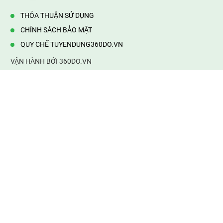
THỎA THUẬN SỬ DỤNG
CHÍNH SÁCH BẢO MẬT
QUY CHẾ TUYENDUNG360DO.VN
VẬN HÀNH BỞI 360DO.VN
Địa chỉ:
232/42/16 Hương Lộ 80, Bình Hưng Hoà B,Bình Tân,
TP.HCM
Điện thoại:
0903177877
Email:
mail@web360do.vn
Website:
https://tuyendung360.vn
KẾT NỐI VỚI CHÚNG TÔI