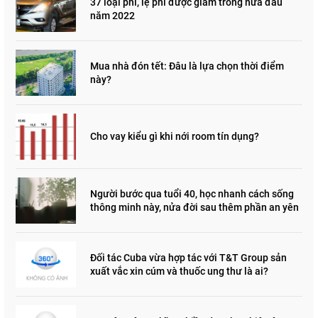
37 loại phí, lệ phí được giảm trong nửa đầu
năm 2022
Mua nhà đón tết: Đâu là lựa chọn thời điểm
này?
Cho vay kiểu gì khi nới room tín dụng?
Người bước qua tuổi 40, học nhanh cách sống
thông minh này, nửa đời sau thêm phần an yên
Đối tác Cuba vừa hợp tác với T&T Group sản
xuất vắc xin cúm và thuốc ung thư là ai?