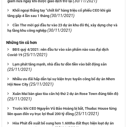
(30/11/2021)
giảm nửa ngay khi được giao dịch trở lại
Khối ngoại thẳng tay "chốt lời" hàng triệu cổ phiếu CEO khi giá
(30/11/2021)
tăng gấp 4 lần sau 1 tháng
Cần Thơ mời gọi đầu tư vào 23 dự án khu đô thị, xây dựng chợ và
(30/11/2021)
hạ tầng khu công nghiệp
Những tin cũ hơn
BĐS quý 4/2021: nên đầu tư vào sản phẩm nào sau đại dịch
(25/11/2021)
Covid-19
Lạm phát tăng mạnh, nhà đầu tư dồn tiền vào bất động sản
(25/11/2021)
Nhiều ưu đãi hấp dẫn tại sự kiện trực tuyến công bố dự án Nhơn
(25/11/2021)
Hội New City
Xuân Mai bàn giao tòa căn hộ thứ 2 dự án Rose Town đúng tiến độ
(25/11/2021)
Trước khi CEO Nguyễn Vũ Bảo Hoàng bị bắt, Thuduc House từng
(25/11/2021)
liên quan đến vụ trục lợi thuế 200 tỷ đồng
Hòa Phát đề xuất bổ sung hơn 1.600ha đất thực hiện loạt dự án