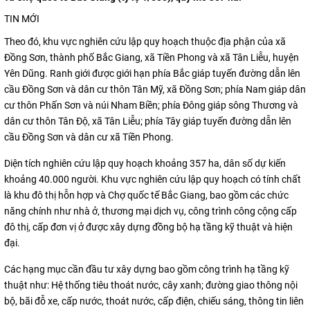
TIN MỚI
Theo đó, khu vực nghiên cứu lập quy hoạch thuộc địa phận của xã
Đồng Sơn, thành phố Bắc Giang, xã Tiền Phong và xã Tân Liễu, huyện
Yên Dũng. Ranh giới được giới hạn phía Bắc giáp tuyến đường dẫn lên
cầu Đồng Sơn và dân cư thôn Tân Mỹ, xã Đồng Sơn; phía Nam giáp dân
cư thôn Phấn Sơn và núi Nham Biền; phía Đông giáp sông Thương và
dân cư thôn Tân Độ, xã Tân Liễu; phía Tây giáp tuyến đường dẫn lên
cầu Đồng Sơn và dân cư xã Tiền Phong.
Diện tích nghiên cứu lập quy hoạch khoảng 357 ha, dân số dự kiến
khoảng 40.000 người. Khu vực nghiên cứu lập quy hoạch có tính chất
là khu đô thị hỗn hợp và Chợ quốc tế Bắc Giang, bao gồm các chức
năng chính như nhà ở, thương mại dịch vụ, công trình công cộng cấp
đô thị, cấp đơn vị ở được xây dựng đồng bộ hạ tầng kỹ thuật và hiện
đại.
Các hạng mục cần đầu tư xây dựng bao gồm công trình hạ tầng kỹ
thuật như: Hệ thống tiêu thoát nước, cây xanh; đường giao thông nội
bộ, bãi đỗ xe, cấp nước, thoát nước, cấp điện, chiếu sáng, thông tin liên