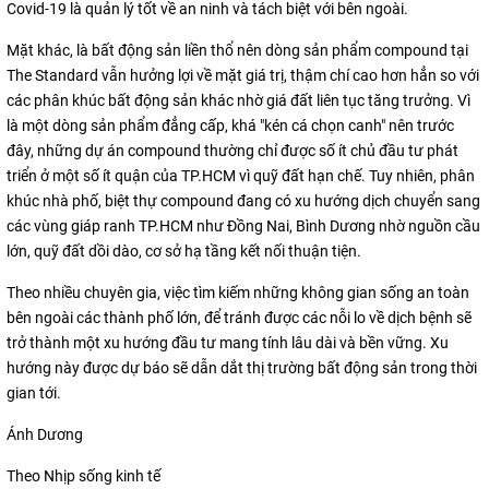
Covid-19 là quản lý tốt về an ninh và tách biệt với bên ngoài.
Mặt khác, là bất động sản liền thổ nên dòng sản phẩm compound tại
The Standard vẫn hưởng lợi về mặt giá trị, thậm chí cao hơn hẳn so với
các phân khúc bất động sản khác nhờ giá đất liên tục tăng trưởng. Vì
là một dòng sản phẩm đẳng cấp, khá "kén cá chọn canh" nên trước
đây, những dự án compound thường chỉ được số ít chủ đầu tư phát
triển ở một số ít quận của TP.HCM vì quỹ đất hạn chế. Tuy nhiên, phân
khúc nhà phố, biệt thự compound đang có xu hướng dịch chuyển sang
các vùng giáp ranh TP.HCM như Đồng Nai, Bình Dương nhờ nguồn cầu
lớn, quỹ đất dồi dào, cơ sở hạ tầng kết nối thuận tiện.
Theo nhiều chuyên gia, việc tìm kiếm những không gian sống an toàn
bên ngoài các thành phố lớn, để tránh được các nỗi lo về dịch bệnh sẽ
trở thành một xu hướng đầu tư mang tính lâu dài và bền vững. Xu
hướng này được dự báo sẽ dẫn dắt thị trường bất động sản trong thời
gian tới.
Ánh Dương
Theo Nhịp sống kinh tế