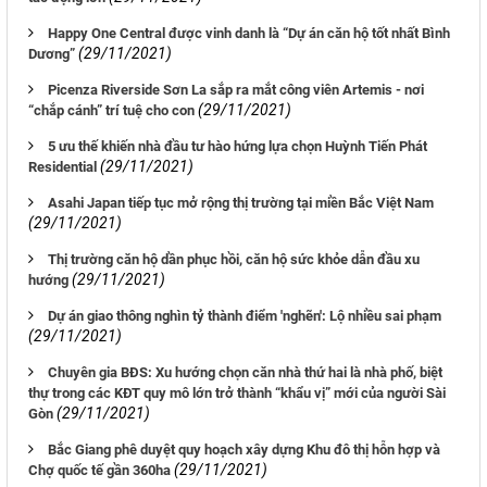
Happy One Central được vinh danh là “Dự án căn hộ tốt nhất Bình
(29/11/2021)
Dương”
Picenza Riverside Sơn La sắp ra mắt công viên Artemis - nơi
(29/11/2021)
“chắp cánh” trí tuệ cho con
5 ưu thế khiến nhà đầu tư hào hứng lựa chọn Huỳnh Tiến Phát
(29/11/2021)
Residential
Asahi Japan tiếp tục mở rộng thị trường tại miền Bắc Việt Nam
(29/11/2021)
Thị trường căn hộ dần phục hồi, căn hộ sức khỏe dẫn đầu xu
(29/11/2021)
hướng
Dự án giao thông nghìn tỷ thành điểm 'nghẽn': Lộ nhiều sai phạm
(29/11/2021)
Chuyên gia BĐS: Xu hướng chọn căn nhà thứ hai là nhà phố, biệt
thự trong các KĐT quy mô lớn trở thành “khẩu vị” mới của người Sài
(29/11/2021)
Gòn
Bắc Giang phê duyệt quy hoạch xây dựng Khu đô thị hỗn hợp và
(29/11/2021)
Chợ quốc tế gần 360ha