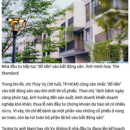
Nhà đầu tư tiếp tục "đổ tiền" vào bất động sản. Ảnh minh họa: The
Standard
Trong khi đó, chị Thúy Vy (38 tuổi, TP.HCM) cũng cân nhắc "đổ tiền"
vào bất động sản sau khi chốt lời cổ phiếu. Theo chị, "dịch bệnh ngày
càng phức tạp, ảnh hưởng đến sản xuất, kinh doanh khiến doanh
nghiệp khó khăn, thua lỗ nên đầu tư chứng khoán dự báo sẽ có nhiều
rủi ro. Vì vậy, tôi chỉ để dành lại một phần vào những cổ phiếu ở vùng
an toàn, còn lại rút toàn bộ phần lãi bỏ vào bất động sản".
Tương tự anh Nam hay chị Vy, không ít nhà đầu tư đang lên kế hoạch