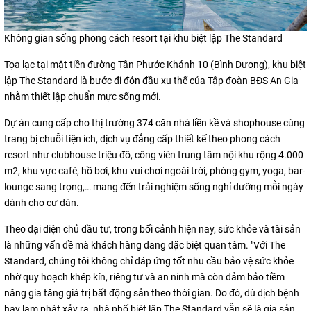
Không gian sống phong cách resort tại khu biệt lập The Standard
Tọa lạc tại mặt tiền đường Tân Phước Khánh 10 (Bình Dương), khu biệt
lập The Standard là bước đi đón đầu xu thế của Tập đoàn BĐS An Gia
nhằm thiết lập chuẩn mực sống mới.
Dự án cung cấp cho thị trường 374 căn nhà liền kề và shophouse cùng
trang bị chuỗi tiện ích, dịch vụ đẳng cấp thiết kế theo phong cách
resort như clubhouse triệu đô, công viên trung tâm nội khu rộng 4.000
m2, khu vực café, hồ bơi, khu vui chơi ngoài trời, phòng gym, yoga, bar-
lounge sang trọng,… mang đến trải nghiệm sống nghỉ dưỡng mỗi ngày
dành cho cư dân.
Theo đại diện chủ đầu tư, trong bối cảnh hiện nay, sức khỏe và tài sản
là những vấn đề mà khách hàng đang đặc biệt quan tâm. "Với The
Standard, chúng tôi không chỉ đáp ứng tốt nhu cầu bảo vệ sức khỏe
nhờ quy hoạch khép kín, riêng tư và an ninh mà còn đảm bảo tiềm
năng gia tăng giá trị bất động sản theo thời gian. Do đó, dù dịch bệnh
hay lạm phát xảy ra, nhà phố biệt lập The Standard vẫn sẽ là gia sản