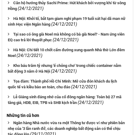
Căn hộ hướng thủy Sachi Prime: Hút khách bởi vượng khí từ sông
(24/12/2021)
Hồng
Hà Nội: Khởi tố, bắt tạm giam nghi phạm 19 tuổi sát hại dã man nữ
(24/12/2021)
sinh Học viện Ngân hàng
Tại sao có ông già Noel mà không có bà già Noel? - Nam ứng viên
(24/12/2021)
EQ cao trả lời thuyết phục
Hà Nội: Chi tiết 10 chốt cấm đường xung quanh Nhà thờ Lớn đêm
(24/12/2021)
Noel
Kho báu trăm tỷ nhưng 'ế chỏng chơ' trong chiếc container nằm
(24/12/2021)
bất động 3 năm ở Hà Nội
Tọa đàm: Thành phố Hồ Chí Minh: Mở cửa đón khách du lịch
(24/12/2021)
quốc tế và kiều bào an toàn, chu đáo
Lễ Giáng sinh đáng nhớ của cổ đông ngân hàng: Toàn bộ 27 mã
(24/12/2021)
tăng giá, HDB, EIB, TPB và SHB kịch trần
Những tin cũ hơn
Ngân hàng Nhà nước vừa ra một Thông tư được ví như phiên bản
nhẹ của '3 lằn ranh đỏ', các doanh nghiệp bất động sản có thể chịu
(29/11/2021)
tác động lớn