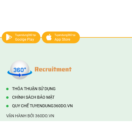
Tuyendung360 tại
Tuyendung360 tại
Goolge Play
App Store
THỎA THUẬN SỬ DỤNG
CHÍNH SÁCH BẢO MẬT
QUY CHẾ TUYENDUNG360DO.VN
VẬN HÀNH BỞI 360DO.VN
Địa chỉ:
232/42/16 Hương Lộ 80, Bình Hưng Hoà B,Bình Tân,
TP.HCM