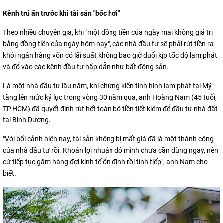
Kênh trú ẩn trước khi tài sản "bốc hơi"
Theo nhiều chuyên gia, khi "một đồng tiền của ngày mai không giá trị
bằng đồng tiền của ngày hôm nay", các nhà đầu tư sẽ phải rút tiền ra
khỏi ngân hàng vốn có lãi suất không bao giờ đuổi kịp tốc độ lạm phát
và đổ vào các kênh đầu tư hấp dẫn như bất động sản.
Là một nhà đầu tư lâu năm, khi chứng kiến tình hình lạm phát tại Mỹ
tăng lên mức kỷ lục trong vòng 30 năm qua, anh Hoàng Nam (45 tuổi,
TP.HCM) đã quyết định rút hết toàn bộ tiền tiết kiệm để đầu tư nhà đất
tại Bình Dương.
"Với bối cảnh hiện nay, tài sản không bị mất giá đã là một thành công
của nhà đầu tư rồi. Khoản lợi nhuận đó mình chưa cần dùng ngay, nên
cứ tiếp tục găm hàng đợi kinh tế ổn định rồi tính tiếp", anh Nam cho
biết.