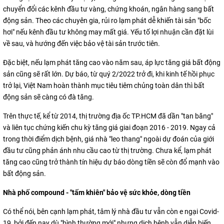
chuyển đổi các kênh đầu tư vàng, chứng khoán, ngân hàng sang bất
động sản. Theo các chuyên gia, rủi ro lạm phát dễ khiến tài sản "bốc
hơi" nếu kênh đầu tư không may mất giá. Yếu tố lợi nhuận cần đặt lùi
về sau, và hướng đến việc bảo vệ tài sản trước tiên.
Đặc biệt, nếu lạm phát tăng cao vào năm sau, áp lực tăng giá bất động
sản cũng sẽ rất lớn. Dự báo, từ quý 2/2022 trở đi, khi kinh tế hồi phục
trở lại, Việt Nam hoàn thành mục tiêu tiêm chủng toàn dân thì bất
động sản sẽ càng có đà tăng.
Trên thực tế, kể từ 2014, thị trường địa ốc TP.HCM đã dần "tan băng"
và liên tục chứng kiến chu kỳ tăng giá giai đoạn 2016 - 2019. Ngay cả
trong thời điểm dịch bệnh, giá nhà "leo thang" ngoài dự đoán của giới
đầu tư cũng phản ánh nhu cầu cao từ thị trường. Chưa kể, lạm phát
tăng cao cũng trở thành tín hiệu dự báo dòng tiền sẽ còn đổ mạnh vào
bất động sản.
Nhà phố compound - "tấm khiên" bảo vệ sức khỏe, dòng tiền
Có thể nói, bên cạnh lạm phát, tâm lý nhà đầu tư vẫn còn e ngại Covid-
19, bởi đến nay dù "bình thường mới" nhưng dịch bệnh vẫn diễn biến