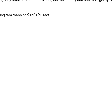
. Đây được coi là ưu thế vô cùng lớn thu hút quý nhà đầu tư về giá trị sin
rung tâm thành phố Thủ Dầu Một