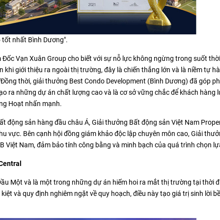
 tốt nhất Bình Dương".
 Đốc Vạn Xuân Group cho biết với sự nỗ lực không ngừng trong suốt thời
khi giới thiệu ra ngoài thị trường, đây là chiến thắng lớn và là niềm tự hà
 "Đồng thời, giải thưởng Best Condo Development (Bình Dương) đã góp p
o ra những dự án chất lượng cao và là cơ sở vững chắc để khách hàng 
ông Hoạt nhấn mạnh.
ất động sản hàng đầu châu Á, Giải thưởng Bất động sản Việt Nam Prope
 khu vực. Bên cạnh hội đồng giám khảo độc lập chuyên môn cao, Giải thư
LB Việt Nam, đảm bảo tính công bằng và minh bạch của quá trình chọn lự
Central
ầu Một và là một trong những dự án hiếm hoi ra mắt thị trường tại thời 
iệt và quy định nghiêm ngặt về quy hoạch, điều này tạo giá trị sinh lời 