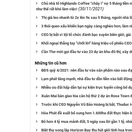
Chủ nhà tố Highlands Coffee "chây ì" nợ 5 tháng tiền 
(30/11/2021)
như thế rất khó làm việc!
Thị giá leo nhanh từ 2x lên 9x sau 5 tháng, người nhà
3 thói quen xấu khiến bạn ngày càng nghèo hơn, làm nh
CEO bị bắt vì tội tổ chức đánh bạc xuyên biên giới, giá
Khối ngoại thẳng tay "chốt lời" hàng triệu cổ phiếu CEO
Cần Thơ mời gọi đầu tư vào 23 dự án khu đô thị, xây 
Những tin cũ hơn
BĐS quý 4/2021: nên đầu tư vào sản phẩm nào sau đạ
Lạm phát tăng mạnh, nhà đầu tư dồn tiền vào bất độn
Nhiều ưu đãi hấp dẫn tại sự kiện trực tuyến công bố 
Xuân Mai bàn giao tòa căn hộ thứ 2 dự án Rose Town đ
Trước khi CEO Nguyễn Vũ Bảo Hoàng bị bắt, Thuduc Hou
Hòa Phát đề xuất bổ sung hơn 1.600ha đất thực hiện lo
Bỏ hơn 4 tỷ mua mảnh đất, 5 ngày sau lời gần 1 tỷ, nh
Biệt thự song lập Horizon Bay thu hút giới tinh hoa tro