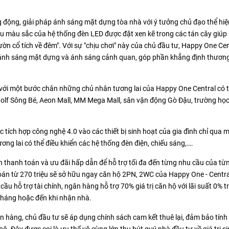
 động, giải pháp ánh sáng mặt dựng tòa nhà với ý tưởng chủ đạo thể hiệ
u màu sắc của hệ thống đèn LED được đặt xen kẽ trong các tán cây giúp
n cổ tích về đêm". Với sự "chịu chơi" này của chủ đầu tư, Happy One Cen
 ánh sáng mặt dựng và ánh sáng cảnh quan, góp phần khẳng định thương
hỉ với một bước chân những chủ nhân tương lai của Happy One Central có 
golf Sông Bé, Aeon Mall, MM Mega Mall, sân vận động Gò Đậu, trường học
tích hợp công nghệ 4.0 vào các thiết bị sinh hoạt của gia đình chỉ qua 
ng lai có thể điều khiển các hệ thống đèn điện, chiếu sáng,….
 thanh toán và ưu đãi hấp dẫn để hỗ trợ tối đa đến từng nhu cầu của t
oán từ 270 triệu sẽ sở hữu ngay căn hộ 2PN, 2WC của Happy One - Centra
u hỗ trợ tài chính, ngân hàng hỗ trợ 70% giá trị căn hộ với lãi suất 0% 
tháng hoặc đến khi nhận nhà.
 hàng, chủ đầu tư sẽ áp dụng chính sách cam kết thuê lại, đảm bảo tính