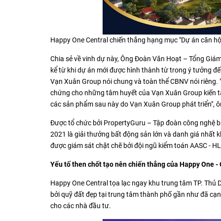
Happy One Central chiến thắng hạng mục "Dự án căn hộ
Chia sẻ về vinh dự này, Ông Đoàn Văn Hoạt – Tổng Giám
kể từ khi dự án mới được hình thành từ trong ý tưởng đến 
Vạn Xuân Group nói chung và toàn thể CBNV nói riêng.
chứng cho những tâm huyết của Vạn Xuân Group kiến tạ
các sản phẩm sau này do Vạn Xuân Group phát triển", 
Được tổ chức bởi PropertyGuru – Tập đoàn công nghệ b
2021 là giải thưởng bất động sản lớn và danh giá nhất
được giám sát chặt chẽ bởi đội ngũ kiểm toán AASC - H
Yếu tố then chốt tạo nên chiến thắng của Happy One - 
Happy One Central tọa lạc ngay khu trung tâm TP. Thủ D
bởi quỹ đất đẹp tại trung tâm thành phố gần như đã cạn k
cho các nhà đầu tư.