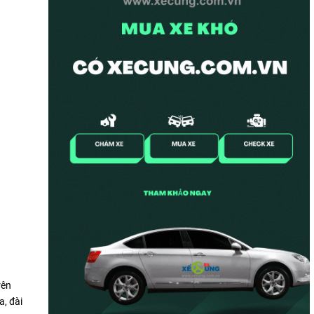
rên
a, đài