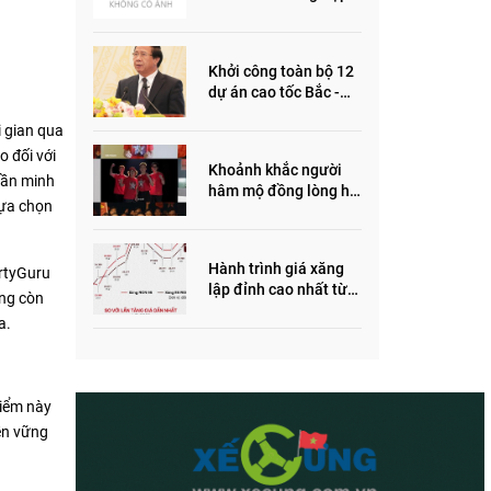
ôm quỹ đất, đầu cơ dự
án khiến giá BĐS tăng
đến "đau lòng"
Khởi công toàn bộ 12
dự án cao tốc Bắc -
Nam trong năm 2022
 gian qua
o đối với
Khoảnh khắc người
hần minh
hâm mộ đồng lòng hô
lựa chọn
vang “Thắng vàng”
ủng hộ SEA Games
Hành trình giá xăng
rtyGuru
lập đỉnh cao nhất từ
ởng còn
trước đến nay
a.
điểm này
bền vững