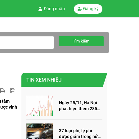
Đăng nhập
Đăng ký
Tìm kiếm
TIN XEM NHIỀU
g tâm
Ngày 25/11, Hà Nội
được vinh
phát hiện thêm 285
ca mắc Covid-19,
trong đó, 122 ca cộng
đồng
37 loại phí, lệ phí
được giảm trong nửa