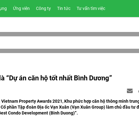
ụng
Ứng viên
Công ty
Tin tức
Tư vấn tìm việc
à “Dự án căn hộ tốt nhất Bình Dương”
ru Vietnam Property Awards 2021, Khu phức hợp căn hộ thông minh trun
 Cổ phần Tập đoàn Địa ốc Vạn Xuân (Vạn Xuân Group) làm chủ đầu tư 
 Best Condo Development (Binh Duong)”.