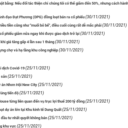
mặt bằng: Nếu đối tác thiện chí chúng tôi có thể giảm đến 50%, nhưng cách hàn
(30/11/2021)
 lãnh đạo Đạt Phương (DPG) đồng loạt bán ra cổ phiếu
(30/11/2021)
iều tiền cũng như "muối bỏ bể", điều cuối cùng rất dễ mắc phải
(30/11/2021)
 cổ phiếu giảm nửa ngay khi được giao dịch trở lại
(30/11/2021)
 khi giá tăng gấp 4 lần sau 1 tháng
(30/11/2021)
dựng chợ và hạ tầng khu công nghiệp
(25/11/2021)
i dịch Covid-19
(25/11/2021)
g sản
(25/11/2021)
dự án Nhơn Hội New City
(25/11/2021)
úng tiến độ
(25/11/2021)
se từng liên quan đến vụ trục lợi thuế 200 tỷ đồng
(25/11/2021)
ạt dự án lớn tại Khu kinh tế Dung Quất
(25/11/2021)
à đầu tư nhất quyết không bán
(25/11/2021)
ng khu vực