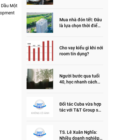
đầu năm 2022
ủ Dầu Một
elopment
Mua nhà đón tết: Đâu
là lựa chọn thời điểm
này?
Cho vay kiểu gì khi nới
room tín dụng?
Người bước qua tuổi
40, học nhanh cách
sống thông minh này,
nửa đời sau thêm
phần an yên
Đối tác Cuba vừa hợp
tác với T&T Group sản
xuất vắc xin cúm và
thuốc ung thư là ai?
TS. Lê Xuân Nghĩa:
Nhiều doanh nghiệp