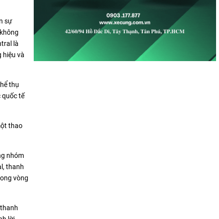
n sự
 không
tral là
 hiệu và
thể thụ
 quốc tế
một thao
ừng nhóm
l, thanh
trong vòng
 thanh