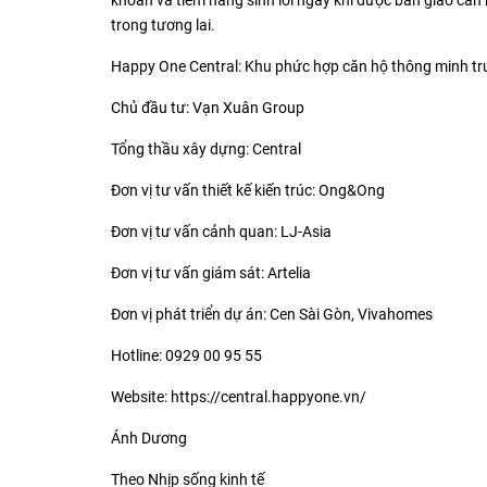
khoản và tiềm năng sinh lời ngay khi được bàn giao căn hộ
trong tương lai.
Happy One Central: Khu phức hợp căn hộ thông minh t
Chủ đầu tư: Vạn Xuân Group
Tổng thầu xây dựng: Central
Đơn vị tư vấn thiết kế kiến trúc: Ong&Ong
Đơn vị tư vấn cảnh quan: LJ-Asia
Đơn vị tư vấn giám sát: Artelia
Đơn vị phát triển dự án: Cen Sài Gòn, Vivahomes
Hotline: 0929 00 95 55
Website: https://central.happyone.vn/
Ánh Dương
Theo Nhịp sống kinh tế