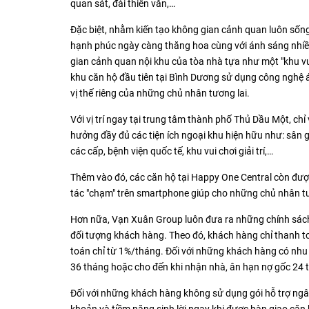
quan sát, đài thiên văn,…
Đặc biệt, nhằm kiến tạo không gian cảnh quan luôn sống
hạnh phúc ngày càng thăng hoa cùng với ánh sáng nhiề
gian cảnh quan nội khu của tòa nhà tựa như một "khu vườ
khu căn hộ đầu tiên tại Bình Dương sử dụng công nghệ
vị thế riêng của những chủ nhân tương lai.
Với vị trí ngay tại trung tâm thành phố Thủ Dầu Một, c
hưởng đầy đủ các tiện ích ngoại khu hiện hữu như: sân 
các cấp, bệnh viện quốc tế, khu vui chơi giải trí,…
Thêm vào đó, các căn hộ tại Happy One Central còn được 
tác "chạm" trên smartphone giúp cho những chủ nhân tươ
Hơn nữa, Vạn Xuân Group luôn đưa ra những chính sách
đối tượng khách hàng. Theo đó, khách hàng chỉ thanh t
toán chỉ từ 1%/tháng. Đối với những khách hàng có nhu cầ
36 tháng hoặc cho đến khi nhận nhà, ân hạn nợ gốc 24 
Đối với những khách hàng không sử dụng gói hỗ trợ ngân