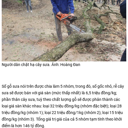
Người dân chặt hạ cây sưa. Ảnh: Hoàng Đan
Số gỗ sưa nói trên được chia làm 5 nhóm, trong đó, số gốc nhỏ, rễ cây
sưa sẽ được bán với giá sàn (mức thấp nhất) là 6,5 triệu đồng/kg;
phần thân cây sưa, tuỳ theo chất lượng gỗ sẽ được phân thành các
loại giá sàn khác nhau: loại 32 triệu đồng/kg (nhóm đặc biệt); loại 28
triệu đồng/kg (nhóm 1); loại 22 triệu đồng/1kg (nhóm 2); loại 15 triệu
đồng/kg (nhóm 3). Tổng giá trị giá của cả 5 nhóm tạm tính theo khởi
điểm là hơn 146 tỷ đồng.