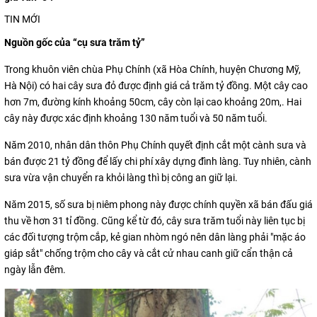
TIN MỚI
Nguồn gốc của “cụ sưa trăm tỷ”
Trong khuôn viên chùa Phụ Chính (xã Hòa Chính, huyện Chương Mỹ,
Hà Nội) có hai cây sưa đỏ được định giá cả trăm tỷ đồng. Một cây cao
hơn 7m, đường kính khoảng 50cm, cây còn lại cao khoảng 20m,. Hai
cây này được xác định khoảng 130 năm tuổi và 50 năm tuổi.
Năm 2010, nhân dân thôn Phụ Chính quyết định cắt một cành sưa và
bán được 21 tỷ đồng để lấy chi phí xây dựng đình làng. Tuy nhiên, cành
sưa vừa vận chuyển ra khỏi làng thì bị công an giữ lại.
Năm 2015, số sưa bị niêm phong này được chính quyền xã bán đấu giá
thu về hơn 31 tỉ đồng. Cũng kể từ đó, cây sưa trăm tuổi này liên tục bị
các đối tượng trộm cắp, kẻ gian nhòm ngó nên dân làng phải "mặc áo
giáp sắt" chống trộm cho cây và cắt cử nhau canh giữ cẩn thận cả
ngày lẫn đêm.