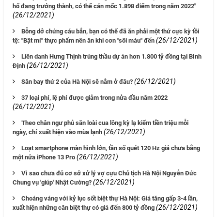
hổ đang trưởng thành, có thể cán mốc 1.898 điểm trong năm 2022"
(26/12/2021)
Bỗng dở chứng cáu bẳn, bạn có thể đã ăn phải một thứ cực kỳ tồi
(26/12/2021)
tệ: "Bật mí" thực phẩm nên ăn khi cơn "sôi máu" đến
Liên danh Hưng Thịnh trúng thầu dự án hơn 1.800 tỷ đồng tại Bình
(26/12/2021)
Định
(26/12/2021)
Sân bay thứ 2 của Hà Nội sẽ nằm ở đâu?
37 loại phí, lệ phí được giảm trong nửa đầu năm 2022
(26/12/2021)
Theo chân ngư phủ săn loài cua lông kỳ lạ kiếm tiền triệu mỗi
(26/12/2021)
ngày, chỉ xuất hiện vào mùa lạnh
Loạt smartphone màn hình lớn, tần số quét 120 Hz giá chưa bằng
(26/12/2021)
một nửa iPhone 13 Pro
Vì sao chưa đủ cơ sở xử lý vợ cựu Chủ tịch Hà Nội Nguyễn Đức
(26/12/2021)
Chung vụ 'giúp' Nhật Cường?
Choáng váng với kỷ lục sốt biệt thự Hà Nội: Giá tăng gấp 3-4 lần,
(26/12/2021)
xuất hiện những căn biệt thự có giá đến 800 tỷ đồng