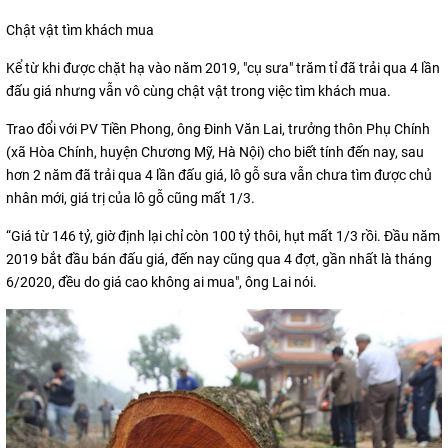
Chật vật tìm khách mua
Kể từ khi được chặt hạ vào năm 2019, "cụ sưa" trăm tỉ đã trải qua 4 lần
đấu giá nhưng vẫn vô cùng chật vật trong việc tìm khách mua.
Trao đổi với PV Tiền Phong, ông Đinh Văn Lai, trưởng thôn Phụ Chính
(xã Hòa Chính, huyện Chương Mỹ, Hà Nội) cho biết tính đến nay, sau
hơn 2 năm đã trải qua 4 lần đấu giá, lô gỗ sưa vẫn chưa tìm được chủ
nhân mới, giá trị của lô gỗ cũng mất 1/3.
“Giá từ 146 tỷ, giờ định lại chỉ còn 100 tỷ thôi, hụt mất 1/3 rồi. Đầu năm
2019 bắt đầu bán đấu giá, đến nay cũng qua 4 đợt, gần nhất là tháng
6/2020, đều do giá cao không ai mua", ông Lai nói.