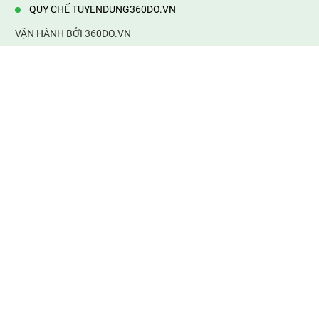
QUY CHẾ TUYENDUNG360DO.VN
VẬN HÀNH BỞI 360DO.VN
Địa chỉ:
232/42/16 Hương Lộ 80, Bình Hưng Hoà B,Bình Tân,
TP.HCM
Điện thoại:
0903177877
Email:
mail@web360do.vn
Website:
https://tuyendung360.vn
KẾT NỐI VỚI CHÚNG TÔI
Mọi tin thông tin tuyển dụng
thành viên phải chịu trách nhiệm của mình. 360do.vn không chịu
bất cứ trách nhiệm về thông tin sai sự thật. Xin cảm ơn!