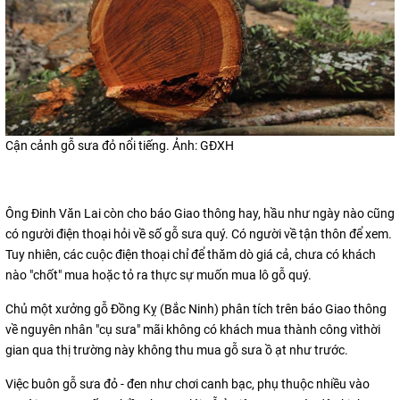
Cận cảnh gỗ sưa đỏ nổi tiếng. Ảnh: GĐXH
Ông Đinh Văn Lai còn cho báo Giao thông hay, hầu như ngày nào cũng
có người điện thoại hỏi về số gỗ sưa quý. Có người về tận thôn để xem.
Tuy nhiên, các cuộc điện thoại chỉ để thăm dò giá cả, chưa có khách
nào "chốt" mua hoặc tỏ ra thực sự muốn mua lô gỗ quý.
Chủ một xưởng gỗ Đồng Kỵ (Bắc Ninh) phân tích trên báo Giao thông
về nguyên nhân "cụ sưa" mãi không có khách mua thành công vìthời
gian qua thị trường này không thu mua gỗ sưa ồ ạt như trước.
Việc buôn gỗ sưa đỏ - đen như chơi canh bạc, phụ thuộc nhiều vào