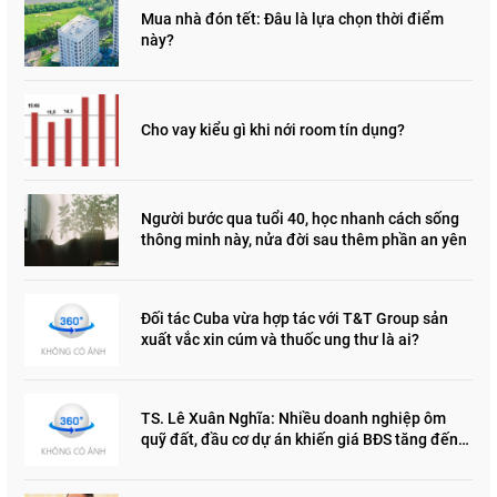
Mua nhà đón tết: Đâu là lựa chọn thời điểm
này?
Cho vay kiểu gì khi nới room tín dụng?
Người bước qua tuổi 40, học nhanh cách sống
thông minh này, nửa đời sau thêm phần an yên
Đối tác Cuba vừa hợp tác với T&T Group sản
xuất vắc xin cúm và thuốc ung thư là ai?
TS. Lê Xuân Nghĩa: Nhiều doanh nghiệp ôm
quỹ đất, đầu cơ dự án khiến giá BĐS tăng đến
"đau lòng"