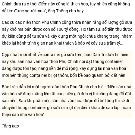
Chính đưa ra ở thời điểm này cũng là thích hợp, tuy nhiên cũng không
dễ tìm được người mua", ông Thông cho hay.
Các cụ cao niên thôn Phụ Chính cũng thừa nhận rằng số lượng gỗ sưa
này khó mà bán được con số 100 tỷ đồng. Họ tâm sự, số tiền thu được
dự kiến dùng để tu sửa và xây dựng một ngôi chùa khang trang, nhằm
khép lại hành trình gian nan khai thác và bảo vệ cây sưa trăm tỷ…
Cập nhật mới nhất về container gỗ sưa trên, báo Dân Trí đưa tin hiện
nay khu sân nhà văn hóa thôn Phụ Chính nơi đặt thùng container
đang được tôn tạo, nâng nền để mở rộng, xây dựng lại nhà văn hóa
mới nên thùng container bị lọt thỏm, bốn bề bao quanh bởi đất nền.
Báo trên dẫn lời một người dân thôn Phụ Chính cho biết: "Nền sân nhà
văn hóa sẽ được nâng lên rất cao, hiện giờ đơn vị thi công đang đổ đất
san nền. Sau khi phần nền sân nhà văn hóa được đổ bê tông thì sẽ di
chuyển thùng container gỗ sưa ra một địa điểm khác để san lấp, hoàn
thiện sân nhà văn hóa".
Tổng hợp