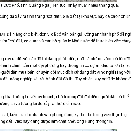
ã Đức Phổ, tỉnh Quảng Ngãi) liên tục “nhảy múa” nhiều tháng qua.
ũng đã xảy ra tình trạng "sốt đất". Giá đất tại khu vực này đã cao hơn k
MT Đà Nẵng cho biết, đơn vị đã có văn bản gửi Công an thành phố đề ng
iữa “cò” đất, cơ quan và cán bộ quản lý Nhà nước để thực hiện việc chu
g xảy ra đối với các đô thị đang phát triển, nhất là những vùng có tốc độ 
 hành chính của một địa phương hay thông tin có dự án đầu tư lớn tại v
. Người dân mua bán, chuyển đổi mục đích sử dụng đất vì họ nghĩ rằng vớ
 đất nông nghiệp sẽ trở thành đất đô thị. Tuy nhiên, suy nghĩ đó không 
ng khai thông tin về quy hoạch, chủ trương đất đai đến người dân có thể
tương lai và tương lai đó xảy ra thời điểm nào.
 sát, kiểm tra chi nhánh văn phòng đăng ký đất đai trong việc thực hiện 
ng đất. Việc này đang được làm chặt chẽ", ông Hùng thông tin.