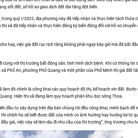
ạng sốt đất, số hồ sơ giao dịch đất đai tăng đột biến.
 trong quý I/2022, địa phương này đã tiếp nhận và thực hiện tách thửa 
n thị xã đã tiếp nhận và thực hiện đăng ký biến động đối với hồ sơ chuyể
o hay, việc giá đất rục rịch tăng không phải ngay bây giờ mà đã bắt đầ
i cùng với thị trường bất động sản, tình hình dịch bệnh. Khi có thông tin
 xã Phổ An, phường Phổ Quang và một phần của Phổ Minh thì giá đất tă
xã làm đó chính là công khai các quy hoạch đô thị, kế hoạch xin đất. Bước
Quang. Hiện thị xã đang làm quy hoạch phân khu dọc sông Thoa.
iến đầu tư xây dựng trên địa bàn chúng tôi đều công khai, minh bạch để 
 thì chính họ sẽ biết được đất của mình có ảnh hưởng hay hưởng lợi từ 
đấu giá, việc này sẽ làm dịu đi nhu cầu của thị trường”, ông Vương cho h