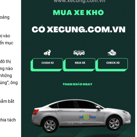
hoảng
hị vào
yển mục
đô thị
ùng nào
i những
đúng”, ông
 nắm bắt
chia tách