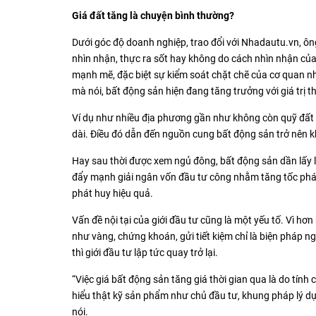
Giá đất tăng là chuyện bình thường?
Dưới góc độ doanh nghiệp, trao đổi với Nhadautu.vn, ô
nhìn nhận, thực ra sốt hay không do cách nhìn nhận của
mạnh mẽ, đặc biệt sự kiểm soát chặt chẽ của cơ quan n
mà nói, bất động sản hiện đang tăng trưởng với giá trị t
Ví dụ như nhiều địa phương gần như không còn quỹ đất để 
dài. Điều đó dẫn đến nguồn cung bất động sản trở nên 
Hay sau thời được xem ngủ đông, bất động sản dần lấy lại
đẩy mạnh giải ngân vốn đầu tư công nhằm tăng tốc phát
phát huy hiệu quả.
Vấn đề nội tại của giới đầu tư cũng là một yếu tố. Vì h
như vàng, chứng khoán, gửi tiết kiệm chỉ là biện pháp ng
thì giới đầu tư lập tức quay trở lại.
“Việc giá bất động sản tăng giá thời gian qua là do tính
hiểu thật kỹ sản phẩm như chủ đầu tư, khung pháp lý dự
nói.