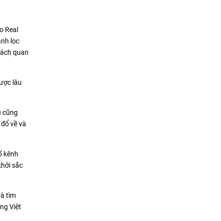
o Real
anh lọc
hách quan
lược lâu
ủ cũng
 đổ về và
ố kênh
khởi sắc
và tìm
ng Việt