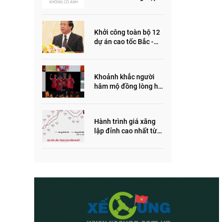
ôm quỹ đất, đầu cơ dự
án khiến giá BĐS tăng
đến "đau lòng"
Khởi công toàn bộ 12
dự án cao tốc Bắc -
Nam trong năm 2022
Khoảnh khắc người
hâm mộ đồng lòng hô
vang “Thắng vàng”
ủng hộ SEA Games
Hành trình giá xăng
lập đỉnh cao nhất từ
trước đến nay