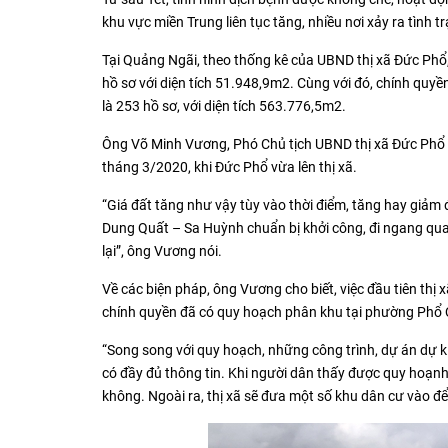
khu vực miền Trung liên tục tăng, nhiều nơi xảy ra tình tr
Tại Quảng Ngãi, theo thống kê của UBND thị xã Đức Phổ,
hồ sơ với diện tích 51.948,9m2. Cùng với đó, chính quyề
là 253 hồ sơ, với diện tích 563.776,5m2.
Ông Võ Minh Vương, Phó Chủ tịch UBND thị xã Đức Phổ ch
tháng 3/2020, khi Đức Phổ vừa lên thị xã.
“Giá đất tăng như vậy tùy vào thời điểm, tăng hay giảm đ
Dung Quất – Sa Huỳnh chuẩn bị khởi công, đi ngang qua
lại”, ông Vương nói.
Về các biện pháp, ông Vương cho biết, việc đầu tiên thị 
chính quyền đã có quy hoạch phân khu tại phường Phổ 
“Song song với quy hoạch, những công trình, dự án dự k
có đầy đủ thông tin. Khi người dân thấy được quy hoạnh
không. Ngoài ra, thị xã sẽ đưa một số khu dân cư vào để 