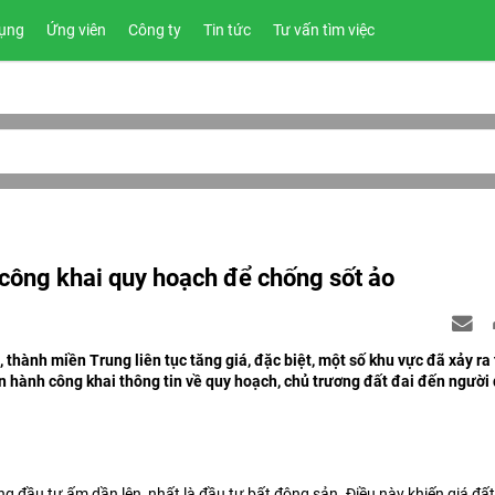
ụng
Ứng viên
Công ty
Tin tức
Tư vấn tìm việc
 công khai quy hoạch để chống sốt ảo
 thành miền Trung liên tục tăng giá, đặc biệt, một số khu vực đã xảy ra 
ến hành công khai thông tin về quy hoạch, chủ trương đất đai đến người
ng đầu tư ấm dần lên, nhất là đầu tư bất động sản. Điều này khiến giá đất