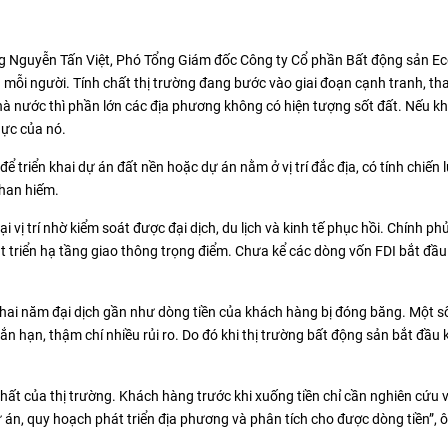
ng Nguyễn Tấn Việt, Phó Tổng Giám đốc Công ty Cổ phần Bất động sản Ec
 mỗi người. Tính chất thị trường đang bước vào giai đoạn cạnh tranh, th
hà nước thì phần lớn các địa phương không có hiện tượng sốt đất. Nếu k
hực của nó.
triển khai dự án đất nền hoặc dự án nằm ở vị trí đắc địa, có tính chiến 
khan hiếm.
 vị trí nhờ kiểm soát được đại dịch, du lịch và kinh tế phục hồi. Chính ph
 triển hạ tầng giao thông trọng điểm. Chưa kể các dòng vốn FDI bắt đầu
ơn hai năm đại dịch gần như dòng tiền của khách hàng bị đóng băng. Một s
ắn hạn, thậm chí nhiều rủi ro. Do đó khi thị trường bất động sản bắt đầu 
 chất của thị trường. Khách hàng trước khi xuống tiền chỉ cần nghiên cứu 
 án, quy hoạch phát triển địa phương và phân tích cho được dòng tiền”, ô