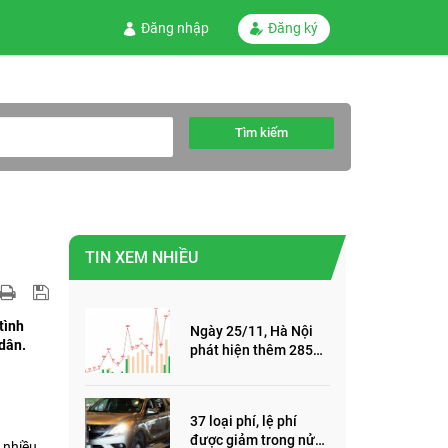
Đăng nhập
Đăng ký
Tìm kiếm
TIN XEM NHIỀU
tình
Ngày 25/11, Hà Nội
 dân.
phát hiện thêm 285
ca mắc Covid-19,
trong đó, 122 ca cộng
đồng
37 loại phí, lệ phí
được giảm trong nửa
 nhiều