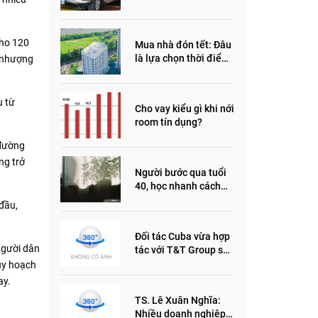
đầu năm 2022
cho 120
Mua nhà đón tết: Đâu
là lựa chọn thời điểm
n nhượng
này?
u từ
Cho vay kiểu gì khi nới
room tín dụng?
 đường
ng trở
Người bước qua tuổi
40, học nhanh cách
sống thông minh này,
 đầu,
nửa đời sau thêm
phần an yên
Đối tác Cuba vừa hợp
người dân
tác với T&T Group sản
xuất vắc xin cúm và
quy hoạch
thuốc ung thư là ai?
ay.
TS. Lê Xuân Nghĩa:
Nhiều doanh nghiệp