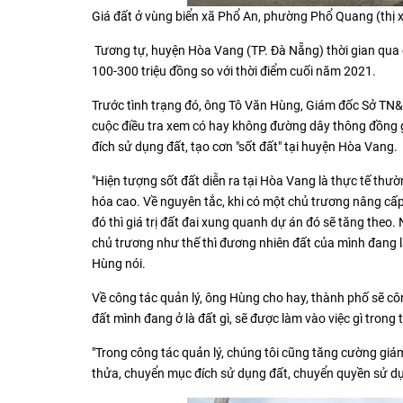
Giá đất ở vùng biển xã Phổ An, phường Phổ Quang (thị x
Tương tự, huyện Hòa Vang (TP. Đà Nẵng) thời gian qua c
100-300 triệu đồng so với thời điểm cuối năm 2021.
Trước tình trạng đó, ông Tô Văn Hùng, Giám đốc Sở TN&
cuộc điều tra xem có hay không đường dây thông đồng g
đích sử dụng đất, tạo cơn "sốt đất" tại huyện Hòa Vang.
"Hiện tượng sốt đất diễn ra tại Hòa Vang là thực tế thườn
hóa cao. Về nguyên tắc, khi có một chủ trương nâng cấp
đó thì giá trị đất đai xung quanh dự án đó sẽ tăng theo
chủ trương như thế thì đương nhiên đất của mình đang là
Hùng nói.
Về công tác quản lý, ông Hùng cho hay, thành phố sẽ cô
đất mình đang ở là đất gì, sẽ được làm vào việc gì trong 
"Trong công tác quản lý, chúng tôi cũng tăng cường giám
thửa, chuyển mục đích sử dụng đất, chuyển quyền sử dụ