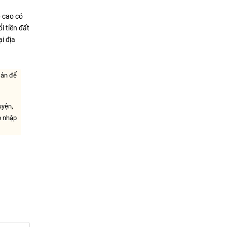
p cao có
i tiền đất
ại địa
sản để
uyện,
p nhập