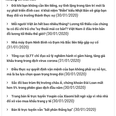
Đôi khi bạn không cần lên tiếng, sự tĩnh lặng trong tâm trí mới là
sự phát triển đỉnh cao: 4 khái niệm "thiền" kiểu Nhật Bản sẽ giúp bạn
(30/01/2020)
thay đổi và trưởng thành thực sự
Mỗi người Việt ăn hết bao nhiêu/tháng? Lương tối thiểu của chúng
ta có đủ chi trả cho "sự thoải mái cơ bản"? Việt Nam ở đâu trên bản
(30/01/2020)
đồ lương tối thiểu thế giới?
Nhà máy Đạm Ninh Bình và Đạm Hà Bắc liên tiếp gặp sự cố
(31/01/2020)
Tổng cục QLTT chỉ đạo xử lý nghiêm hành vi găm hàng, tăng giá
(31/01/2020)
khẩu trang trong dịch virus corona
Điều thực sự quyết định vận mệnh của bạn không phải sự nỗ lực,
(30/01/2020)
mà là ba lựa chọn quan trọng trong đời
Sắc đỏ bao trùm thị trường châu Á, chứng khoán Đài Loan mất
(30/01/2020)
hơn 5% trong phiên giao dịch đầu năm
Trang bán lẻ trực tuyến Youpin của Xiaomi bất ngờ sập vì nhà nhà
(30/01/2020)
đổ xô vào mua khẩu trang y tế
(30/01/2020)
Bán lẻ trực tuyến vẫn “bất phân thắng bại”