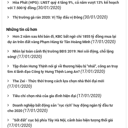
Hòa Phát (HPG): LNST quý 4 tăng 9%, cả năm vượt 13% kế hoạch
(30/01/2020)
với 7.500 tỷ đồng
(30/01/2020)
Thị trường gà rán 2020: Vị Tây đấu vị Đông
Những tin cũ hơn
Hơn 2 năm sau khi bán đi, KBC bất ngờ chi 1855 tỷ đồng mua lại
(17/01/2020)
dự án trên đất vàng Phạm Hùng từ Tân Hoàng Minh
Nhìn lại toàn cảnh thị trường BĐS 2019: Nơi sôi động, chỗ lặng
(17/01/2020)
sóng!
Tập đoàn Hưng Thịnh nói gì về thương hiệu bị "nhái", công an truy
(17/01/2020)
tìm 4 lãnh đạo Công ty Hưng Thịnh Long An?
The Zei - Thức thời trong cách lựa chọn nhà thời đại mới
(17/01/2020)
(17/01/2020)
Tiêu chí chọn nhà của gia đình hiện đại
Doanh nghiệp bất động sản “rục rịch” huy động ngàn tỷ đầu tư
(17/01/2020)
cho 2020
“Sốt đất” cục bộ phía Tây Hà Nội, cảnh báo hiện tượng thổi giá
(17/01/2020)