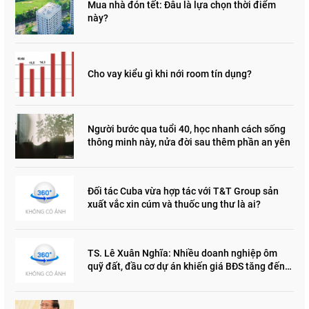
Mua nhà đón tết: Đâu là lựa chọn thời điểm
này?
Cho vay kiểu gì khi nới room tín dụng?
Người bước qua tuổi 40, học nhanh cách sống
thông minh này, nửa đời sau thêm phần an yên
Đối tác Cuba vừa hợp tác với T&T Group sản
xuất vắc xin cúm và thuốc ung thư là ai?
TS. Lê Xuân Nghĩa: Nhiều doanh nghiệp ôm
quỹ đất, đầu cơ dự án khiến giá BĐS tăng đến
"đau lòng"