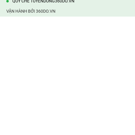
QUY CHẾ TUYENDUNG360DO.VN
VẬN HÀNH BỞI 360DO.VN
Địa chỉ:
232/42/16 Hương Lộ 80, Bình Hưng Hoà B,Bình Tân,
TP.HCM
Điện thoại:
0903177877
Email:
mail@web360do.vn
Website:
https://tuyendung360.vn
KẾT NỐI VỚI CHÚNG TÔI
Mọi tin thông tin tuyển dụng
thành viên phải chịu trách nhiệm của mình. 360do.vn không chịu
bất cứ trách nhiệm về thông tin sai sự thật. Xin cảm ơn!