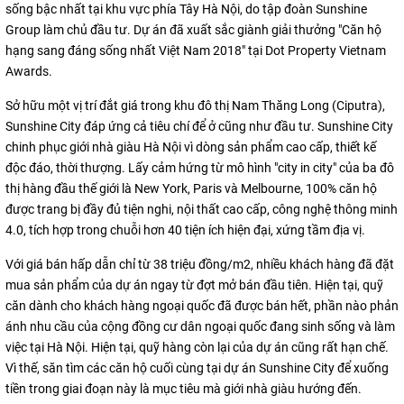
sống bậc nhất tại khu vực phía Tây Hà Nội, do tập đoàn Sunshine
Group làm chủ đầu tư. Dự án đã xuất sắc giành giải thưởng "Căn hộ
hạng sang đáng sống nhất Việt Nam 2018" tại Dot Property Vietnam
Awards.
Sở hữu một vị trí đắt giá trong khu đô thị Nam Thăng Long (Ciputra),
Sunshine City đáp ứng cả tiêu chí để ở cũng như đầu tư. Sunshine City
chinh phục giới nhà giàu Hà Nội vì dòng sản phẩm cao cấp, thiết kế
độc đáo, thời thượng. Lấy cảm hứng từ mô hình "city in city" của ba đô
thị hàng đầu thế giới là New York, Paris và Melbourne, 100% căn hộ
được trang bị đầy đủ tiện nghi, nội thất cao cấp, công nghệ thông minh
4.0, tích hợp trong chuỗi hơn 40 tiện ích hiện đại, xứng tầm địa vị.
Với giá bán hấp dẫn chỉ từ 38 triệu đồng/m2, nhiều khách hàng đã đặt
mua sản phẩm của dự án ngay từ đợt mở bán đầu tiên. Hiện tại, quỹ
căn dành cho khách hàng ngoại quốc đã được bán hết, phần nào phản
ánh nhu cầu của cộng đồng cư dân ngoại quốc đang sinh sống và làm
việc tại Hà Nội. Hiện tại, quỹ hàng còn lại của dự án cũng rất hạn chế.
Vì thế, săn tìm các căn hộ cuối cùng tại dự án Sunshine City để xuống
tiền trong giai đoạn này là mục tiêu mà giới nhà giàu hướng đến.