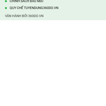
CHÍNH SÁCH BẢO MẬT
QUY CHẾ TUYENDUNG360DO.VN
VẬN HÀNH BỞI 360DO.VN
Địa chỉ:
232/42/16 Hương Lộ 80, Bình Hưng Hoà B,Bình Tân,
TP.HCM
Điện thoại:
0903177877
Email:
mail@web360do.vn
Website:
https://tuyendung360.vn
KẾT NỐI VỚI CHÚNG TÔI
Mọi tin thông tin tuyển dụng
thành viên phải chịu trách nhiệm của mình. 360do.vn không chịu