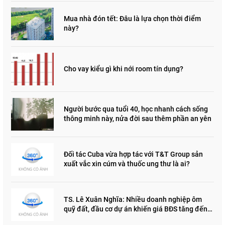
Mua nhà đón tết: Đâu là lựa chọn thời điểm
này?
Cho vay kiểu gì khi nới room tín dụng?
Người bước qua tuổi 40, học nhanh cách sống
thông minh này, nửa đời sau thêm phần an yên
Đối tác Cuba vừa hợp tác với T&T Group sản
xuất vắc xin cúm và thuốc ung thư là ai?
TS. Lê Xuân Nghĩa: Nhiều doanh nghiệp ôm
quỹ đất, đầu cơ dự án khiến giá BĐS tăng đến
"đau lòng"