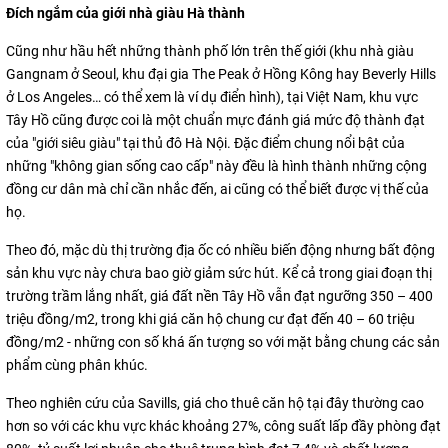
Đích ngắm của giới nhà giàu Hà thành
Cũng như hầu hết những thành phố lớn trên thế giới (khu nhà giàu
Gangnam ở Seoul, khu đại gia The Peak ở Hồng Kông hay Beverly Hills
ở Los Angeles… có thể xem là ví dụ điển hình), tại Việt Nam, khu vực
Tây Hồ cũng được coi là một chuẩn mực đánh giá mức độ thành đạt
của "giới siêu giàu" tại thủ đô Hà Nội. Đặc điểm chung nổi bật của
những "không gian sống cao cấp" này đều là hình thành những cộng
đồng cư dân mà chỉ cần nhắc đến, ai cũng có thể biết được vị thế của
họ.
Theo đó, mặc dù thị trường địa ốc có nhiều biến động nhưng bất động
sản khu vực này chưa bao giờ giảm sức hút. Kể cả trong giai đoạn thị
trường trầm lắng nhất, giá đất nền Tây Hồ vẫn đạt ngưỡng 350 – 400
triệu đồng/m2, trong khi giá căn hộ chung cư đạt đến 40 – 60 triệu
đồng/m2 - những con số khá ấn tượng so với mặt bằng chung các sản
phẩm cùng phân khúc.
Theo nghiên cứu của Savills, giá cho thuê căn hộ tại đây thường cao
hơn so với các khu vực khác khoảng 27%, công suất lấp đầy phòng đạt