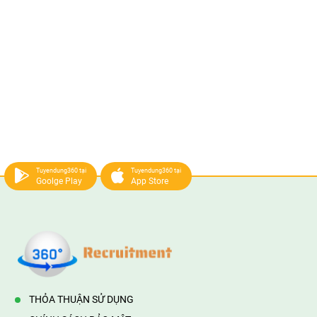
Tuyendung360 tại
Tuyendung360 tại
Goolge Play
App Store
THỎA THUẬN SỬ DỤNG