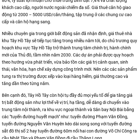
80%, tỷ suất lợi nhuận cho thuê trung bình đạt 7,4% và chất lượng
khách cao cấp, người nước ngoài chiếm đa số. Giá thuê căn hộ giao
động từ 2000 – 5000 USD/căn/tháng, tập trung ở các chung cư cao
cấp và căn hộ hạng sang.
Nhiều chuyên gia trong giới bất động sản đã nhận định, giá thuê nhà
khu Tây Hồ Tây sẽ tiếp tục tăng trong nhiều năm tới, do chủ trương quy
hoạch khu vực Tây Hồ Tây trở thành trung tâm chính trị, hành chính
mới của Thủ đô, tầm nhìn năm 2030. Các dự án phải được quy hoạch
theo hướng vừa phát triển, vừa bảo tồn các giá trị cảnh quan, sinh
thái, văn hóa, hạn chế xây dựng công trình mới. Nên các các sản phẩm
tung ra thị trường được xếp vào loại hàng hiếm, giá thường cao và
tăng dần theo từng năm.
Bên cạnh đó, Tây Hồ Tây còn hội tụ đầy đủ mọi yếu tố để gia tăng giá
trị bất động sản như lợi thế về vị trí, hạ tầng, dễ dàng di chuyển vào
trung tâm nội thành, ra khu vực ngoại thành và Sân bay Nội Bài bằng
các "tuyến đường huyết mạch" như: tuyến đường Phạm Văn Đồng,
tuyến đường Nguyễn Văn Huyên kéo dài song song với tuyến đường
sắt đô thị số 2 hay tuyến đường 60m nối hai con đường Võ Chí Công ra
cầu Nhật Tân và Phạm Văn Đồng đi cầu Thăng Long