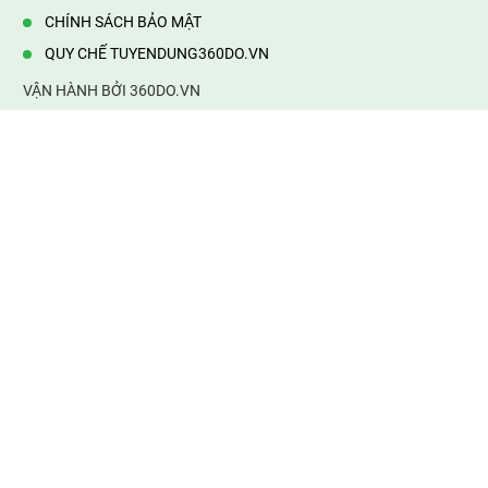
CHÍNH SÁCH BẢO MẬT
QUY CHẾ TUYENDUNG360DO.VN
VẬN HÀNH BỞI 360DO.VN
Địa chỉ:
232/42/16 Hương Lộ 80, Bình Hưng Hoà B,Bình Tân,
TP.HCM
Điện thoại:
0903177877
Email:
mail@web360do.vn
Website:
https://tuyendung360.vn
KẾT NỐI VỚI CHÚNG TÔI
Mọi tin thông tin tuyển dụng