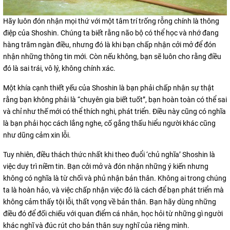
Hãy luôn đón nhận mọi thứ với một tâm trí trống rỗng chính là thông
điệp của Shoshin. Chúng ta biết rằng não bộ có thể học và nhớ đang
hàng trăm ngàn điều, nhưng đó là khi bạn chấp nhận cởi mở để đón
nhận những thông tin mới. Còn nếu không, bạn sẽ luôn cho rằng điều
đó là sai trái, vô lý, không chính xác.
Một khía cạnh thiết yếu của Shoshin là bạn phải chấp nhận sự thật
rằng bạn không phải là “chuyên gia biết tuốt”, bạn hoàn toàn có thể sai
và chỉ như thế mới có thể thích nghi, phát triển. Điều này cũng có nghĩa
là bạn phải học cách lắng nghe, cố gắng thấu hiểu người khác cũng
như dũng cảm xin lỗi.
Tuy nhiên, điều thách thức nhất khi theo đuổi ‘chủ nghĩa’ Shoshin là
việc duy trì niềm tin. Bạn cởi mở và đón nhận những ý kiến nhưng
không có nghĩa là từ chối và phủ nhận bản thân. Không ai trong chúng
ta là hoàn hảo, và việc chấp nhận việc đó là cách để bạn phát triển mà
không cảm thấy tội lỗi, thất vọng về bản thân. Bạn hãy dùng những
điều đó để đối chiếu với quan điểm cá nhân, học hỏi từ những gì người
khác nghĩ và đúc rút cho bản thân suy nghĩ của riêng mình.