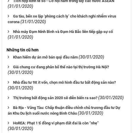
Tích hợp kinh tế số - Cơ hội nằm trong tay các nước ASEAN
(31/01/2020)
Ga tàu, bến xe lập ‘phòng cách ly’ cho khách nghi nhiễm virus
(31/01/2020)
corona
Nhà máy Đạm Ninh Bình và Đạm Hà Bắc liên tiếp gặp sự cố
(31/01/2020)
Những tin cũ hơn
(30/01/2020)
Khan hiếm dự án mở bán quý đầu năm
Giá chung cư đang phân bổ thế nào tại thị trường Hà Nội?
(30/01/2020)
Nhà đầu tư 9X ít vốn, chọn mô hình đầu tư bất động sản nào?
(30/01/2020)
(30/01/2020)
Thị trường bất động sản 2020 sẽ diễn biến ra sao?
Bà Rịa - Vũng Tàu: Chấp thuận điều chỉnh chủ trương đầu tư Dự
(30/01/2020)
án Khu Du lịch suối nước nóng Bình Châu
HoREA: Phạt 1 tỉ đồng vi phạm đất đai là còn “nhẹ”
(30/01/2020)