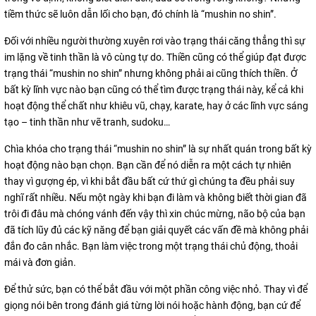
tiềm thức sẽ luôn dẫn lối cho bạn, đó chính là “mushin no shin”.
Đối với nhiều người thường xuyên rơi vào trạng thái căng thẳng thì sự
im lặng về tinh thần là vô cùng tự do. Thiền cũng có thể giúp đạt được
trạng thái “mushin no shin” nhưng không phải ai cũng thích thiền. Ở
bất kỳ lĩnh vực nào bạn cũng có thể tìm được trạng thái này, kể cả khi
hoạt động thể chất như khiêu vũ, chạy, karate, hay ở các lĩnh vực sáng
tạo – tinh thần như vẽ tranh, sudoku…
Chìa khóa cho trạng thái “mushin no shin” là sự nhất quán trong bất kỳ
hoạt động nào bạn chọn. Bạn cần để nó diễn ra một cách tự nhiên
thay vì gượng ép, vì khi bắt đầu bất cứ thứ gì chúng ta đều phải suy
nghĩ rất nhiều. Nếu một ngày khi bạn đi làm và không biết thời gian đã
trôi đi đâu mà chóng vánh đến vậy thì xin chúc mừng, não bộ của bạn
đã tích lũy đủ các kỹ năng để bạn giải quyết các vấn đề mà không phải
đắn đo cân nhắc. Bạn làm việc trong một trạng thái chủ động, thoải
mái và đơn giản.
Để thử sức, bạn có thể bắt đầu với một phần công việc nhỏ. Thay vì để
giọng nói bên trong đánh giá từng lời nói hoặc hành động, bạn cứ để