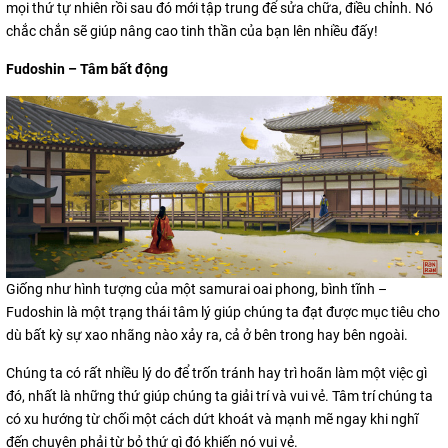
mọi thứ tự nhiên rồi sau đó mới tập trung để sửa chữa, điều chỉnh. Nó
chắc chắn sẽ giúp nâng cao tinh thần của bạn lên nhiều đấy!
Fudoshin – Tâm bất động
Giống như hình tượng của một samurai oai phong, bình tĩnh –
Fudoshin là một trạng thái tâm lý giúp chúng ta đạt được mục tiêu cho
dù bất kỳ sự xao nhãng nào xảy ra, cả ở bên trong hay bên ngoài.
Chúng ta có rất nhiều lý do để trốn tránh hay trì hoãn làm một việc gì
đó, nhất là những thứ giúp chúng ta giải trí và vui vẻ. Tâm trí chúng ta
có xu hướng từ chối một cách dứt khoát và mạnh mẽ ngay khi nghĩ
đến chuyện phải từ bỏ thứ gì đó khiến nó vui vẻ.