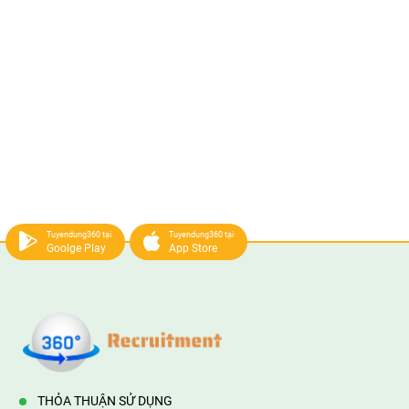
Tuyendung360 tại
Tuyendung360 tại
Goolge Play
App Store
THỎA THUẬN SỬ DỤNG