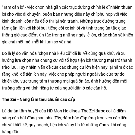
"Tam cận lộ" - việc chọn nhà gần các trục đường chính lẽ dĩ nhiên thuận
lợi cho việc di chuyển, buôn bán nhưng điều này chỉ phù hợp với việc
kinh doanh, còn nếu để ở thì lại nên tránh. Những trục đường trung
tâm gắn liền với khói bụi, tiếng còi xe inh ỏi và tình trạng ùn tắc giao
thông giờ cao điểm, ùn tắc trong những ngày lễ lớn, chắc chắn sẽ khiến
gia chủ mệt mỏi mỗi khi tan sở về nhà.
Đó là lý do văn hóa "chọn nhà kiểu cũ" đã lùi về cùng quá khứ, và xu
hướng lựa chọn nhà chung cư với tổ hợp tiện ích thương mại trở thành
trào lưu. Tuy nhiên, vấn đề của các chung cư lớn hiện nay lại nằm ở các
tầng khối đế tiện ích này. Việc cho phép người ngoài vào cửa tự do
khiến khu vực trung tâm thương mại quá ồn ào, ảnh hưởng đến môi
trường sống và tính riêng tư của người dân ở các căn hộ.
The Zei - Nâng tầm tiêu chuẩn cao cấp
Là dự án tâm huyết của HD Mon Holdings, The Zei được coi là điểm
sáng của bất động sản phía Tây, đảm bảo đáp ứng trọn vẹn các tiêu
chí về thiết kế, quy hoạch, tiện ích và uy tín từ những đơn vị thi công
hàng đầu.