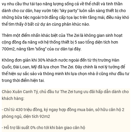
vụ nhu cầu thư tái tạo năng lượng sống cả về thể chất và tinh thần
dành cho cư dân, hay vườn tiệc "sky party" luôn sẵn sàng thiết bị cho
những bữa tiệc ngoài trời đẳng cấp tọa lạc trên tầng mái, điều này khó
thể tìm thấy ở bất cứ dự án cùng phân khúc nào.
Thêm một điểm nhấn khác biệt của The Zei là không gian sinh hoạt
cộng đồng đa năng với hệ thống thiết bị 5 sao tổng diện tích hơn
700m2, nâng tầm "sống" của cư dân tại đây.
Không đơn giản khi 30% khách nước ngoài đến từ thị trường Hàn
Quốc, Đài Loan, Mỹ đã lựa chọn The Zei. Đây chính là nơi lý tưởng để
thể hiện sự sắc sảo và thông minh khi lựa chọn nhà ở cũng như đầu tư
trong thời điểm hiện tai.
Chào Xuân Canh Tý, chủ đầu tư The Zei tung ưu đãi hấp dẫn dành cho
khách hàng:
- Chỉ từ 430 triệu đồng, ký ngay hợp đồng mua bán, sở hữu căn hộ 2
phòng ngủ, diện tích 92m2
- Hỗ trợ lãi suất 0% cho tới khi bàn giao căn hộ