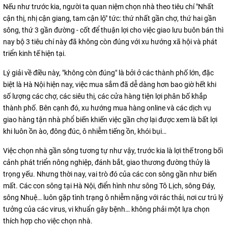
Nếu như trước kia, người ta quan niệm chọn nhà theo tiêu chí "Nhất
cận thị, nhị cận giang, tam cận lộ" tức: thứ nhất gần chợ, thứ hai gần
sông, thứ 3 gần đường - cốt để thuận lợi cho việc giao lưu buôn bán thì
nay bộ 3 tiêu chí này đã không còn đúng với xu hướng xã hội và phát
triển kinh tế hiện tại.
Lý giải về điều này, "không còn đúng" là bởi ở các thành phố lớn, đặc
biệt là Hà Nội hiện nay, việc mua sắm đã dễ dàng hơn bao giờ hết khi
số lượng các chợ, các siêu thị, các cửa hàng tiện lợi phân bố khắp
thành phố. Bên cạnh đó, xu hướng mua hàng online và các dịch vụ
giao hàng tận nhà phổ biến khiến việc gần chợ lại được xem là bất lợi
khi luôn ồn ào, đông đúc, ô nhiễm tiếng ồn, khói bụi…
Việc chọn nhà gần sông tương tự như vậy, trước kia là lợi thế trong bối
cảnh phát triển nông nghiệp, đánh bắt, giao thương đường thủy là
trọng yếu. Nhưng thời nay, vai trò đó của các con sông gần như biến
mất. Các con sông tại Hà Nội, điển hình như sông Tô Lịch, sông Đáy,
sông Nhuệ… luôn gặp tình trạng ô nhiễm nặng với rác thải, nơi cư trú lý
tưởng của các virus, vi khuẩn gây bệnh… không phải một lựa chọn
thích hợp cho việc chọn nhà.