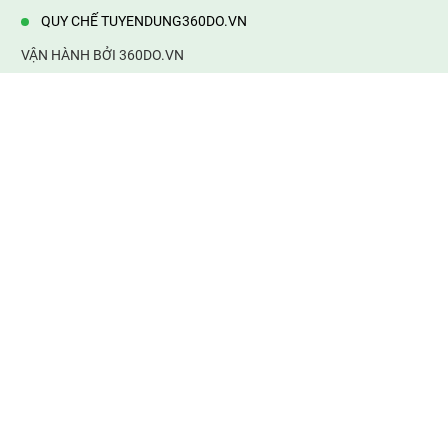
QUY CHẾ TUYENDUNG360DO.VN
VẬN HÀNH BỞI 360DO.VN
Địa chỉ:
232/42/16 Hương Lộ 80, Bình Hưng Hoà B,Bình Tân,
TP.HCM
Điện thoại:
0903177877
Email:
mail@web360do.vn
Website:
https://tuyendung360.vn
KẾT NỐI VỚI CHÚNG TÔI
Mọi tin thông tin tuyển dụng
thành viên phải chịu trách nhiệm của mình. 360do.vn không chịu
bất cứ trách nhiệm về thông tin sai sự thật. Xin cảm ơn!