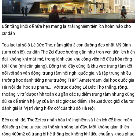
Bốn tầng khối đế hứa hẹn mang lại trải nghiệm tiện ích hoàn hảo cho
cư dân
Tọa lạc tại số 8 Lê Đức Thọ, nằm giữa 3 con đường đẹp nhất Mỹ Đình
(tam cận lộ), cư dân The Zei được hưởng gần như trọn vẹn tiện ích hiện
đại, không khí mát mẻ, trong lành của khu công viên hồ điều hòa rộng
tới 18ha (nhị cận giang). Đồng thời đây cũng là khu vực trung tâm kết
nối với sân vận động, trung tâm hội nghị quốc gia, và tập trung nhiều
trường học danh tiếng như trường THPT Amsterdam, đại học quốc gia
Hà Nội, đại học sư phạm,... Với trục đường Lê Đức Thọ thẳng, rộng,
thoáng, vị trí được tính toán đủ gần các tụ điểm trung tâm nhưng cũng
đủ xa để tránh hệ lụy của ùn tắc giờ cao điểm, The Zei được giới đầu tư
đánh giá là "vị trí vàng hiếm có" của thủ đô Hà Nội.
Bên cạnh đó, The Zei cá nhân hóa trải nghiệm và tiện ích để thỏa mãn
đời sống riêng tư của cá thể sinh sống tại đây. Một không gian thiền
rộng 400m2 có trang bị hệ thống lọc không khí tiêu chuẩn y khoa phục