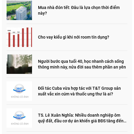
Mua nhà đón tết: Đâu là lựa chọn thời điểm
này?
Cho vay kiểu gì khi nới room tín dụng?
Người bước qua tuổi 40, học nhanh cách sống
thông minh này, nửa đời sau thêm phần an yên
Đối tác Cuba vừa hợp tác với T&T Group sản
xuất vắc xin cúm và thuốc ung thư là ai?
TS. Lê Xuân Nghĩa: Nhiều doanh nghiệp ôm
quỹ đất, đầu cơ dự án khiến giá BĐS tăng đến
"đau lòng"