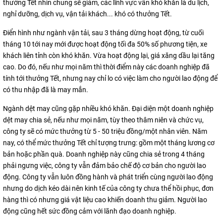
thưởng Tết nhìn chung sẽ giảm, các lĩnh vực vẫn khó khăn là du lịch,
nghỉ dưỡng, dịch vụ, vận tải khách... khó có thưởng Tết.
Điển hình như ngành vận tải, sau 3 tháng dừng hoạt động, từ cuối
tháng 10 tới nay mới được hoạt động tối đa 50% số phương tiện, xe
khách liên tỉnh còn khó khăn. Vừa hoạt động lại, giá xăng dầu lại tăng
cao. Do đó, nếu như mọi năm thì thời điểm này các doanh nghiệp đã
tính tới thưởng Tết, nhưng nay chỉ lo có việc làm cho người lao động để
có thu nhập đã là may mắn.
Ngành dệt may cũng gặp nhiều khó khăn. Đại diện một doanh nghiệp
dệt may chia sẻ, nếu như mọi năm, tùy theo thâm niên và chức vụ,
công ty sẽ có mức thưởng từ 5 - 50 triệu đồng/một nhân viên. Năm
nay, có thể mức thưởng Tết chỉ tượng trưng: gồm một tháng lương cơ
bản hoặc phần quà. Doanh nghiệp này cũng chia sẻ trong 4 tháng
phải ngưng việc, công ty vẫn đảm bảo chế độ cơ bản cho người lao
động. Công ty vẫn luôn đồng hành và phát triển cùng người lao động
nhưng do dịch kéo dài nên kinh tế của công ty chưa thể hồi phục, đơn
hàng thì có nhưng giá vật liệu cao khiến doanh thu giảm. Người lao
động cũng hết sức đồng cảm với lãnh đạo doanh nghiệp.