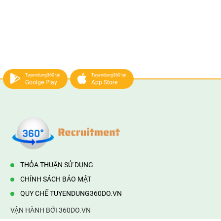
Tuyendung360 tại
Tuyendung360 tại
Goolge Play
App Store
THỎA THUẬN SỬ DỤNG
CHÍNH SÁCH BẢO MẬT
QUY CHẾ TUYENDUNG360DO.VN
VẬN HÀNH BỞI 360DO.VN