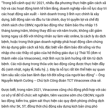
"Trong bối cảnh quý III/ 2021, nhiều địa phương thực hiện giãn cách xã
hội và các hoạt động kinh tế trầm lắng, doanh nghiệp vẫn nỗ lực duy trì
các hoạt động sản xuất – kinh doanh trong 3 lĩnh vực chính là xây
dựng, bất động sản và đầu tư tài chính, duy trì quyền lợi và chế độ
chính sách cho CBNV, người lao động như: Đảm bảo thu nhập 15
tháng lương/năm, không thay đổi so với năm trước, không cắt giảm
lương ngay cả đối với những nhân sự làm việc online, bị cách ly do dịch
bệnh, hoặc trong thời gian doanh nghiệp phải hoạt động cầm chừng
khi áp dụng giãn cách xã hội, đặc biệt vẫn đảm bảo đời sống và thu
nhập cho các thầy cô giáo của hệ thống giáo dục Lý Thái Tổ (đơn vị
thành viên của Vinaconex), một lĩnh vực bị ảnh hưởng rất lớn từ dịch
bệnh. Các nội dung trong thỏa ước lao động cũng được thực hiện đầy
đủ (sinh nhật, ngày lễ, hiếu hỷ..). Đây là nỗ lực rất lớn thể hiện sự quan
tâm sâu sắc của ban lãnh đạo tới đời sống của người lao động" – Ông
Nguyễn Mạnh Cường – Chủ tịch Công đoàn TCT Vinaconex chia sẻ.
Được biết, trong năm 2021, Vinaconex cũng chủ động phối hợp với các
cơ sở y tế để tổ chức xét nghiệm, tiêm vaccine sớm cho CBCNV, người
lao động; kiểm tra, giám sát thực hiện các quy định phòng chống dịch
bệnh như 5K, 5T; đồng thời chủ động xây dựng kịch bản ứng phó