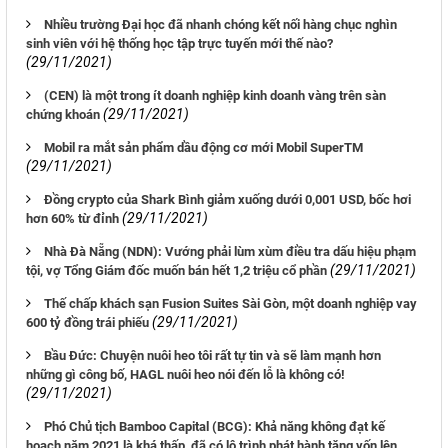
Nhiều trường Đại học đã nhanh chóng kết nối hàng chục nghìn
sinh viên với hệ thống học tập trực tuyến mới thế nào?
(29/11/2021)
(CEN) là một trong ít doanh nghiệp kinh doanh vàng trên sàn
(29/11/2021)
chứng khoán
Mobil ra mắt sản phẩm dầu động cơ mới Mobil SuperTM
(29/11/2021)
Đồng crypto của Shark Bình giảm xuống dưới 0,001 USD, bốc hơi
(29/11/2021)
hơn 60% từ đỉnh
Nhà Đà Nẵng (NDN): Vướng phải lùm xùm điều tra dấu hiệu phạm
(29/11/2021)
tội, vợ Tổng Giám đốc muốn bán hết 1,2 triệu cổ phần
Thế chấp khách sạn Fusion Suites Sài Gòn, một doanh nghiệp vay
(29/11/2021)
600 tỷ đồng trái phiếu
Bầu Đức: Chuyện nuôi heo tôi rất tự tin và sẽ làm mạnh hơn
những gì công bố, HAGL nuôi heo nói đến lỗ là không có!
(29/11/2021)
Phó Chủ tịch Bamboo Capital (BCG): Khả năng không đạt kế
hoạch năm 2021 là khá thấp, đã có lộ trình phát hành tăng vốn lên