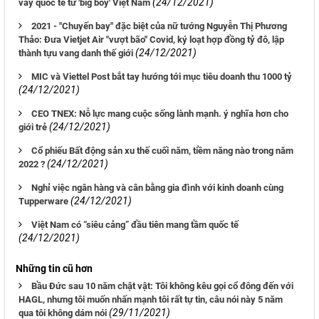
(24/12/2021)
vay quốc tế từ 'big boy' Việt Nam
2021 - "Chuyến bay" đặc biệt của nữ tướng Nguyễn Thị Phương
Thảo: Đưa Vietjet Air "vượt bão" Covid, ký loạt hợp đồng tỷ đô, lập
(24/12/2021)
thành tựu vang danh thế giới
MIC và Viettel Post bắt tay hướng tới mục tiêu doanh thu 1000 tỷ
(24/12/2021)
CEO TNEX: Nỗ lực mang cuộc sống lành mạnh. ý nghĩa hơn cho
(24/12/2021)
giới trẻ
Cổ phiếu Bất động sản xu thế cuối năm, tiềm năng nào trong năm
(24/12/2021)
2022 ?
Nghỉ việc ngân hàng và cân bằng gia đình với kinh doanh cùng
(24/12/2021)
Tupperware
Việt Nam có “siêu cảng” đầu tiên mang tầm quốc tế
(24/12/2021)
Những tin cũ hơn
Bầu Đức sau 10 năm chật vật: Tôi không kêu gọi cổ đông đến với
HAGL, nhưng tôi muốn nhấn mạnh tôi rất tự tin, câu nói này 5 năm
(29/11/2021)
qua tôi không dám nói