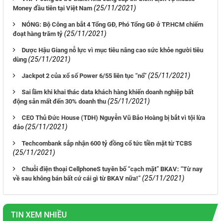
(25/11/2021)
Money đầu tiên tại Việt Nam
NÓNG: Bộ Công an bắt 4 Tổng GĐ, Phó Tổng GĐ ở TP.HCM chiếm
(25/11/2021)
đoạt hàng trăm tỷ
Dược Hậu Giang nỗ lực vì mục tiêu nâng cao sức khỏe người tiêu
(25/11/2021)
dùng
(25/11/2021)
Jackpot 2 của xổ số Power 6/55 liên tục “nổ”
Sai lầm khi khai thác data khách hàng khiến doanh nghiệp bất
(25/11/2021)
động sản mất đến 30% doanh thu
CEO Thủ Đức House (TDH) Nguyễn Vũ Bảo Hoàng bị bắt vì tội lừa
(25/11/2021)
đảo
Techcombank sắp nhận 600 tỷ đồng cổ tức tiền mặt từ TCBS
(25/11/2021)
Chuỗi điện thoại CellphoneS tuyên bố “cạch mặt” BKAV: “Từ nay
(25/11/2021)
về sau không bán bất cứ cái gì từ BKAV nữa!”
TIN XEM NHIỀU