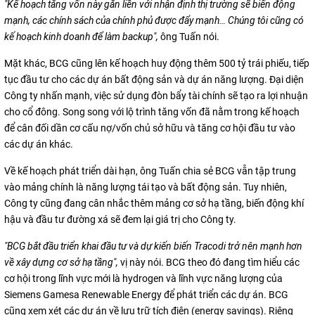
"Kế hoạch tăng vốn này gắn liền với nhận định thị trường sẽ biến động
mạnh, các chính sách của chính phủ được đẩy mạnh… Chúng tôi cũng có
kế hoạch kinh doanh để làm backup",
ông Tuấn nói.
Mặt khác, BCG cũng lên kế hoạch huy động thêm 500 tỷ trái phiếu, tiếp
tục đầu tư cho các dự án bất động sản và dự án năng lượng. Đại diện
Công ty nhấn mạnh, việc sử dụng đòn bẩy tài chính sẽ tạo ra lợi nhuận
cho cổ đông. Song song với lộ trình tăng vốn đã nằm trong kế hoạch
để cân đối dần cơ cấu nợ/vốn chủ sở hữu và tăng cơ hội đầu tư vào
các dự án khác.
Về kế hoạch phát triển dài hạn, ông Tuấn chia sẻ BCG vẫn tập trung
vào mảng chính là năng lượng tái tạo và bất động sản. Tuy nhiên,
Công ty cũng đang cân nhắc thêm mảng cơ sở hạ tầng, biến động khí
hậu và đầu tư đường xá sẽ đem lại giá trị cho Công ty.
"BCG bắt đầu triển khai đầu tư và dự kiến biến Tracodi trở nên mạnh hơn
về xây dựng cơ sở hạ tầng
",
vị này nói. BCG theo đó đang tìm hiểu các
cơ hội trong lĩnh vực mới là hydrogen và lĩnh vực năng lượng của
Siemens Gamesa Renewable Energy để phát triển các dự án. BCG
cũng xem xét các dự án về lưu trữ tích điện (energy savings). Riêng