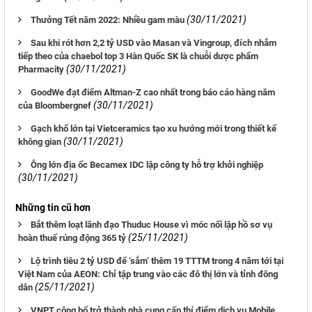
(30/11/2021)
Thưởng Tết năm 2022: Nhiều gam màu
Sau khi rót hơn 2,2 tỷ USD vào Masan và Vingroup, đích nhắm
tiếp theo của chaebol top 3 Hàn Quốc SK là chuỗi dược phẩm
(30/11/2021)
Pharmacity
GoodWe đạt điểm Altman-Z cao nhất trong báo cáo hàng năm
(30/11/2021)
của Bloombergnef
Gạch khổ lớn tại Vietceramics tạo xu hướng mới trong thiết kế
(30/11/2021)
không gian
Ông lớn địa ốc Becamex IDC lập công ty hỗ trợ khởi nghiệp
(30/11/2021)
Những tin cũ hơn
Bắt thêm loạt lãnh đạo Thuduc House vì móc nối lập hồ sơ vụ
(25/11/2021)
hoàn thuế rúng động 365 tỷ
Lộ trình tiêu 2 tỷ USD để ‘sắm’ thêm 19 TTTM trong 4 năm tới tại
Việt Nam của AEON: Chỉ tập trung vào các đô thị lớn và tỉnh đông
(25/11/2021)
dân
VNPT công bố trở thành nhà cung cấp thí điểm dịch vụ Mobile