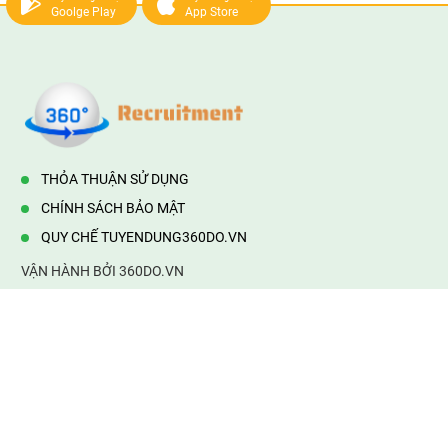
Goolge Play
App Store
THỎA THUẬN SỬ DỤNG
CHÍNH SÁCH BẢO MẬT
QUY CHẾ TUYENDUNG360DO.VN
VẬN HÀNH BỞI 360DO.VN
Địa chỉ:
232/42/16 Hương Lộ 80, Bình Hưng Hoà B,Bình Tân,
TP.HCM
Điện thoại:
0903177877
Email:
mail@web360do.vn
Website:
https://tuyendung360.vn