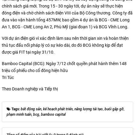
chính sách giá mới. Trong 15 - 30 ngày tới, dự án này sẽ thực hiện
đóng điện và chờ chính sách Điện VIII của Bộ Công thương. Công ty đã
đưa vào vận hành tổng 457MW, bao gồm 4 dự án là BCG - CME Long
An 1, BCG - CME Long An 2, Phù Mỹ (giai đoạn 1) và BCG Vĩnh Long.
Với dự án điện gió vì xác định làm sau nên thời gian xin và hoàn thiện
thủ tục đấu nối pháp lý có sự kéo dài, do đó BCG không kịp để đạt
được giá FIT tại ngày 31/10.
Bamboo Capital (BCG): Ngày 7/12 chốt quyền phát hành thêm 148
triệu cổ phiếu cho cổ đông hiện hữu
Tri Túc
Theo Doanh nghiệp và Tiếp thị
Tags:
bất động sản
,
kế hoạch phát triển
,
năng lượng tái tạo
,
buổi gặp gỡ
,
phạm minh tuấn
,
bcg
,
bamboo capital