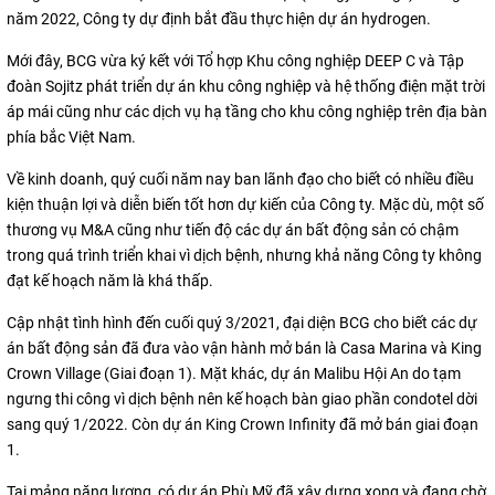
năm 2022, Công ty dự định bắt đầu thực hiện dự án hydrogen.
Mới đây, BCG vừa ký kết với Tổ hợp Khu công nghiệp DEEP C và Tập
đoàn Sojitz phát triển dự án khu công nghiệp và hệ thống điện mặt trời
áp mái cũng như các dịch vụ hạ tầng cho khu công nghiệp trên địa bàn
phía bắc Việt Nam.
Về kinh doanh, quý cuối năm nay ban lãnh đạo cho biết có nhiều điều
kiện thuận lợi và diễn biến tốt hơn dự kiến của Công ty. Mặc dù, một số
thương vụ M&A cũng như tiến độ các dự án bất động sản có chậm
trong quá trình triển khai vì dịch bệnh, nhưng khả năng Công ty không
đạt kế hoạch năm là khá thấp.
Cập nhật tình hình đến cuối quý 3/2021, đại diện BCG cho biết các dự
án bất động sản đã đưa vào vận hành mở bán là Casa Marina và King
Crown Village (Giai đoạn 1). Mặt khác, dự án Malibu Hội An do tạm
ngưng thi công vì dịch bệnh nên kế hoạch bàn giao phần condotel dời
sang quý 1/2022. Còn dự án King Crown Infinity đã mở bán giai đoạn
1.
Tại mảng năng lượng, có dự án Phù Mỹ đã xây dựng xong và đang chờ