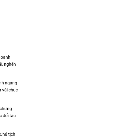
 doanh
ải, nghẽn
ánh ngang
ừ vài chục
n chứng
 đối tác
Chủ tịch