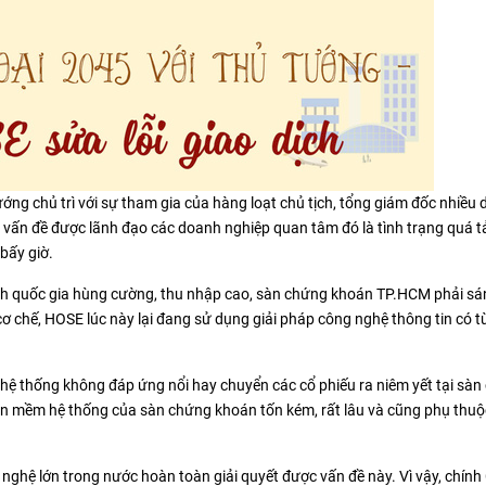
ướng chủ trì với sự tham gia của hàng loạt chủ tịch, tổng giám đốc nhiều
 vấn đề được lãnh đạo các doanh nghiệp quan tâm đó là tình trạng quá t
bấy giờ.
hành quốc gia hùng cường, thu nhập cao, sàn chứng khoán TP.HCM phải s
ơ chế, HOSE lúc này lại đang sử dụng giải pháp công nghệ thông tin có t
 hệ thống không đáp ứng nổi hay chuyển các cổ phiếu ra niêm yết tại sà
ần mềm hệ thống của sàn chứng khoán tốn kém, rất lâu và cũng phụ thuộc
nghệ lớn trong nước hoàn toàn giải quyết được vấn đề này. Vì vậy, chính 