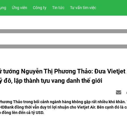
ụng
Ứng viên
Công ty
Tin tức
Tư vấn tìm việc
ữ tướng Nguyễn Thị Phương Thảo: Đưa Vietjet 
ỷ đô, lập thành tựu vang danh thế giới
Phương Thảo trong bối cảnh ngành hàng không gặp rất nhiều khó khăn.
HDBank đồng thời vẫn duy trì lợi nhuận cho Vietjet Air. Bên cạnh đó là 
p đồng lên đến cả tỷ USD.