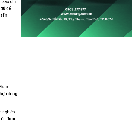
m sâu chỉ
 đủ để
 tấn
 Phạm
 hợp đồng
n nghiên
 tiên được