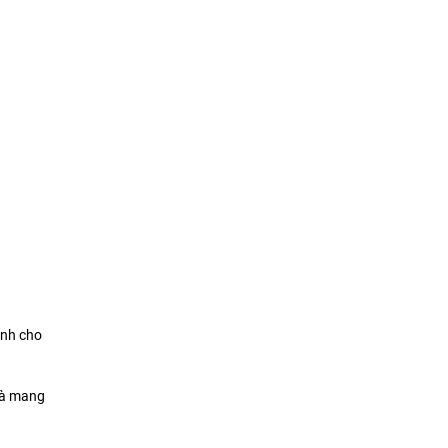
ành cho
quà mang