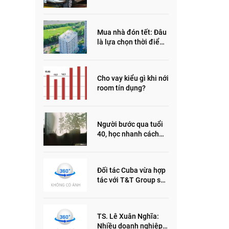
đầu năm 2022
Mua nhà đón tết: Đâu
là lựa chọn thời điểm
này?
Cho vay kiểu gì khi nới
room tín dụng?
Người bước qua tuổi
40, học nhanh cách
sống thông minh này,
nửa đời sau thêm
phần an yên
Đối tác Cuba vừa hợp
tác với T&T Group sản
xuất vắc xin cúm và
thuốc ung thư là ai?
TS. Lê Xuân Nghĩa:
Nhiều doanh nghiệp