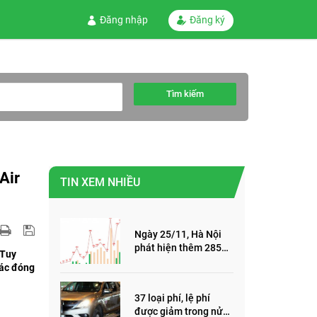
Đăng nhập
Đăng ký
Tìm kiếm
Air
TIN XEM NHIỀU
Ngày 25/11, Hà Nội
phát hiện thêm 285
 Tuy
ca mắc Covid-19,
các đóng
trong đó, 122 ca cộng
đồng
37 loại phí, lệ phí
được giảm trong nửa