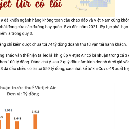
-19 đã khiến ngành hàng không toàn cầu chao đảo và Việt Nam cũng khôn
hải đóng cửa các đường bay quốc tế và đến năm 2021 tiếp tục phải hạn
iểm là trong quý 3.
, hãng chỉ kiếm được chưa tới 74 tỷ đồng doanh thu từ vận tải hành khách.
Thảo vẫn thể hiện tài lèo lái khi giúp Vietjet Air có lợi nhuận trong cả 3
ới hơn 100 tỷ đồng. Đáng chú ý, sau 2 quý đầu năm kinh doanh dưới giá vố
ý 3 đã đảo chiều có lãi tới 559 tỷ đồng, cao nhất kể từ khi Covid-19 xuất h