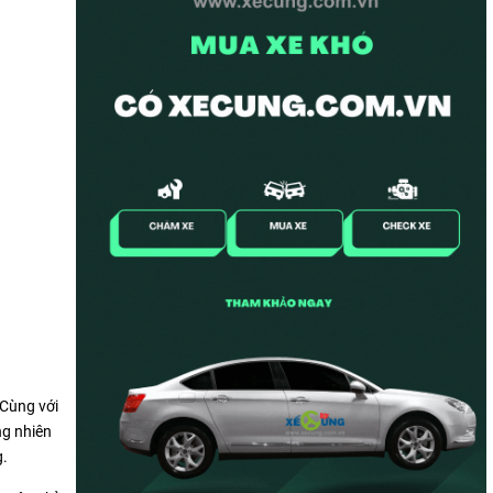
 Cùng với
ng nhiên
g.