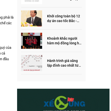
ôm quỹ đất, đầu cơ dự
án khiến giá BĐS tăng
đến "đau lòng"
Khởi công toàn bộ 12
g phải là
dự án cao tốc Bắc -
 chế các
Nam trong năm 2022
Khoảnh khắc người
hâm mộ đồng lòng hô
 quý của
vang “Thắng vàng”
ủng hộ SEA Games
n cả
iện đầu
Hành trình giá xăng
lập đỉnh cao nhất từ
trước đến nay