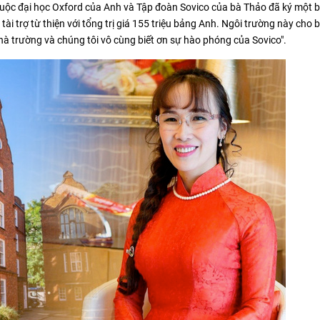
thuộc đại học Oxford của Anh và Tập đoàn Sovico của bà Thảo đã ký một 
 trợ từ thiện với tổng trị giá 155 triệu bảng Anh. Ngôi trường này cho bi
i nhà trường và chúng tôi vô cùng biết ơn sự hào phóng của Sovico".