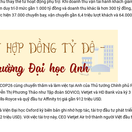
 thu thay thế từ hoạt động phụ trợ. Khi doanh thu vận tải hành khách giả
vẫn duy trì ở mức gần 1.000 tỷ đồng và doanh thu khác là hơn 300 tỷ đồng,
hực hiện 37.000 chuyến bay, vận chuyển gần 6,4 triệu lượt khách và 64.000
ị COP26 cùng chuyến thăm và làm việc tại Anh của Thủ tướng Chính phủ
uyễn Thị Phương Thảo như Tập đoàn SOVICO, Vietjet và HD Bank vừa ký 3
lls-Royce và quỹ đầu tư Affinity trị giá gần 912 triệu USD.
iện Đại học Oxford ký biên bản ghi nhớ hợp tác, tài trợ đầu tư phát triể
 triệu USD). Với việc tài trợ này, CEO Vietjet Air trở thành người Việt đầu