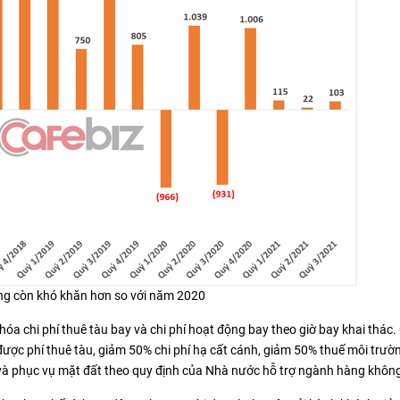
hông còn khó khăn hơn so với năm 2020
u hóa chi phí thuê tàu bay và chi phí hoạt động bay theo giờ bay khai thác.
ảm được phí thuê tàu, giảm 50% chi phí hạ cất cánh, giảm 50% thuế môi trườ
g và phục vụ mặt đất theo quy định của Nhà nước hỗ trợ ngành hàng khôn