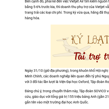
Bên cạnh đó, phải kể đến việc Vietjet Air tìm kiếm nguồn
bằng 5-6% trước kia, thì doanh thu phụ trợ của Vietjet 
trang trải các loại chi phí. Trong kỳ vừa qua, hãng đã t
hàng hóa.
Ngày 31/10 (giờ địa phương), trong khuôn khổ Hội ngh
Minh Chính, các doanh nghiệp liên quan đến tỷ phú Ng
với 3 đối tác lần lượt là Viện Đại học Oxford, Tập đoàn Ro
Đáng chú ý, trong chuyến thăm này, Tập đoàn SOVICO và V
cứu, giáo dục với tổng giá trị 155 triệu bảng Anh (gần 212
gắn tên vào một trường đại học Anh Quốc.