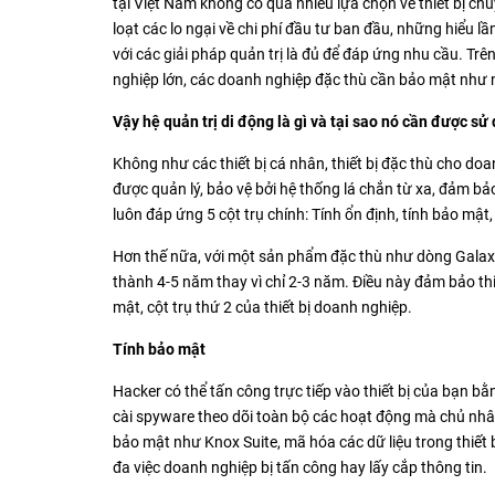
tại Việt Nam không có quá nhiều lựa chọn về thiết bị ch
loạt các lo ngại về chi phí đầu tư ban đầu, những hiểu l
với các giải pháp quản trị là đủ để đáp ứng nhu cầu. Trê
nghiệp lớn, các doanh nghiệp đặc thù cần bảo mật như
Vậy hệ quản trị di động là gì và tại sao nó cần được s
Không như các thiết bị cá nhân, thiết bị đặc thù cho doan
được quản lý, bảo vệ bởi hệ thống lá chắn từ xa, đảm b
luôn đáp ứng 5 cột trụ chính: Tính ổn định, tính bảo mật, 
Hơn thế nữa, với một sản phẩm đặc thù như dòng Galaxy
thành 4-5 năm thay vì chỉ 2-3 năm. Điều này đảm bảo thi
mật, cột trụ thứ 2 của thiết bị doanh nghiệp.
Tính bảo mật
Hacker có thể tấn công trực tiếp vào thiết bị của bạn bằ
cài spyware theo dõi toàn bộ các hoạt động mà chủ nhân 
bảo mật như Knox Suite, mã hóa các dữ liệu trong thiết
đa việc doanh nghiệp bị tấn công hay lấy cắp thông tin.