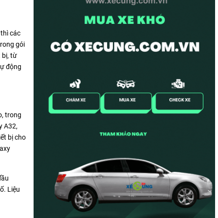
thì các
rong gói
bị, từ
 tự động
o, trong
y A32,
ết bị cho
laxy
đầu
ố. Liệu