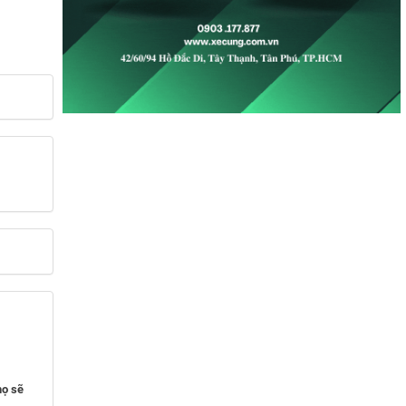
họ sẽ