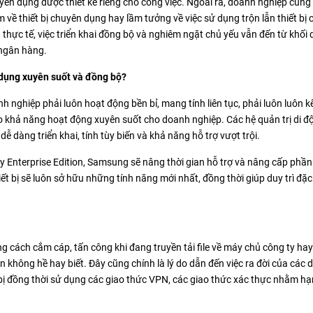
uyên dụng được thiết kế riêng cho công việc. Ngoài ra, doanh nghiệp cũng
ầm về thiết bị chuyên dụng hay lầm tưởng về việc sử dụng trộn lẫn thiết bị
n thực tế, việc triển khai đồng bộ và nghiêm ngặt chủ yếu vẫn đến từ khối
 ngân hàng.
ử dụng xuyên suốt và đồng bộ?
h nghiệp phải luôn hoạt động bền bỉ, mang tính liên tục, phải luôn luôn kế
ảo khả năng hoạt động xuyên suốt cho doanh nghiệp. Các hệ quản trị di đ
dễ dàng triển khai, tính tùy biến và khả năng hỗ trợ vượt trội.
 Enterprise Edition, Samsung sẽ nâng thời gian hỗ trợ và nâng cấp phầ
ết bị sẽ luôn sở hữu những tính năng mới nhất, đồng thời giúp duy trì đặc
ng cách cắm cáp, tấn công khi đang truyền tải file về máy chủ công ty ha
không hề hay biết. Đây cũng chính là lý do dẫn đến việc ra đời của các d
 bị đồng thời sử dụng các giao thức VPN, các giao thức xác thực nhằm hạn