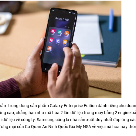
ị nằm trong dòng sản phẩm Galaxy Enterprise Edition dành riêng cho doa
g cao, chẳng hạn như mã hóa 2 lần dữ liệu trong máy bằng 2 engine b
ải dữ liệu về công ty. Samsung cũng là nhà sản xuất duy nhất đáp ứng cá
hương mại của Cơ Quan An Ninh Quốc Gia Mỹ NSA về việc mã hóa này thô