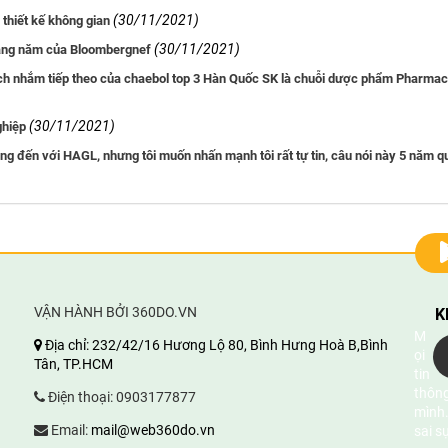
(30/11/2021)
thiết kế không gian
(30/11/2021)
hàng năm của Bloombergnef
ích nhắm tiếp theo của chaebol top 3 Hàn Quốc SK là chuỗi dược phẩm Pharmac
(30/11/2021)
ghiệp
g đến với HAGL, nhưng tôi muốn nhấn mạnh tôi rất tự tin, câu nói này 5 năm qu
VẬN HÀNH BỞI 360DO.VN
K
M
Địa chỉ:
232/42/16 Hương Lộ 80, Bình Hưng Hoà B,Bình
ọi
Tân, TP.HCM
tin
thông
Điện thoại:
0903177877
mình.
Email:
mail@web360do.vn
sai s