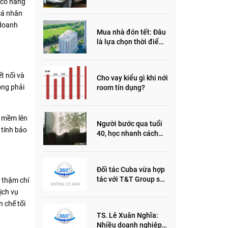
 có hàng
đầu năm 2022
 cá nhân
 doanh
Mua nhà đón tết: Đâu
là lựa chọn thời điểm
này?
t nối và
Cho vay kiểu gì khi nới
ộng phải
room tín dụng?
n mềm lên
Người bước qua tuổi
 tính bảo
40, học nhanh cách
sống thông minh này,
nửa đời sau thêm
phần an yên
Đối tác Cuba vừa hợp
tác với T&T Group sản
y thậm chí
xuất vắc xin cúm và
ịch vụ
thuốc ung thư là ai?
 chế tối
TS. Lê Xuân Nghĩa:
Nhiều doanh nghiệp