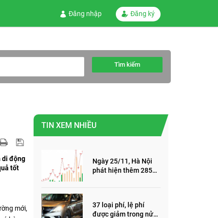
Đăng nhập
Đăng ký
Tìm kiếm
TIN XEM NHIỀU
 di động
Ngày 25/11, Hà Nội
uả tốt
phát hiện thêm 285
ca mắc Covid-19,
trong đó, 122 ca cộng
đồng
37 loại phí, lệ phí
ường mới,
được giảm trong nửa