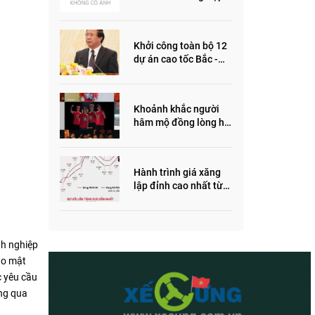
ôm quỹ đất, đầu cơ dự
án khiến giá BĐS tăng
đến "đau lòng"
Khởi công toàn bộ 12
dự án cao tốc Bắc -
Nam trong năm 2022
Khoảnh khắc người
hâm mộ đồng lòng hô
vang “Thắng vàng”
ủng hộ SEA Games
Hành trình giá xăng
lập đỉnh cao nhất từ
trước đến nay
nh nghiệp
ảo mật
c yêu cầu
ng qua