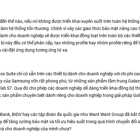
n thế nào, nếu nó không được triển khai xuyên suốt trên toàn hệ thống 
làm hệ thống tổn thương. Chính vì vậy các giao thức bảo mật nâng cao t
dành cho doanh nghiệp sẽ được triển khai đồng loạt trên toàn bộ các thiết 
 bị này đều có thể phân cấp, tạo những profile hay nhóm profile riêng để
 và cài đặt ứng dụng tương ứng từ xa.
 Suite chỉ có sẵn trên các thiết bị dành cho doanh nghiệp với chi phí ca
laxy của Samsung vốn rất phong phú, từ những sản phẩm tầm trung Galax
 S7. Qua đó cho phép các doanh nghiệp dễ dàng triển khai đồng bộ thi
các sản phẩm chuyên biệt dành riêng cho doanh nghiệp trong giải pháp Ga
PBank, BIDV hay các tập đoàn đa quốc gia như Want Want Group đã bắt 
để tăng cường bảo mật và tối ưu hiệu suất trong quá trình chuyển đổi s
 phá cho doanh nghiệp của mình chưa?