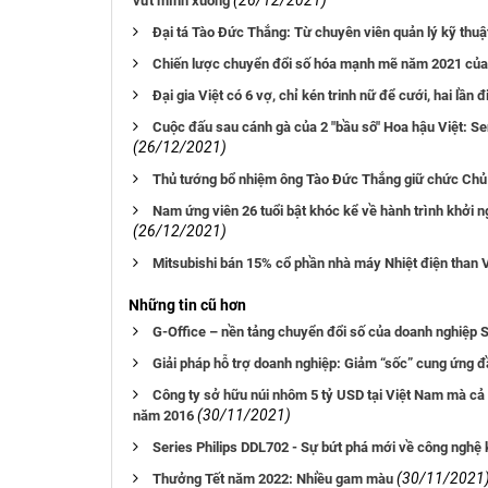
(26/12/2021)
vứt mình xuống
Đại tá Tào Đức Thắng: Từ chuyên viên quản lý kỹ thuật
Chiến lược chuyển đổi số hóa mạnh mẽ năm 2021 của
Đại gia Việt có 6 vợ, chỉ kén trinh nữ để cưới, hai lần đ
Cuộc đấu sau cánh gà của 2 "bầu sô" Hoa hậu Việt: S
(26/12/2021)
Thủ tướng bổ nhiệm ông Tào Đức Thắng giữ chức Chủ 
Nam ứng viên 26 tuổi bật khóc kể về hành trình khởi 
(26/12/2021)
Mitsubishi bán 15% cổ phần nhà máy Nhiệt điện than V
Những tin cũ hơn
G-Office – nền tảng chuyển đổi số của doanh nghiệp
Giải pháp hỗ trợ doanh nghiệp: Giảm “sốc” cung ứng 
Công ty sở hữu núi nhôm 5 tỷ USD tại Việt Nam mà cả t
(30/11/2021)
năm 2016
Series Philips DDL702 - Sự bứt phá mới về công nghệ
(30/11/2021
Thưởng Tết năm 2022: Nhiều gam màu