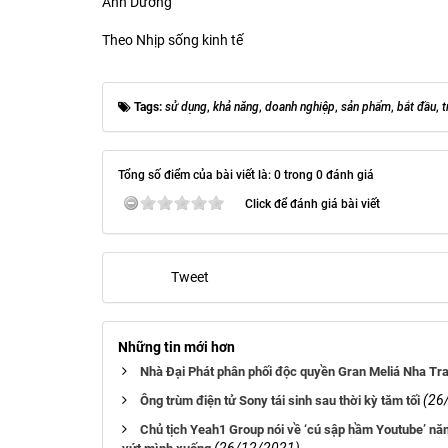
Ánh Dương
Theo Nhịp sống kinh tế
Tags:
sử dụng
,
khả năng
,
doanh nghiệp
,
sản phẩm
,
bắt đầu
,
t
Tổng số điểm của bài viết là: 0 trong 0 đánh giá
Click để đánh giá bài viết
Tweet
Những tin mới hơn
Nhà Đại Phát phân phối độc quyền Gran Meliá Nha T
(26
Ông trùm điện tử Sony tái sinh sau thời kỳ tăm tối
Chủ tịch Yeah1 Group nói về ‘cú sập hầm Youtube’ năm 