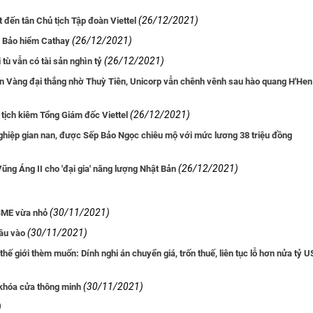
(26/12/2021)
 đến tân Chủ tịch Tập đoàn Viettel
(26/12/2021)
 Bảo hiểm Cathay
(26/12/2021)
i tù vẫn có tài sản nghìn tỷ
en Vàng đại thắng nhờ Thuỳ Tiên, Unicorp vẫn chênh vênh sau hào quang H'Hen
(26/12/2021)
tịch kiêm Tổng Giám đốc Viettel
nghiệp gian nan, được Sếp Bảo Ngọc chiêu mộ với mức lương 38 triệu đồng
(26/12/2021)
ũng Áng II cho 'đại gia' năng lượng Nhật Bản
(30/11/2021)
 SME vừa nhỏ
(30/11/2021)
đầu vào
hế giới thèm muốn: Dính nghi án chuyển giá, trốn thuế, liên tục lỗ hơn nửa tỷ U
(30/11/2021)
 khóa cửa thông minh
)