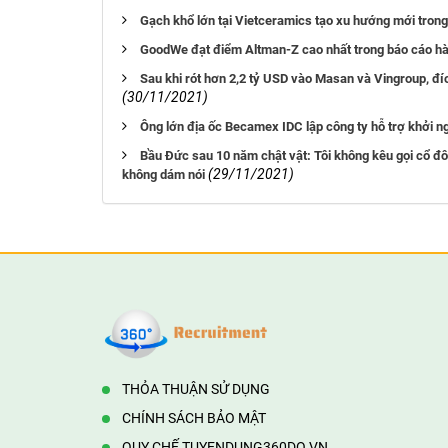
Gạch khổ lớn tại Vietceramics tạo xu hướng mới trong 
GoodWe đạt điểm Altman-Z cao nhất trong báo cáo 
Sau khi rót hơn 2,2 tỷ USD vào Masan và Vingroup, đ
(30/11/2021)
Ông lớn địa ốc Becamex IDC lập công ty hỗ trợ khởi n
Bầu Đức sau 10 năm chật vật: Tôi không kêu gọi cổ đôn
(29/11/2021)
không dám nói
THỎA THUẬN SỬ DỤNG
CHÍNH SÁCH BẢO MẬT
QUY CHẾ TUYENDUNG360DO.VN