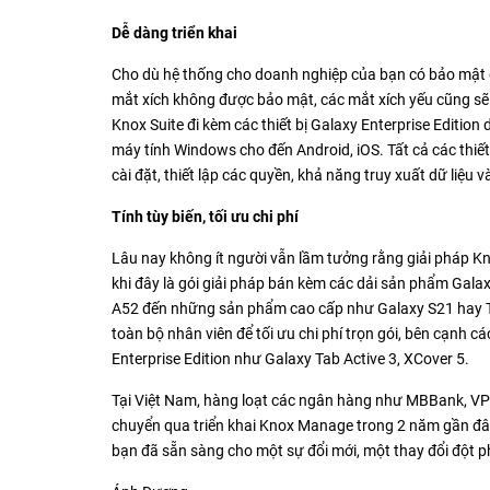
Dễ dàng triển khai
Cho dù hệ thống cho doanh nghiệp của bạn có bảo mật đế
mắt xích không được bảo mật, các mắt xích yếu cũng sẽ 
Knox Suite đi kèm các thiết bị Galaxy Enterprise Edition 
máy tính Windows cho đến Android, iOS. Tất cả các thiết
cài đặt, thiết lập các quyền, khả năng truy xuất dữ liệu
Tính tùy biến, tối ưu chi phí
Lâu nay không ít người vẫn lầm tưởng rằng giải pháp Knox
khi đây là gói giải pháp bán kèm các dải sản phẩm Ga
A52 đến những sản phẩm cao cấp như Galaxy S21 hay Tab
toàn bộ nhân viên để tối ưu chi phí trọn gói, bên cạnh 
Enterprise Edition như Galaxy Tab Active 3, XCover 5.
Tại Việt Nam, hàng loạt các ngân hàng như MBBank, V
chuyển qua triển khai Knox Manage trong 2 năm gần đây 
bạn đã sẵn sàng cho một sự đổi mới, một thay đổi đột