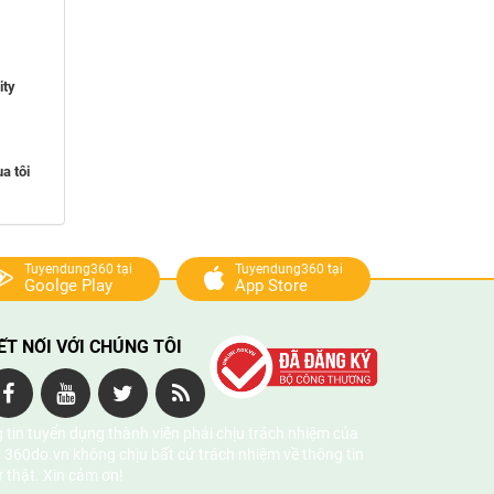
ity
a tôi
Tuyendung360 tại
Tuyendung360 tại
Goolge Play
App Store
ẾT NỐI VỚI CHÚNG TÔI
 tin tuyển dụng thành viên phải chịu trách nhiệm của
 360do.vn không chịu bất cứ trách nhiệm về thông tin
ự thật. Xin cảm ơn!