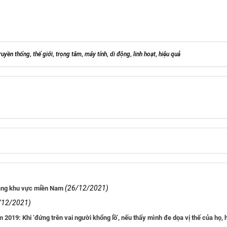
ruyền thống
,
thế giới
,
trọng tâm
,
máy tính
,
di động
,
linh hoạt
,
hiệu quả
(26/12/2021)
rang khu vực miền Nam
/12/2021)
2019: Khi ‘đứng trên vai người khổng lồ’, nếu thấy mình đe dọa vị thế của họ, 