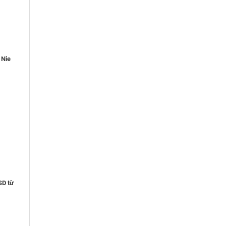
 Nie
SD từ