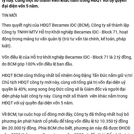
ty này. Cùng một số thành viên khác nằm trong HĐQT với uỷ quyền
đại diện vốn 5 năm.
TIN MỚI
Theo quyết nghị của HĐQT Becamex IDC (BCM), Công ty sẽ thành lập
Công ty TNHH MTV Hỗ trợ Khởi nghiệp Becamex IDC - Block 71, hoạt
động trong mảng tư vấn quản lý (trừ tư vấn tài chính, kế toán, pháp
luật).
Vốn điều lệ của Hỗ trợ khởi nghiệp Becamex IDC - Block 71 là 2 tỷ đồng,
do BCM góp 100% vốn điều lệ ban đầu.
HĐQT BCM cũng thống nhất bổ nhiệm ông Đặng Tấn Đức nắm giữ vị trí
Chủ tịch HĐQT công ty mới này, cùng với tổng giá trị vốn đại diện uỷ
quyền là 40%; song song ông Đức cũng sẽ là Giám đốc và người đại
diện pháp luật công ty này. Cùng một số thành viên khác nằm trong
HĐQT với uỷ quyền đại diện vốn 5 năm.
Về BCM, tại cuộc họp cổ đông mới đây, Công ty đã thống nhất huỷ bỏ
phương án phát hành cổ phiếu để tăng vốn điều lệ từ 10.350 tỷ đồng
lên 20.000 tỷ đồng. Phía BCM cho biết, phương án này đã được ĐHCĐ