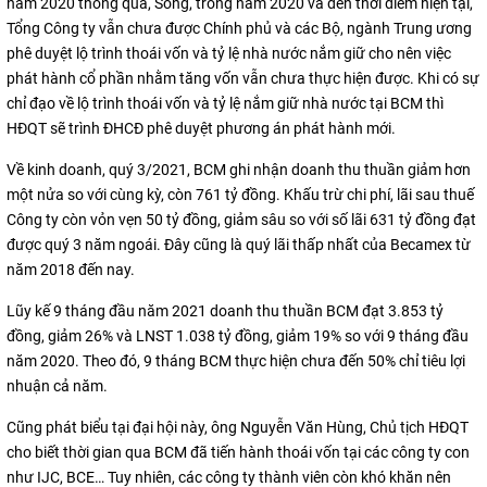
năm 2020 thông qua, Song, trong năm 2020 và đến thời điểm hiện tại,
Tổng Công ty vẫn chưa được Chính phủ và các Bộ, ngành Trung ương
phê duyệt lộ trình thoái vốn và tỷ lệ nhà nước nắm giữ cho nên việc
phát hành cổ phần nhằm tăng vốn vẫn chưa thực hiện được. Khi có sự
chỉ đạo về lộ trình thoái vốn và tỷ lệ nắm giữ nhà nước tại BCM thì
HĐQT sẽ trình ĐHCĐ phê duyệt phương án phát hành mới.
Về kinh doanh, quý 3/2021, BCM ghi nhận doanh thu thuần giảm hơn
một nửa so với cùng kỳ, còn 761 tỷ đồng. Khấu trừ chi phí, lãi sau thuế
Công ty còn vỏn vẹn 50 tỷ đồng, giảm sâu so với số lãi 631 tỷ đồng đạt
được quý 3 năm ngoái. Đây cũng là quý lãi thấp nhất của Becamex từ
năm 2018 đến nay.
Lũy kế 9 tháng đầu năm 2021 doanh thu thuần BCM đạt 3.853 tỷ
đồng, giảm 26% và LNST 1.038 tỷ đồng, giảm 19% so với 9 tháng đầu
năm 2020. Theo đó, 9 tháng BCM thực hiện chưa đến 50% chỉ tiêu lợi
nhuận cả năm.
Cũng phát biểu tại đại hội này, ông Nguyễn Văn Hùng, Chủ tịch HĐQT
cho biết thời gian qua BCM đã tiến hành thoái vốn tại các công ty con
như IJC, BCE… Tuy nhiên, các công ty thành viên còn khó khăn nên