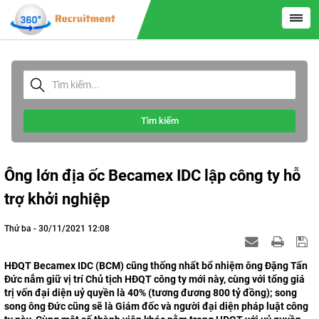
Tìm kiếm
Ông lớn địa ốc Becamex IDC lập công ty hỗ
trợ khởi nghiệp
Thứ ba - 30/11/2021 12:08
HĐQT Becamex IDC (BCM) cũng thống nhất bổ nhiệm ông Đặng Tấn
Đức nắm giữ vị trí Chủ tịch HĐQT công ty mới này, cùng với tổng giá
trị vốn đại diện uỷ quyền là 40% (tương đương 800 tỷ đồng); song
song ông Đức cũng sẽ là Giám đốc và người đại diện pháp luật công