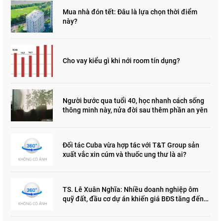
Mua nhà đón tết: Đâu là lựa chọn thời điểm
này?
Cho vay kiểu gì khi nới room tín dụng?
Người bước qua tuổi 40, học nhanh cách sống
thông minh này, nửa đời sau thêm phần an yên
Đối tác Cuba vừa hợp tác với T&T Group sản
xuất vắc xin cúm và thuốc ung thư là ai?
TS. Lê Xuân Nghĩa: Nhiều doanh nghiệp ôm
quỹ đất, đầu cơ dự án khiến giá BĐS tăng đến
"đau lòng"