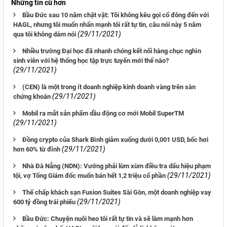
Những tin cũ hơn
Bầu Đức sau 10 năm chật vật: Tôi không kêu gọi cổ đông đến với
HAGL, nhưng tôi muốn nhấn mạnh tôi rất tự tin, câu nói này 5 năm
(29/11/2021)
qua tôi không dám nói
Nhiều trường Đại học đã nhanh chóng kết nối hàng chục nghìn
sinh viên với hệ thống học tập trực tuyến mới thế nào?
(29/11/2021)
(CEN) là một trong ít doanh nghiệp kinh doanh vàng trên sàn
(29/11/2021)
chứng khoán
Mobil ra mắt sản phẩm dầu động cơ mới Mobil SuperTM
(29/11/2021)
Đồng crypto của Shark Bình giảm xuống dưới 0,001 USD, bốc hơi
(29/11/2021)
hơn 60% từ đỉnh
Nhà Đà Nẵng (NDN): Vướng phải lùm xùm điều tra dấu hiệu phạm
(29/11/2021)
tội, vợ Tổng Giám đốc muốn bán hết 1,2 triệu cổ phần
Thế chấp khách sạn Fusion Suites Sài Gòn, một doanh nghiệp vay
(29/11/2021)
600 tỷ đồng trái phiếu
Bầu Đức: Chuyện nuôi heo tôi rất tự tin và sẽ làm mạnh hơn