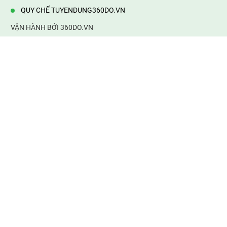
QUY CHẾ TUYENDUNG360DO.VN
VẬN HÀNH BỞI 360DO.VN
Địa chỉ:
232/42/16 Hương Lộ 80, Bình Hưng Hoà B,Bình Tân,
TP.HCM
Điện thoại:
0903177877
Email:
mail@web360do.vn
Website:
https://tuyendung360.vn
KẾT NỐI VỚI CHÚNG TÔI
Mọi tin thông tin tuyển dụng
thành viên phải chịu trách nhiệm của mình. 360do.vn không chịu
bất cứ trách nhiệm về thông tin sai sự thật. Xin cảm ơn!