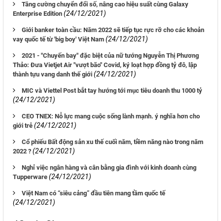
Tăng cường chuyển đổi số, nâng cao hiệu suất cùng Galaxy
(24/12/2021)
Enterprise Edition
Giới banker toàn cầu: Năm 2022 sẽ tiếp tục rực rỡ cho các khoản
(24/12/2021)
vay quốc tế từ 'big boy' Việt Nam
2021 - "Chuyến bay" đặc biệt của nữ tướng Nguyễn Thị Phương
Thảo: Đưa Vietjet Air "vượt bão" Covid, ký loạt hợp đồng tỷ đô, lập
(24/12/2021)
thành tựu vang danh thế giới
MIC và Viettel Post bắt tay hướng tới mục tiêu doanh thu 1000 tỷ
(24/12/2021)
CEO TNEX: Nỗ lực mang cuộc sống lành mạnh. ý nghĩa hơn cho
(24/12/2021)
giới trẻ
Cổ phiếu Bất động sản xu thế cuối năm, tiềm năng nào trong năm
(24/12/2021)
2022 ?
Nghỉ việc ngân hàng và cân bằng gia đình với kinh doanh cùng
(24/12/2021)
Tupperware
Việt Nam có “siêu cảng” đầu tiên mang tầm quốc tế
(24/12/2021)