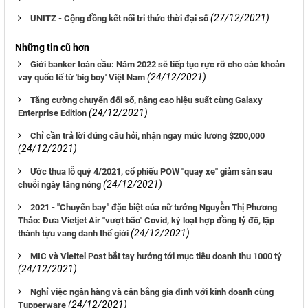
(27/12/2021)
UNITZ - Cộng đồng kết nối tri thức thời đại số
Những tin cũ hơn
Giới banker toàn cầu: Năm 2022 sẽ tiếp tục rực rỡ cho các khoản
(24/12/2021)
vay quốc tế từ 'big boy' Việt Nam
Tăng cường chuyển đổi số, nâng cao hiệu suất cùng Galaxy
(24/12/2021)
Enterprise Edition
Chỉ cần trả lời đúng câu hỏi, nhận ngay mức lương $200,000
(24/12/2021)
Ước thua lỗ quý 4/2021, cổ phiếu POW "quay xe" giảm sàn sau
(24/12/2021)
chuỗi ngày tăng nóng
2021 - "Chuyến bay" đặc biệt của nữ tướng Nguyễn Thị Phương
Thảo: Đưa Vietjet Air "vượt bão" Covid, ký loạt hợp đồng tỷ đô, lập
(24/12/2021)
thành tựu vang danh thế giới
MIC và Viettel Post bắt tay hướng tới mục tiêu doanh thu 1000 tỷ
(24/12/2021)
Nghỉ việc ngân hàng và cân bằng gia đình với kinh doanh cùng
(24/12/2021)
Tupperware