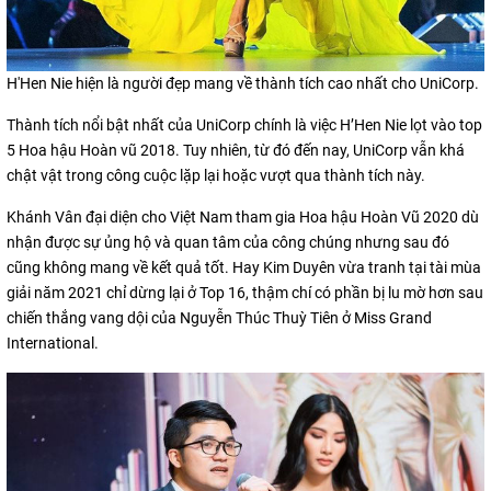
H'Hen Nie hiện là người đẹp mang về thành tích cao nhất cho UniCorp.
Thành tích nổi bật nhất của UniCorp chính là việc H’Hen Nie lọt vào top
5 Hoa hậu Hoàn vũ 2018. Tuy nhiên, từ đó đến nay, UniCorp vẫn khá
chật vật trong công cuộc lặp lại hoặc vượt qua thành tích này.
Khánh Vân đại diện cho Việt Nam tham gia Hoa hậu Hoàn Vũ 2020 dù
nhận được sự ủng hộ và quan tâm của công chúng nhưng sau đó
cũng không mang về kết quả tốt. Hay Kim Duyên vừa tranh tại tài mùa
giải năm 2021 chỉ dừng lại ở Top 16, thậm chí có phần bị lu mờ hơn sau
chiến thắng vang dội của Nguyễn Thúc Thuỳ Tiên ở Miss Grand
International.