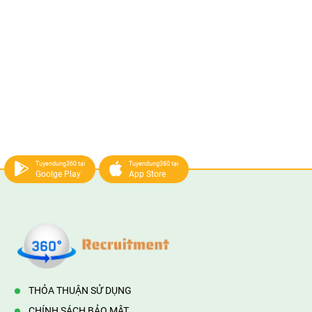
Tuyendung360 tại
Tuyendung360 tại
Goolge Play
App Store
THỎA THUẬN SỬ DỤNG
CHÍNH SÁCH BẢO MẬT