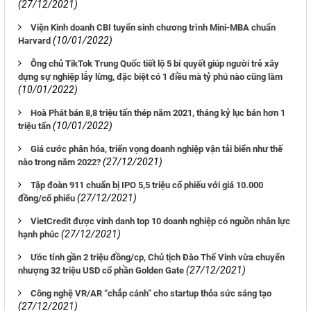
(27/12/2021)
Viện Kinh doanh CBI tuyển sinh chương trình Mini-MBA chuẩn
(10/01/2022)
Harvard
Ông chủ TikTok Trung Quốc tiết lộ 5 bí quyết giúp người trẻ xây
dựng sự nghiệp lẫy lừng, đặc biệt có 1 điều mà tỷ phú nào cũng làm
(10/01/2022)
Hoà Phát bán 8,8 triệu tấn thép năm 2021, tháng kỷ lục bán hơn 1
(10/01/2022)
triệu tấn
Giá cước phân hóa, triển vọng doanh nghiệp vận tải biển như thế
(27/12/2021)
nào trong năm 2022?
Tập đoàn 911 chuẩn bị IPO 5,5 triệu cổ phiếu với giá 10.000
(27/12/2021)
đồng/cổ phiếu
VietCredit được vinh danh top 10 doanh nghiệp có nguồn nhân lực
(27/12/2021)
hạnh phúc
Ước tính gần 2 triệu đồng/cp, Chủ tịch Đào Thế Vinh vừa chuyển
(27/12/2021)
nhượng 32 triệu USD cổ phần Golden Gate
Công nghệ VR/AR “chắp cánh” cho startup thỏa sức sáng tạo
(27/12/2021)