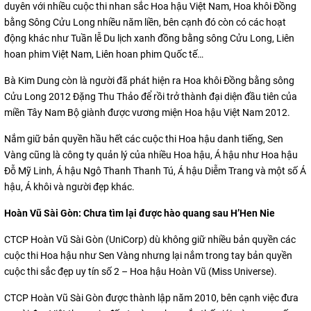
duyên với nhiều cuộc thi nhan sắc Hoa hậu Việt Nam, Hoa khôi Ðồng
bằng Sông Cửu Long nhiều năm liền, bên cạnh đó còn có các hoạt
động khác như Tuần lễ Du lịch xanh đồng bằng sông Cửu Long, Liên
hoan phim Việt Nam, Liên hoan phim Quốc tế…
Bà Kim Dung còn là người đã phát hiện ra Hoa khôi Đồng bằng sông
Cửu Long 2012 Đặng Thu Thảo để rồi trở thành đại diện đầu tiên của
miền Tây Nam Bộ giành được vương miện Hoa hậu Việt Nam 2012.
Nắm giữ bản quyền hầu hết các cuộc thi Hoa hậu danh tiếng, Sen
Vàng cũng là công ty quản lý của nhiều Hoa hậu, Á hậu như Hoa hậu
Đỗ Mỹ Linh, Á hậu Ngô Thanh Thanh Tú, Á hậu Diễm Trang và một số Á
hậu, Á khôi và người đẹp khác.
Hoàn Vũ Sài Gòn: Chưa tìm lại được hào quang sau H’Hen Nie
CTCP Hoàn Vũ Sài Gòn (UniCorp) dù không giữ nhiều bản quyền các
cuộc thi Hoa hậu như Sen Vàng nhưng lại nắm trong tay bản quyền
cuộc thi sắc đẹp uy tín số 2 – Hoa hậu Hoàn Vũ (Miss Universe).
CTCP Hoàn Vũ Sài Gòn được thành lập năm 2010, bên cạnh việc đưa