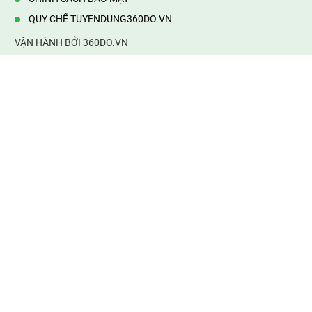
QUY CHẾ TUYENDUNG360DO.VN
VẬN HÀNH BỞI 360DO.VN
Địa chỉ:
232/42/16 Hương Lộ 80, Bình Hưng Hoà B,Bình Tân,
TP.HCM
Điện thoại:
0903177877
Email:
mail@web360do.vn
Website:
https://tuyendung360.vn
KẾT NỐI VỚI CHÚNG TÔI
Mọi tin thông tin tuyển dụng
thành viên phải chịu trách nhiệm của mình. 360do.vn không chịu