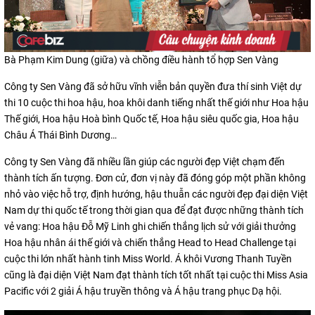
Bà Phạm Kim Dung (giữa) và chồng điều hành tổ hợp Sen Vàng
Công ty Sen Vàng đã sở hữu vĩnh viễn bản quyền đưa thí sinh Việt dự
thi 10 cuộc thi hoa hậu, hoa khôi danh tiếng nhất thế giới như Hoa hậu
Thế giới, Hoa hậu Hoà bình Quốc tế, Hoa hậu siêu quốc gia, Hoa hậu
Châu Á Thái Bình Dương…
Công ty Sen Vàng đã nhiều lần giúp các người đẹp Việt chạm đến
thành tích ấn tượng. Đơn cử, đơn vị này đã đóng góp một phần không
nhỏ vào việc hỗ trợ, định hướng, hậu thuẫn các người đẹp đại diện Việt
Nam dự thi quốc tế trong thời gian qua để đạt được những thành tích
vẻ vang: Hoa hậu Đỗ Mỹ Linh ghi chiến thắng lịch sử với giải thưởng
Hoa hậu nhân ái thế giới và chiến thắng Head to Head Challenge tại
cuộc thi lớn nhất hành tinh Miss World. Á khôi Vương Thanh Tuyền
cũng là đại diện Việt Nam đạt thành tích tốt nhất tại cuộc thi Miss Asia
Pacific với 2 giải Á hậu truyền thông và Á hậu trang phục Dạ hội.