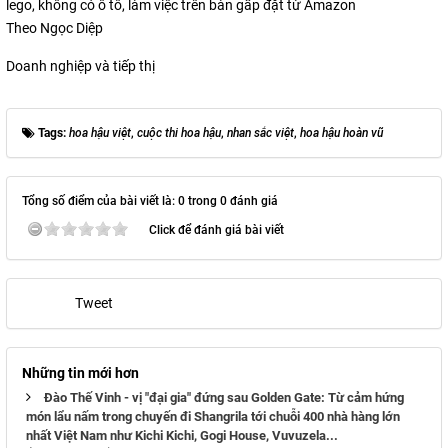
lego, không có ô tô, làm việc trên bàn gấp đặt từ Amazon
Theo Ngọc Diệp
Doanh nghiệp và tiếp thị
Tags:
hoa hậu việt
,
cuộc thi hoa hậu
,
nhan sắc việt
,
hoa hậu hoàn vũ
Tổng số điểm của bài viết là: 0 trong 0 đánh giá
Click để đánh giá bài viết
Tweet
Những tin mới hơn
Đào Thế Vinh - vị "đại gia" đứng sau Golden Gate: Từ cảm hứng
món lẩu nấm trong chuyến đi Shangrila tới chuỗi 400 nhà hàng lớn
nhất Việt Nam như Kichi Kichi, Gogi House, Vuvuzela...