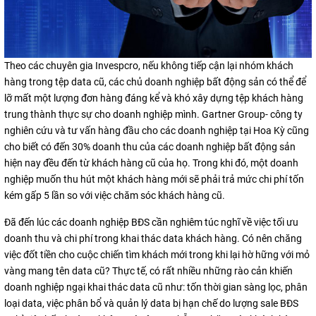
Theo các chuyên gia Invespcro, nếu không tiếp cận lại nhóm khách
hàng trong tệp data cũ, các chủ doanh nghiệp bất động sản có thể để
lỡ mất một lượng đơn hàng đáng kể và khó xây dựng tệp khách hàng
trung thành thực sự cho doanh nghiệp mình. Gartner Group- công ty
nghiên cứu và tư vấn hàng đầu cho các doanh nghiệp tại Hoa Kỳ cũng
cho biết có đến 30% doanh thu của các doanh nghiệp bất động sản
hiện nay đều đến từ khách hàng cũ của họ. Trong khi đó, một doanh
nghiệp muốn thu hút một khách hàng mới sẽ phải trả mức chi phí tốn
kém gấp 5 lần so với việc chăm sóc khách hàng cũ.
Đã đến lúc các doanh nghiệp BĐS cần nghiêm túc nghĩ về việc tối ưu
doanh thu và chi phí trong khai thác data khách hàng. Có nên chăng
việc đốt tiền cho cuộc chiến tìm khách mới trong khi lại hờ hững với mỏ
vàng mang tên data cũ? Thực tế, có rất nhiều những rào cản khiến
doanh nghiệp ngại khai thác data cũ như: tốn thời gian sàng lọc, phân
loại data, việc phân bổ và quản lý data bị hạn chế do lượng sale BĐS