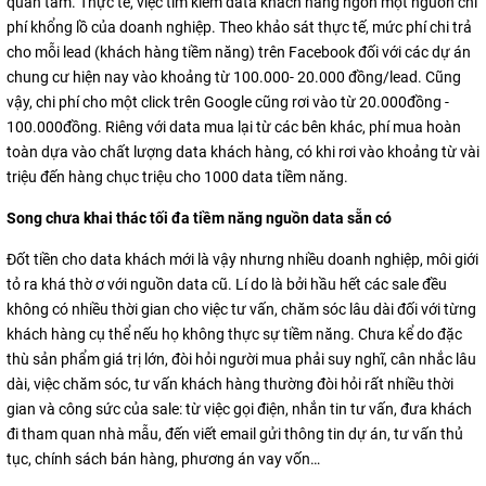
quan tâm. Thực tế, việc tìm kiếm data khách hàng ngốn một nguồn chi
phí khổng lồ của doanh nghiệp. Theo khảo sát thực tế, mức phí chi trả
cho mỗi lead (khách hàng tiềm năng) trên Facebook đối với các dự án
chung cư hiện nay vào khoảng từ 100.000- 20.000 đồng/lead. Cũng
vậy, chi phí cho một click trên Google cũng rơi vào từ 20.000đồng -
100.000đồng. Riêng với data mua lại từ các bên khác, phí mua hoàn
toàn dựa vào chất lượng data khách hàng, có khi rơi vào khoảng từ vài
triệu đến hàng chục triệu cho 1000 data tiềm năng.
Song chưa khai thác tối đa tiềm năng nguồn data sẵn có
Đốt tiền cho data khách mới là vậy nhưng nhiều doanh nghiệp, môi giới
tỏ ra khá thờ ơ với nguồn data cũ. Lí do là bởi hầu hết các sale đều
không có nhiều thời gian cho việc tư vấn, chăm sóc lâu dài đối với từng
khách hàng cụ thể nếu họ không thực sự tiềm năng. Chưa kể do đặc
thù sản phẩm giá trị lớn, đòi hỏi người mua phải suy nghĩ, cân nhắc lâu
dài, việc chăm sóc, tư vấn khách hàng thường đòi hỏi rất nhiều thời
gian và công sức của sale: từ việc gọi điện, nhắn tin tư vấn, đưa khách
đi tham quan nhà mẫu, đến viết email gửi thông tin dự án, tư vấn thủ
tục, chính sách bán hàng, phương án vay vốn…