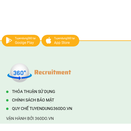
Tuyendung360 tại
Tuyendung360 tại
Goolge Play
App Store
THỎA THUẬN SỬ DỤNG
CHÍNH SÁCH BẢO MẬT
QUY CHẾ TUYENDUNG360DO.VN
VẬN HÀNH BỞI 360DO.VN
Địa chỉ:
232/42/16 Hương Lộ 80, Bình Hưng Hoà B,Bình Tân,