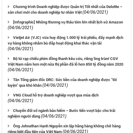
Chương trình Doanh nghiệp được Quản trị Tốt nhất của Deloitte –
(04/06/2021)
sân chơi mới cho doanh nghiệp tư nhân Việt
[Infographic] Những thương vụ thâu tóm lớn nhất lịch sử Amazon
(04/06/2021)
Vietjet Air (VJC) vừa huy động 1.000 tỷ trái phiếu, đẩy mạnh dịch
vụ hàng không nhằm bù đắp hoạt động khai thác vận tải
(04/06/2021)
Bộ tứ rạp chiếu phim đồng thanh kêu cứu, riêng 'ông trùm' CGV
Việt Nam nắm hơn một nửa thị phần đã lỗ hơn 850 tỷ đồng năm 2020
(04/06/2021)
Tân Tổng giám đốc DRC: Sức bền của doanh nghiệp được “tôi
(04/06/2021)
luyện” qua khó khăn
VNG Cloud hỗ trợ doanh nghiệp vượt qua mùa dịch
(04/06/2021)
Chuyển đổi số ngành bảo hiểm – Bước tiến vượt bậc cho trải
(04/06/2021)
nghiệm người dùng
Ông Johnathan Hạnh Nguyễn xin lập hãng hàng không chở hàng
(04/06/2021)
riêng biệt đầu tiên của Việt Nam