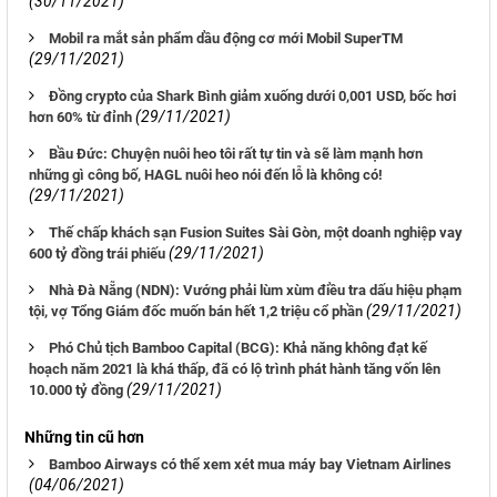
(30/11/2021)
Mobil ra mắt sản phẩm dầu động cơ mới Mobil SuperTM
(29/11/2021)
Đồng crypto của Shark Bình giảm xuống dưới 0,001 USD, bốc hơi
(29/11/2021)
hơn 60% từ đỉnh
Bầu Đức: Chuyện nuôi heo tôi rất tự tin và sẽ làm mạnh hơn
những gì công bố, HAGL nuôi heo nói đến lỗ là không có!
(29/11/2021)
Thế chấp khách sạn Fusion Suites Sài Gòn, một doanh nghiệp vay
(29/11/2021)
600 tỷ đồng trái phiếu
Nhà Đà Nẵng (NDN): Vướng phải lùm xùm điều tra dấu hiệu phạm
(29/11/2021)
tội, vợ Tổng Giám đốc muốn bán hết 1,2 triệu cổ phần
Phó Chủ tịch Bamboo Capital (BCG): Khả năng không đạt kế
hoạch năm 2021 là khá thấp, đã có lộ trình phát hành tăng vốn lên
(29/11/2021)
10.000 tỷ đồng
Những tin cũ hơn
Bamboo Airways có thể xem xét mua máy bay Vietnam Airlines
(04/06/2021)