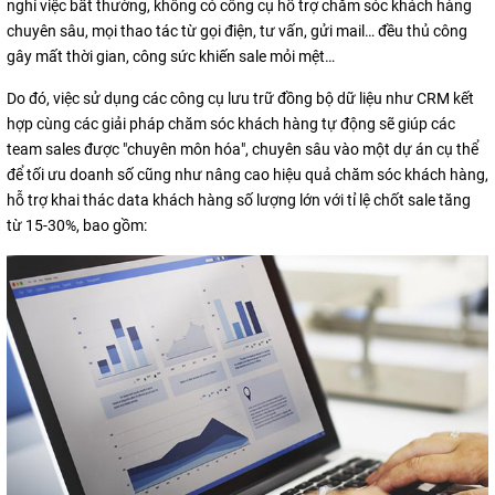
nghỉ việc bất thường, không có công cụ hỗ trợ chăm sóc khách hàng
chuyên sâu, mọi thao tác từ gọi điện, tư vấn, gửi mail… đều thủ công
gây mất thời gian, công sức khiến sale mỏi mệt…
Do đó, việc sử dụng các công cụ lưu trữ đồng bộ dữ liệu như CRM kết
hợp cùng các giải pháp chăm sóc khách hàng tự động sẽ giúp các
team sales được "chuyên môn hóa", chuyên sâu vào một dự án cụ thể
để tối ưu doanh số cũng như nâng cao hiệu quả chăm sóc khách hàng,
hỗ trợ khai thác data khách hàng số lượng lớn với tỉ lệ chốt sale tăng
từ 15-30%, bao gồm: