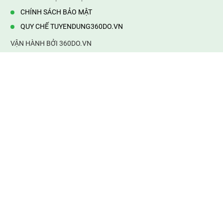
CHÍNH SÁCH BẢO MẬT
QUY CHẾ TUYENDUNG360DO.VN
VẬN HÀNH BỞI 360DO.VN
Địa chỉ:
232/42/16 Hương Lộ 80, Bình Hưng Hoà B,Bình Tân,
TP.HCM
Điện thoại:
0903177877
Email:
mail@web360do.vn
Website:
https://tuyendung360.vn
KẾT NỐI VỚI CHÚNG TÔI
Mọi tin thông tin tuyển dụng