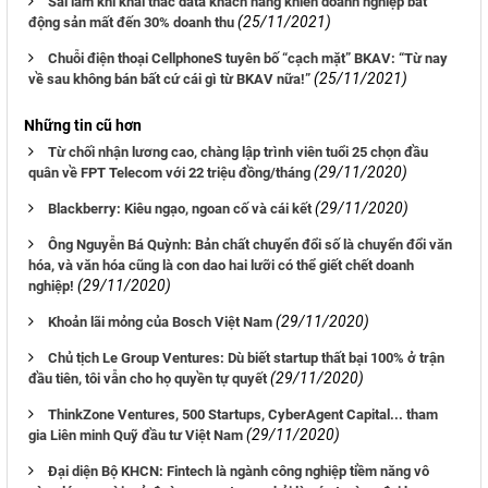
Sai lầm khi khai thác data khách hàng khiến doanh nghiệp bất
(25/11/2021)
động sản mất đến 30% doanh thu
Chuỗi điện thoại CellphoneS tuyên bố “cạch mặt” BKAV: “Từ nay
(25/11/2021)
về sau không bán bất cứ cái gì từ BKAV nữa!”
Những tin cũ hơn
Từ chối nhận lương cao, chàng lập trình viên tuổi 25 chọn đầu
(29/11/2020)
quân về FPT Telecom với 22 triệu đồng/tháng
(29/11/2020)
Blackberry: Kiêu ngạo, ngoan cố và cái kết
Ông Nguyễn Bá Quỳnh: Bản chất chuyển đổi số là chuyển đổi văn
hóa, và văn hóa cũng là con dao hai lưỡi có thể giết chết doanh
(29/11/2020)
nghiệp!
(29/11/2020)
Khoản lãi mỏng của Bosch Việt Nam
Chủ tịch Le Group Ventures: Dù biết startup thất bại 100% ở trận
(29/11/2020)
đầu tiên, tôi vẫn cho họ quyền tự quyết
ThinkZone Ventures, 500 Startups, CyberAgent Capital... tham
(29/11/2020)
gia Liên minh Quỹ đầu tư Việt Nam
Đại diện Bộ KHCN: Fintech là ngành công nghiệp tiềm năng vô