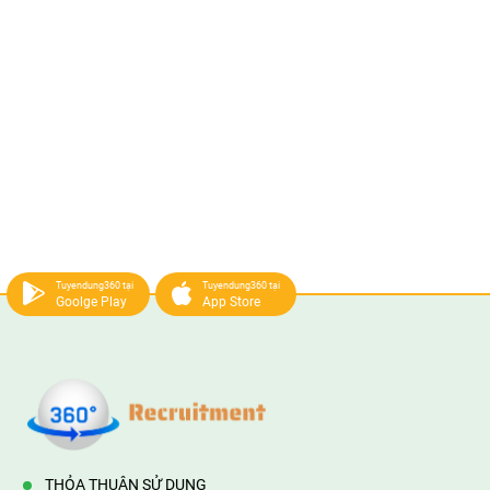
Tuyendung360 tại
Tuyendung360 tại
Goolge Play
App Store
THỎA THUẬN SỬ DỤNG