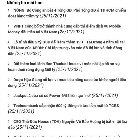
Những tin mới hơn
NÓNG: Bộ Công an bắt 4 Tổng GĐ, Phó Tổng GĐ ở TP.HCM chiếm
(25/11/2021)
đoạt hàng trăm tỷ
VNPT công bố trở thành nhà cung cấp thí điểm dịch vụ Mobile
(25/11/2021)
Money đầu tiên tại Việt Nam
Lộ trình tiêu 2 tỷ USD để ‘sắm’ thêm 19 TTTM trong 4 năm tới tại
Việt Nam của AEON: Chỉ tập trung vào các đô thị lớn và tỉnh đông
(25/11/2021)
dân
Bắt thêm loạt lãnh đạo Thuduc House vì móc nối lập hồ sơ vụ
(25/11/2021)
hoàn thuế rúng động 365 tỷ
Dược Hậu Giang nỗ lực vì mục tiêu nâng cao sức khỏe người tiêu
(25/11/2021)
dùng
(25/11/2021)
Jackpot 2 của xổ số Power 6/55 liên tục “nổ”
Techcombank sắp nhận 600 tỷ đồng cổ tức tiền mặt từ TCBS
(25/11/2021)
CEO Thủ Đức House (TDH) Nguyễn Vũ Bảo Hoàng bị bắt vì tội lừa
(25/11/2021)
đảo