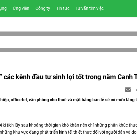
ụng
Ứng viên
Công ty
Tin tức
Tư vấn tìm việc
các kênh đầu tư sinh lợi tốt trong năm Canh 
ệp, officetel, văn phòng cho thuê và mặt bằng bán lẻ sẽ có mức tăng 
i kì tích lũy sau khoảng thời gian khó khăn nên chỉ những phân khúc thự
những khu vực đang phát triển kinh tế, thiết thực đối với người dân và d