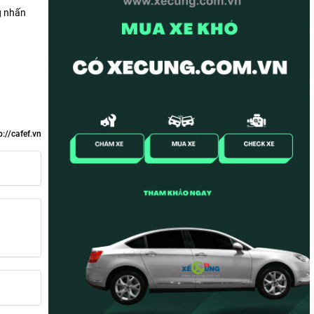
g nhấn
p://cafef.vn