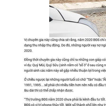
Vị chuyên gia này cũng chia sẻ rằng, năm 2020 BĐS chỉ c
dạng thu nhập thụ động. Do đó, những người vay nợ ngân
2020.
Đồng thời chuyên gia này cũng chỉ ra những con giáp có 
ví dụ: Quý Mùi, Quý Sửu (sinh năm có "số 3" ở sau cùng n
người sinh các năm này sẽ gặp nhiều thuận lợi trong việc
Ở chiều ngược lại những người tuổi có chữ "Tân" hoặc "Ất
1991, 1995... sẽ phải chi nhiều tiền hơn nên nếu có đầu 
lâu dài thì có thể chấp nhận được.
“Thị trường BĐS năm 2020 chưa phải là kênh đầu tư tốt.
BĐS có vị trí phong thủy tốt. Một số thành phố lớn như H