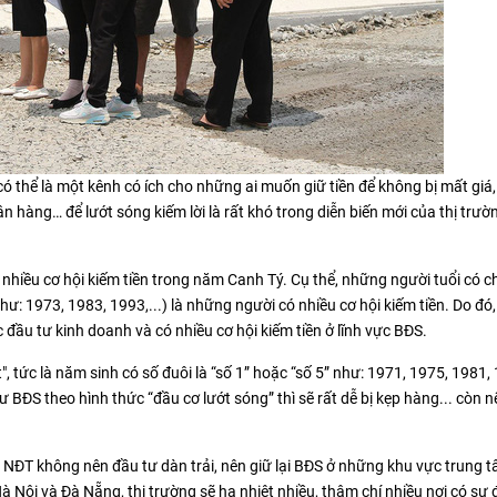
ó thể là một kênh có ích cho những ai muốn giữ tiền để không bị mất giá
 hàng… để lướt sóng kiếm lời là rất khó trong diễn biến mới của thị trư
nhiều cơ hội kiếm tiền trong năm Canh Tý. Cụ thể, những người tuổi có c
hư: 1973, 1983, 1993,...) là những người có nhiều cơ hội kiếm tiền. Do đó
 đầu tư kinh doanh và có nhiều cơ hội kiếm tiền ở lĩnh vực BĐS.
", tức là năm sinh có số đuôi là “số 1” hoặc “số 5” như: 1971, 1975, 1981,
tư BĐS theo hình thức “đầu cơ lướt sóng” thì sẽ rất dễ bị kẹp hàng... còn 
 NĐT không nên đầu tư dàn trải, nên giữ lại BĐS ở những khu vực trung 
à Nội và Đà Nẵng, thị trường sẽ hạ nhiệt nhiều, thậm chí nhiều nơi có sự 