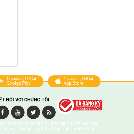
Tuyendung360 tại
Tuyendung360 tại
Goolge Play
App Store
ẾT NỐI VỚI CHÚNG TÔI
 tin tuyển dụng thành viên phải chịu trách nhiệm của
 360do.vn không chịu bất cứ trách nhiệm về thông tin