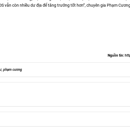
ĐS vẫn còn nhiều dư địa để tăng trưởng tốt hơn”, chuyên gia Phạm Cươn
Nguồn tin:
htt
ư
,
phạm cương