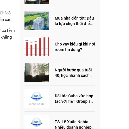
đầu năm 2022
Chỉ có
Mua nhà đón tết: Đâu
oản cao.
là lựa chọn thời điểm
này?
ư có tiềm
g khẳng
Cho vay kiểu gì khi nới
room tín dụng?
Người bước qua tuổi
40, học nhanh cách
sống thông minh này,
nửa đời sau thêm
phần an yên
Đối tác Cuba vừa hợp
tác với T&T Group sản
xuất vắc xin cúm và
thuốc ung thư là ai?
TS. Lê Xuân Nghĩa:
Nhiều doanh nghiệp