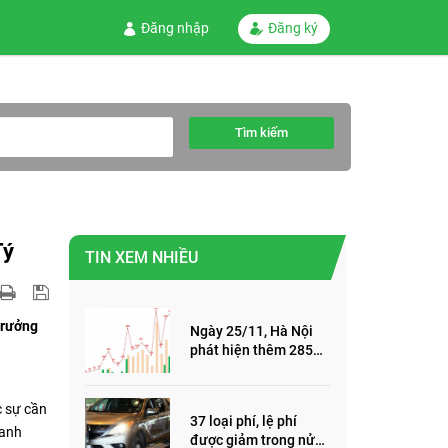
Đăng nhập
Đăng ký
Tìm kiếm
Tý
TIN XEM NHIỀU
trưởng
Ngày 25/11, Hà Nội
phát hiện thêm 285
ca mắc Covid-19,
trong đó, 122 ca cộng
đồng
c sự cần
37 loại phí, lệ phí
oanh
được giảm trong nửa