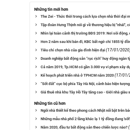
Những tin mới hơn
The Zei - Thức thời trong cách lựa chọn nhà thời đại 
Tập đoàn Hưng Thịnh nói gì về thương hiệu bị "nhái", 
Nhìn lại toàn cảnh thị trường BĐS 2019: Nơi sôi động,
Hơn 2 năm sau khi bán đi, KBC bất ngờ chi 1855 tỷ đ
(17/01/2020
Tiêu chí chọn nhà của gia đình hiện đại
Doanh nghiệp bất động sản “rục rịch” huy động ngàn t
Cả năm 2019, Tp.HCM có gần 3.000 vụ vi phạm xây dự
(17/01/
Kế hoạch phát triển nhà ở TPHCM năm 2020
“Sốt đất” cục bộ phía Tây Hà Nội, cảnh báo hiện tượng 
Giá thuê nhà khu Tây Hồ Tây tăng cao - Giới nhà giàu 
Những tin cũ hơn
Ngôi nhà thiết kế theo phong cách Nhật nổi bật trên bá
Những mẫu nhà phố 2 tầng khác lạ 1 tỷ đồng đang 'sốt'
Năm 2020, đầu tư bất động sản theo chiến lược nào?