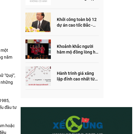
ôm quỹ đất, đầu cơ dự
án khiến giá BĐS tăng
đến "đau lòng"
Khởi công toàn bộ 12
dự án cao tốc Bắc -
Nam trong năm 2022
Khoảnh khắc người
, một
hâm mộ đồng lòng hô
ờng năm
vang “Thắng vàng”
ủng hộ SEA Games
Hành trình giá xăng
hữ "Quý",
lập đỉnh cao nhất từ
, những
trước đến nay
 1985,
nếu đầu tư
tâm hoặc
điều