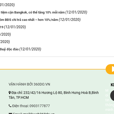
/01/2020)
(12/01/2020)
 tiệm cận Bangkok, có thể tăng 10% mỗi năm
(12/01/2020)
hóm BĐS chi trả cao nhất – hơn 10%/năm
(12/01/2020)
019
/2020)
/2020)
(12/01/2020)
 thuỷ độc đáo
VẬN HÀNH BỞI 360DO.VN
K
M
Địa chỉ:
232/42/16 Hương Lộ 80, Bình Hưng Hoà B,Bình
ọi
Tân, TP.HCM
tin
thông
Điện thoại:
0903177877
mình.