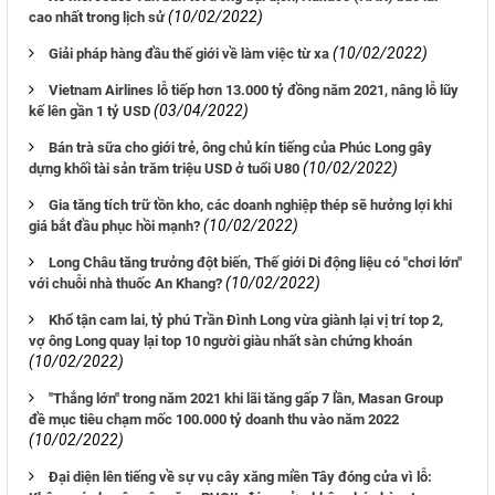
(10/02/2022)
cao nhất trong lịch sử
(10/02/2022)
Giải pháp hàng đầu thế giới về làm việc từ xa
Vietnam Airlines lỗ tiếp hơn 13.000 tỷ đồng năm 2021, nâng lỗ lũy
(03/04/2022)
kế lên gần 1 tỷ USD
Bán trà sữa cho giới trẻ, ông chủ kín tiếng của Phúc Long gây
(10/02/2022)
dựng khối tài sản trăm triệu USD ở tuổi U80
Gia tăng tích trữ tồn kho, các doanh nghiệp thép sẽ hưởng lợi khi
(10/02/2022)
giá bắt đầu phục hồi mạnh?
Long Châu tăng trưởng đột biến, Thế giới Di động liệu có "chơi lớn"
(10/02/2022)
với chuỗi nhà thuốc An Khang?
Khổ tận cam lai, tỷ phú Trần Đình Long vừa giành lại vị trí top 2,
vợ ông Long quay lại top 10 người giàu nhất sàn chứng khoán
(10/02/2022)
"Thắng lớn" trong năm 2021 khi lãi tăng gấp 7 lần, Masan Group
đề mục tiêu chạm mốc 100.000 tỷ doanh thu vào năm 2022
(10/02/2022)
Đại diện lên tiếng về sự vụ cây xăng miền Tây đóng cửa vì lỗ: