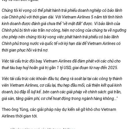
Chúng tôi kì vọng có thể phát hành trái phiếu doanh nghiệp có bảo lãnh
của Chính phủ với thời gian dài. Với Vietnam Airlines 5 năm tới tình hình
kinh doanh được đánh giá chưa thể "về mặt đất" được. Vì bảo lãnh của
Chính phủ bị tính vào trần nợ công, hiện nợ công của chúng ta về ngưỡng
cho phép nên chúng tôi kỳ vọng việc phát hành trái phiếu có bảo lãnh
Chính phủ trong nước và quốc tế với kỳ hạn dài để Vietnam Airlines có
thời gian phục hồi và trả nợ.
Việc tái cấu trúc đội bay, Vietnam Airlines đã đàm phát với các chủ cho
thuê tàu bay huỷ hoãn giá trị gần 1 tỷ USD, giai đoạn từ nay đến 2025.
Việc tái cấu trúc các khoản đầu tư, đang rà soát lại tại các công ty thành
viên Vietnam Airlines, cơ cấu lại, thu hẹp đầu mối, cải thiện kết quả kinh
doanh, bù đắp lỗ luỹ kế..bên cạnh c
ác giải pháp về chính sách: giá trần,
giá sàn, tăng giảm phí, cơ chế hoạt động trong ngành hàng không…"
Theo ông Tùng, các giải pháp này dự kiến sẽ gỡ khó cho Vietnam
Airlines thời gian tới.