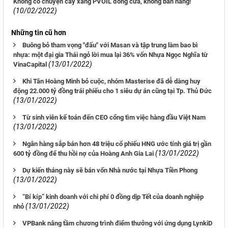
Không có chuyện cây xăng PVOIL đóng cửa, không bán hàng!
(10/02/2022)
Những tin cũ hơn
Buông bỏ tham vọng "đấu" với Masan và tập trung làm bao bì
nhựa: một đại gia Thái ngỏ lời mua lại 36% vốn Nhựa Ngọc Nghĩa từ
(13/01/2022)
VinaCapital
Khi Tân Hoàng Minh bỏ cuộc, nhóm Masterise đã dễ dàng huy
động 22.000 tỷ đồng trái phiếu cho 1 siêu dự án cũng tại Tp. Thủ Đức
(13/01/2022)
Từ sinh viên kế toán đến CEO cổng tìm việc hàng đầu Việt Nam
(13/01/2022)
Ngân hàng sắp bán hơn 48 triệu cổ phiếu HNG ước tính giá trị gần
(13/01/2022)
600 tỷ đồng để thu hồi nợ của Hoàng Anh Gia Lai
Dự kiến tháng này sẽ bán vốn Nhà nước tại Nhựa Tiền Phong
(13/01/2022)
“Bí kíp” kinh doanh với chi phí 0 đồng dịp Tết của doanh nghiệp
(13/01/2022)
nhỏ
VPBank nâng tầm chương trình điểm thưởng với ứng dụng LynkiD