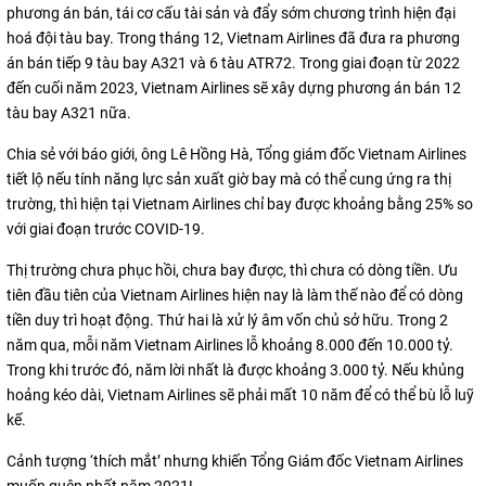
phương án bán, tái cơ cấu tài sản và đẩy sớm chương trình hiện đại
hoá đội tàu bay. Trong tháng 12, Vietnam Airlines đã đưa ra phương
án bán tiếp 9 tàu bay A321 và 6 tàu ATR72. Trong giai đoạn từ 2022
đến cuối năm 2023, Vietnam Airlines sẽ xây dựng phương án bán 12
tàu bay A321 nữa.
Chia sẻ với báo giới, ông Lê Hồng Hà, Tổng giám đốc Vietnam Airlines
tiết lộ nếu tính năng lực sản xuất giờ bay mà có thể cung ứng ra thị
trường, thì hiện tại Vietnam Airlines chỉ bay được khoảng bằng 25% so
với giai đoạn trước COVID-19.
Thị trường chưa phục hồi, chưa bay được, thì chưa có dòng tiền. Ưu
tiên đầu tiên của Vietnam Airlines hiện nay là làm thế nào để có dòng
tiền duy trì hoạt động. Thứ hai là xử lý âm vốn chủ sở hữu. Trong 2
năm qua, mỗi năm Vietnam Airlines lỗ khoảng 8.000 đến 10.000 tỷ.
Trong khi trước đó, năm lời nhất là được khoảng 3.000 tỷ. Nếu khủng
hoảng kéo dài, Vietnam Airlines sẽ phải mất 10 năm để có thể bù lỗ luỹ
kế.
Cảnh tượng ‘thích mắt’ nhưng khiến Tổng Giám đốc Vietnam Airlines
muốn quên nhất năm 2021!