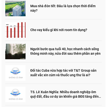
Mua nhà đón tết: Đâu là lựa chọn thời điểm
này?
Cho vay kiểu gì khi nới room tín dụng?
Người bước qua tuổi 40, học nhanh cách sống
thông minh này, nửa đời sau thêm phần an yên
Đối tác Cuba vừa hợp tác với T&T Group sản
xuất vắc xin cúm và thuốc ung thư là ai?
TS. Lê Xuân Nghĩa: Nhiều doanh nghiệp ôm
quỹ đất, đầu cơ dự án khiến giá BĐS tăng đến
"đau lòng"