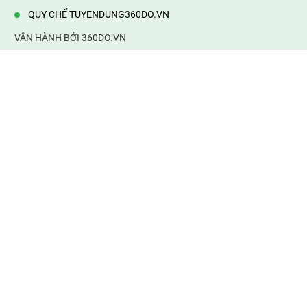
QUY CHẾ TUYENDUNG360DO.VN
VẬN HÀNH BỞI 360DO.VN
Địa chỉ:
232/42/16 Hương Lộ 80, Bình Hưng Hoà B,Bình Tân,
TP.HCM
Điện thoại:
0903177877
Email:
mail@web360do.vn
Website:
https://tuyendung360.vn
KẾT NỐI VỚI CHÚNG TÔI
Mọi tin thông tin tuyển dụng
thành viên phải chịu trách nhiệm của mình. 360do.vn không chịu
bất cứ trách nhiệm về thông tin sai sự thật. Xin cảm ơn!