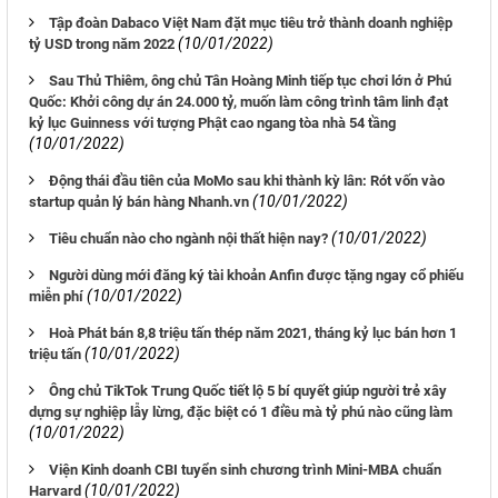
Tập đoàn Dabaco Việt Nam đặt mục tiêu trở thành doanh nghiệp
(10/01/2022)
tỷ USD trong năm 2022
Sau Thủ Thiêm, ông chủ Tân Hoàng Minh tiếp tục chơi lớn ở Phú
Quốc: Khởi công dự án 24.000 tỷ, muốn làm công trình tâm linh đạt
kỷ lục Guinness với tượng Phật cao ngang tòa nhà 54 tầng
(10/01/2022)
Động thái đầu tiên của MoMo sau khi thành kỳ lân: Rót vốn vào
(10/01/2022)
startup quản lý bán hàng Nhanh.vn
(10/01/2022)
Tiêu chuẩn nào cho ngành nội thất hiện nay?
Người dùng mới đăng ký tài khoản Anfin được tặng ngay cổ phiếu
(10/01/2022)
miễn phí
Hoà Phát bán 8,8 triệu tấn thép năm 2021, tháng kỷ lục bán hơn 1
(10/01/2022)
triệu tấn
Ông chủ TikTok Trung Quốc tiết lộ 5 bí quyết giúp người trẻ xây
dựng sự nghiệp lẫy lừng, đặc biệt có 1 điều mà tỷ phú nào cũng làm
(10/01/2022)
Viện Kinh doanh CBI tuyển sinh chương trình Mini-MBA chuẩn
(10/01/2022)
Harvard