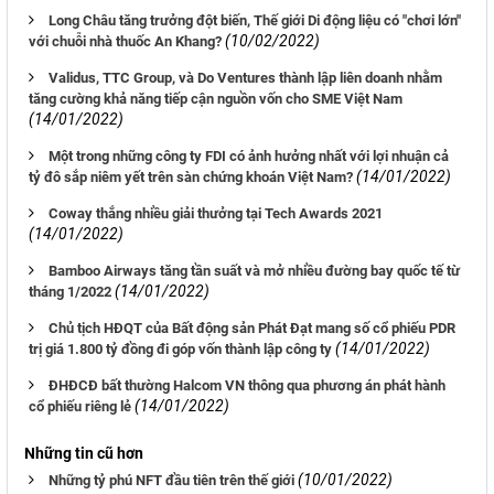
Long Châu tăng trưởng đột biến, Thế giới Di động liệu có "chơi lớn"
(10/02/2022)
với chuỗi nhà thuốc An Khang?
Validus, TTC Group, và Do Ventures thành lập liên doanh nhằm
tăng cường khả năng tiếp cận nguồn vốn cho SME Việt Nam
(14/01/2022)
Một trong những công ty FDI có ảnh hưởng nhất với lợi nhuận cả
(14/01/2022)
tỷ đô sắp niêm yết trên sàn chứng khoán Việt Nam?
Coway thắng nhiều giải thưởng tại Tech Awards 2021
(14/01/2022)
Bamboo Airways tăng tần suất và mở nhiều đường bay quốc tế từ
(14/01/2022)
tháng 1/2022
Chủ tịch HĐQT của Bất động sản Phát Đạt mang số cổ phiếu PDR
(14/01/2022)
trị giá 1.800 tỷ đồng đi góp vốn thành lập công ty
ĐHĐCĐ bất thường Halcom VN thông qua phương án phát hành
(14/01/2022)
cổ phiếu riêng lẻ
Những tin cũ hơn
(10/01/2022)
Những tỷ phú NFT đầu tiên trên thế giới