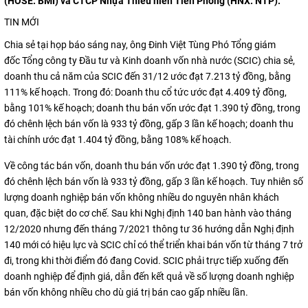
(HOSE: BMI) và CTCP Nhựa Thiếu niên Tiền Phong (HNX: NTP).
TIN MỚI
Chia sẻ tại họp báo sáng nay, ông Đinh Việt Tùng Phó Tổng giám
đốc Tổng công ty Đầu tư và Kinh doanh vốn nhà nước (SCIC) chia sẻ,
doanh thu cả năm của SCIC đến 31/12 ước đạt 7.213 tỷ đồng, bằng
111% kế hoạch. Trong đó: Doanh thu cổ tức ước đạt 4.409 tỷ đồng,
bằng 101% kế hoạch; doanh thu bán vốn ước đạt 1.390 tỷ đồng, trong
đó chênh lệch bán vốn là 933 tỷ đồng, gấp 3 lần kế hoạch; doanh thu
tài chính ước đạt 1.404 tỷ đồng, bằng 108% kế hoạch.
Về công tác bán vốn, doanh thu bán vốn ước đạt 1.390 tỷ đồng, trong
đó chênh lệch bán vốn là 933 tỷ đồng, gấp 3 lần kế hoạch. Tuy nhiên số
lượng doanh nghiệp bán vốn không nhiều do nguyên nhân khách
quan, đặc biệt do cơ chế. Sau khi Nghị định 140 ban hành vào tháng
12/2020 nhưng đến tháng 7/2021 thông tư 36 hướng dẫn Nghị định
140 mới có hiệu lực và SCIC chỉ có thể triển khai bán vốn từ tháng 7 trở
đi, trong khi thời điểm đó đang Covid. SCIC phải trực tiếp xuống đến
doanh nghiệp để định giá, dẫn đến kết quả về số lượng doanh nghiệp
bán vốn không nhiều cho dù giá trị bán cao gấp nhiều lần.