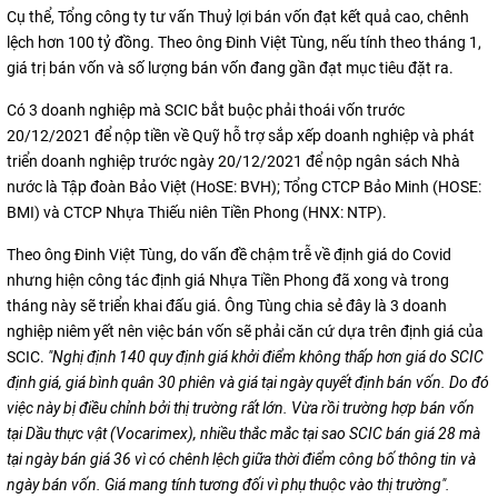
Cụ thể, Tổng công ty tư vấn Thuỷ lợi bán vốn đạt kết quả cao, chênh
lệch hơn 100 tỷ đồng. Theo ông Đinh Việt Tùng, nếu tính theo tháng 1,
giá trị bán vốn và số lượng bán vốn đang gần đạt mục tiêu đặt ra.
Có 3 doanh nghiệp mà SCIC bắt buộc phải thoái vốn trước
20/12/2021 để nộp tiền về Quỹ hỗ trợ sắp xếp doanh nghiệp và phát
triển doanh nghiệp trước ngày 20/12/2021 để nộp ngân sách Nhà
nước là Tập đoàn Bảo Việt (HoSE: BVH); Tổng CTCP Bảo Minh (HOSE:
BMI) và CTCP Nhựa Thiếu niên Tiền Phong (HNX: NTP).
Theo ông Đinh Việt Tùng, do vấn đề chậm trễ về định giá do Covid
nhưng hiện công tác định giá Nhựa Tiền Phong đã xong và trong
tháng này sẽ triển khai đấu giá. Ông Tùng chia sẻ đây là 3 doanh
nghiệp niêm yết nên việc bán vốn sẽ phải căn cứ dựa trên định giá của
SCIC.
"Nghị định 140 quy định giá khởi điểm không thấp hơn giá do SCIC
định giá, giá bình quân 30 phiên và giá tại ngày quyết định bán vốn. Do đó
việc này bị điều chỉnh bởi thị trường rất lớn. Vừa rồi trường hợp bán vốn
tại Dầu thực vật (Vocarimex), nhiều thắc mắc tại sao SCIC bán giá 28 mà
tại ngày bán giá 36 vì có chênh lệch giữa thời điểm công bố thông tin và
ngày bán vốn. Giá mang tính tương đối vì phụ thuộc vào thị trường".