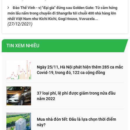
Đào Thế Vinh - vị "đại gia" đứng sau Golden Gate: Từ cảm hứng
món lẩu nấm trong chuyến đi Shangrila tới chuỗi 400 nhà hàng lớn
nhất Việt Nam như Kichi Kichi, Gogi House, Vuvuzela...
(27/12/2021)
TIN XEM NHIỀU
Ngày 25/11, Hà Nội phát hiện thêm 285 ca mắc
Covid-19, trong đó, 122 ca cộng đồng
37 loại phí, lệ phí được giảm trong nửa đầu
năm 2022
Mua nhà đón tết: Đâu là lựa chọn thời điểm
này?