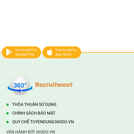
Tuyendung360 tại
Tuyendung360 tại
Goolge Play
App Store
THỎA THUẬN SỬ DỤNG
CHÍNH SÁCH BẢO MẬT
QUY CHẾ TUYENDUNG360DO.VN
VẬN HÀNH BỞI 360DO.VN