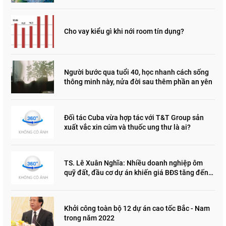
Cho vay kiểu gì khi nới room tín dụng?
Người bước qua tuổi 40, học nhanh cách sống
thông minh này, nửa đời sau thêm phần an yên
Đối tác Cuba vừa hợp tác với T&T Group sản
xuất vắc xin cúm và thuốc ung thư là ai?
TS. Lê Xuân Nghĩa: Nhiều doanh nghiệp ôm
quỹ đất, đầu cơ dự án khiến giá BĐS tăng đến
"đau lòng"
Khởi công toàn bộ 12 dự án cao tốc Bắc - Nam
trong năm 2022