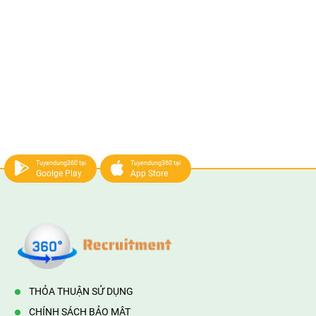
Tuyendung360 tại
Tuyendung360 tại
Goolge Play
App Store
THỎA THUẬN SỬ DỤNG
CHÍNH SÁCH BẢO MẬT