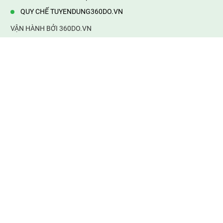
QUY CHẾ TUYENDUNG360DO.VN
VẬN HÀNH BỞI 360DO.VN
Địa chỉ:
232/42/16 Hương Lộ 80, Bình Hưng Hoà B,Bình Tân,
TP.HCM
Điện thoại:
0903177877
Email:
mail@web360do.vn
Website:
https://tuyendung360.vn
KẾT NỐI VỚI CHÚNG TÔI
Mọi tin thông tin tuyển dụng
thành viên phải chịu trách nhiệm của mình. 360do.vn không chịu
bất cứ trách nhiệm về thông tin sai sự thật. Xin cảm ơn!