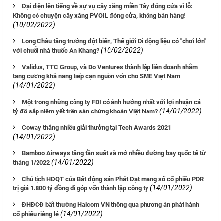
Đại diện lên tiếng về sự vụ cây xăng miền Tây đóng cửa vì lỗ:
Không có chuyện cây xăng PVOIL đóng cửa, không bán hàng!
(10/02/2022)
Long Châu tăng trưởng đột biến, Thế giới Di động liệu có "chơi lớn"
(10/02/2022)
với chuỗi nhà thuốc An Khang?
Validus, TTC Group, và Do Ventures thành lập liên doanh nhằm
tăng cường khả năng tiếp cận nguồn vốn cho SME Việt Nam
(14/01/2022)
Một trong những công ty FDI có ảnh hưởng nhất với lợi nhuận cả
(14/01/2022)
tỷ đô sắp niêm yết trên sàn chứng khoán Việt Nam?
Coway thắng nhiều giải thưởng tại Tech Awards 2021
(14/01/2022)
Bamboo Airways tăng tần suất và mở nhiều đường bay quốc tế từ
(14/01/2022)
tháng 1/2022
Chủ tịch HĐQT của Bất động sản Phát Đạt mang số cổ phiếu PDR
(14/01/2022)
trị giá 1.800 tỷ đồng đi góp vốn thành lập công ty
ĐHĐCĐ bất thường Halcom VN thông qua phương án phát hành
(14/01/2022)
cổ phiếu riêng lẻ