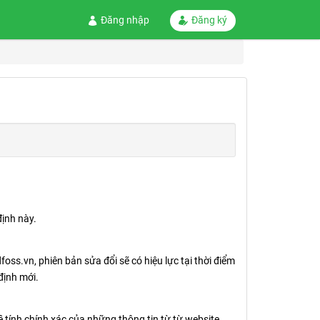
Đăng nhập
Đăng ký
định này.
foss.vn, phiên bản sửa đổi sẽ có hiệu lực tại thời điểm
định mới.
 tính chính xác của những thông tin từ từ website