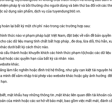
m pháp lý và bồi thường cho người dùng và bên thứ ba đối với các thiệt hại
ừ việc sử dụng sản phẩm, dịch vụ của tuyendung360.vn.
hoàn lại bất kỳ một chi phí nào trong các trường hợp sau:
hình thức nào vi phạm pháp luật Việt Nam, đặt biệc về vấn đề bản quyề
cho các dữ liệu mang tính chất bất hợp pháp , đe doạ, lừa dối, thù hằn, x
khác dưới bất kỳ cách thức nào.
 mà cấu thành hoặc khuyến khích các hình thức phạm tội;hoặc các dữ liệu
í tuệ hoặc các quyền hạn của bất kỳ cá nhân nào.
ebsite khác.
g làm tắc nghẽn hoặc đình trệ hệ thống, như gây cạn kiệt tài nguyên hệ t
ủa mình để xâm nhập trái phép vào website khác hoặc gây ảnh hưởng đ
 hạn.
biết, mật khẩu hay những thông tin ,mặt khác liên quan đến tài khoản c
khoản của mình hoặc các sơ hở về bảo mật, bao gồm việc mất mát, đánh c