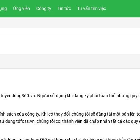
ụng
Ứng viên
Công ty
Tin tức
Tư vấn tìm việc
ại tuyendung360.vn. Người sử dụng khi đăng ký phải tuân thủ những quy 
nh sách của công ty. Khi có thay đổi, chúng tôi sẽ đăng tải một bản lên td
sử dụng tdfoss.vn, chúng tôi coi thành viên đã chấp nhận tất cả các quy 
người dùng, tuyendung360.vn không chịu trách nhiệm và không bảo đảm về