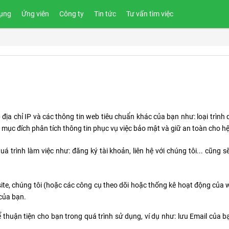
ụng
Ứng viên
Công ty
Tin tức
Tư vấn tìm việc
địa chỉ IP và các thông tin web tiêu chuẩn khác của bạn như: loại trình
ho mục đích phân tích thông tin phục vụ việc bảo mật và giữ an toàn cho h
á trình làm việc như: đăng ký tài khoản, liên hệ với chúng tôi... cũng
ite, chúng tôi (hoặc các công cụ theo dõi hoặc thống kê hoạt động của w
 của bạn.
ể thuận tiện cho bạn trong quá trình sử dụng, ví dụ như: lưu Email của 