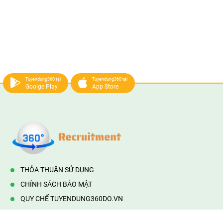
Tuyendung360 tại
Tuyendung360 tại
Goolge Play
App Store
THỎA THUẬN SỬ DỤNG
CHÍNH SÁCH BẢO MẬT
QUY CHẾ TUYENDUNG360DO.VN
VẬN HÀNH BỞI 360DO.VN