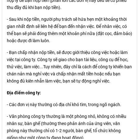
hợp lý để bạn nộp tiền (phần lớn các đơn vị này đều sẽ có phiếu
thu đầy đủ khi bạn nộp tiền).
- Sau khi nộp tiền, người phụ trách sẽ hứa hẹn một khoảng thời
gian nhất định sẽ liên hệ để bạn đến nhận việc. Để nhân việc, có
thể bạn sẽ phải đóng thêm một khoản phí nữa (đặt cọc, đảm bảo)
hoặc được đi làm luôn.
- Bạn chấp nhận nộp tiền, sẽ được giới thiệu công việc hoặc làm
việc tại công ty. Công ty sẽ giao cho bạn tài liệu, công cụ để học,
thử việc, làm việc...Tuy nhiên, đây chỉ là cách để công ty khiến bạn
chán nản mà nghỉ việc và chấp nhận mất tiền hoặc nếu bạn
không đủ kiên nhẫn làm việc, bạn sẽ tự động nghỉ việc.
Địa điểm công ty:
- Các đơn vị này thường có địa chỉ khó tìm, trong ngõ ngách.
- Văn phòng công ty thường là một phòng nhỏ, không có nhiều
nhân sự, bàn ghế (thường theo phản ánh của ứng viên, văn
phòng này thường chỉ có 1-2 người, bàn ghế, tổ chức không
giống như một công ty đang hoạt động).