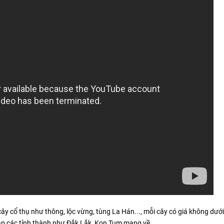
ây cổ thụ như thông, lộc vừng, tùng La Hán..., mỗi cây có giá không dưới
hắp các tỉnh thành như Đắk Lắk, Kon Tum mang về.