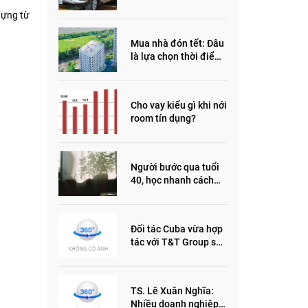
đầu năm 2022
dựng từ
Mua nhà đón tết: Đâu
là lựa chọn thời điểm
này?
Cho vay kiểu gì khi nới
room tín dụng?
Người bước qua tuổi
40, học nhanh cách
sống thông minh này,
nửa đời sau thêm
phần an yên
Đối tác Cuba vừa hợp
tác với T&T Group sản
xuất vắc xin cúm và
thuốc ung thư là ai?
TS. Lê Xuân Nghĩa:
Nhiều doanh nghiệp