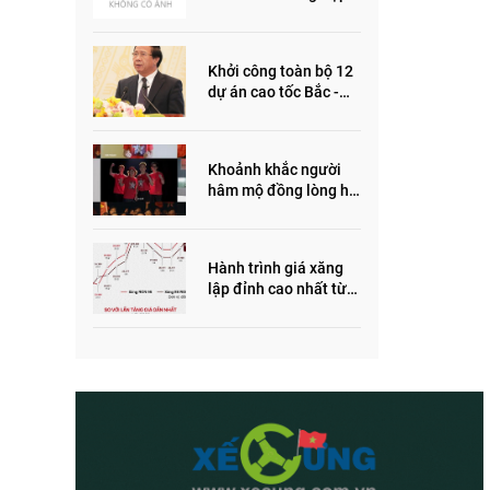
ôm quỹ đất, đầu cơ dự
án khiến giá BĐS tăng
đến "đau lòng"
Khởi công toàn bộ 12
dự án cao tốc Bắc -
Nam trong năm 2022
Khoảnh khắc người
hâm mộ đồng lòng hô
vang “Thắng vàng”
ủng hộ SEA Games
Hành trình giá xăng
lập đỉnh cao nhất từ
trước đến nay