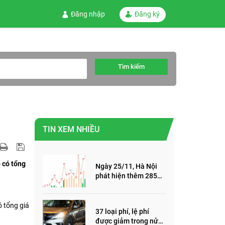
Đăng nhập
Đăng ký
Tìm kiếm
TIN XEM NHIỀU
ỏ có tổng
Ngày 25/11, Hà Nội
phát hiện thêm 285
ca mắc Covid-19,
trong đó, 122 ca cộng
đồng
ó tổng giá
37 loại phí, lệ phí
được giảm trong nửa