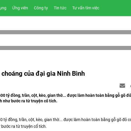
ụng
Ứng viên
Công ty
Tin tức
Tư vấn tìm việc
choáng của đại gia Ninh Bình
400 tỷ đồng, trần, cột, kèo, gian thờ... được làm hoàn toàn bằng gỗ gõ đ
h như bước ra từ truyện cổ tích.
00 tỷ đồng, trần, cột, kèo, gian thờ... được làm hoàn toàn bằng gỗ gõ đỏ c
 bước ra từ truyện cổ tích.