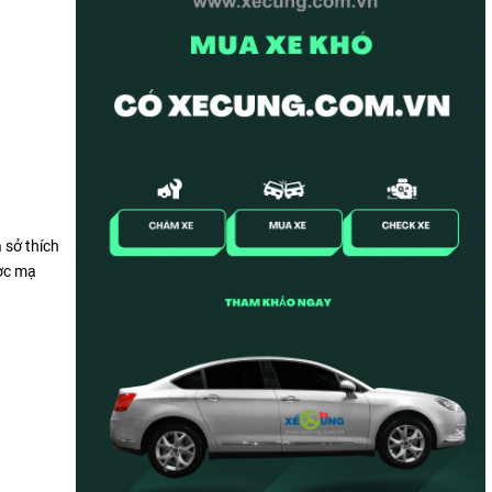
 sở thích
ược mạ