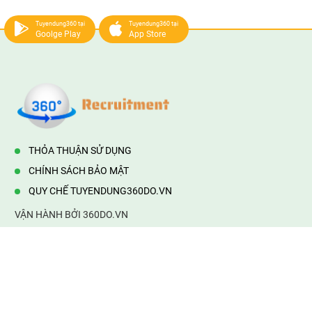
Tuyendung360 tại
Tuyendung360 tại
Goolge Play
App Store
THỎA THUẬN SỬ DỤNG
CHÍNH SÁCH BẢO MẬT
QUY CHẾ TUYENDUNG360DO.VN
VẬN HÀNH BỞI 360DO.VN
Địa chỉ:
232/42/16 Hương Lộ 80, Bình Hưng Hoà B,Bình Tân,
TP.HCM
Điện thoại:
0903177877
Email:
mail@web360do.vn