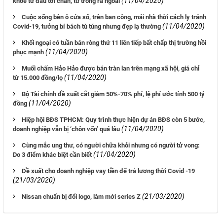
(11/04/2020)
khỏe từ đầu tới chân, từ trong ra ngoài
Cuộc sống bên ô cửa sổ, trên ban công, mái nhà thời cách ly tránh
(11/04/2020)
Covid-19, tưởng bí bách tù túng nhưng đẹp lạ thường
Khối ngoại có tuần bán ròng thứ 11 liên tiếp bất chấp thị trường hồi
(11/04/2020)
phục mạnh
Muối chấm Hảo Hảo được bán tràn lan trên mạng xã hội, giá chỉ
(11/04/2020)
từ 15.000 đồng/lọ
Bộ Tài chính đề xuất cắt giảm 50%-70% phí, lệ phí ước tính 500 tỷ
(11/04/2020)
đồng
Hiệp hội BĐS TPHCM: Quy trình thực hiện dự án BĐS còn 5 bước,
(11/04/2020)
doanh nghiệp vẫn bị ‘chôn vốn’ quá lâu
Cùng mắc ung thư, có người chữa khỏi nhưng có người tử vong:
(11/04/2020)
Do 3 điểm khác biệt cần biết
Đề xuất cho doanh nghiệp vay tiền để trả lương thời Covid -19
(21/03/2020)
(21/03/2020)
Nissan chuẩn bị đổi logo, làm mới series Z