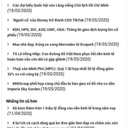
Các đại biểu Quốc hội vào Lăng viếng Chủ tịch Hồ Chí Minh
(19/05/2020)
(19/05/2020)
‘Người cũ’ của Disney trở thành CEO TikTok
KDH, HPG, DIC, ASD, UMC, HSA: Thông tin giao dịch lượng lớn cổ
(19/05/2020)
phiếu
(19/05/2020)
Mua nhà đẹp, trúng xe sang Mercedes từ Ecopark
TS Lê Hồng Hiệp: Con đường để Việt Nam phục hồi nền kinh tế
(19/05/2020)
hoàn toàn vẫn còn dài và gập ghềnh
Thuỷ sản Minh Phú (MPC): Quý 1 lãi hợp nhất 55 tỷ đồng giảm
(19/05/2020)
32% so với cùng kỳ
MIKGroup phối hợp cùng chủ đầu tư bàn giao sổ đỏ cho cư dân
(19/05/2020)
Imperia Sky Garden
Những tin cũ hơn
Sẽ bơm thêm trên 1 triệu tỷ đồng vào nền kinh tế trong năm nay
(11/04/2020)
8 lợi ích và cách dùng quả bơ đơn giản làm đẹp và chăm sóc sức