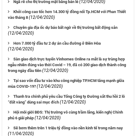
(12/04/2020)
Ngã rẽ cho thị trường mặt bằng bán lẻ
Khởi công cao tốc hơn 14.300 tỷ đồng nối Tp.HCM với Phan Thiết
(12/04/2020)
vào tháng 8
Chuyên gia địa ốc dự báo bất ngờ về thị trường bất động sản
(12/04/2020)
Hơn 7.000 tỷ đầu tư 2 dự án cầu đường ở Biên Hòa
(12/04/2020)
Sàn giao dịch trực tuyến Vinhomes Online ra mắt là sự trùng hợp
ngẫu nhiên đúng vào thời Covid – 19, đã có 200 giao dịch thành công
(12/04/2020)
trong ngày đầu tiên
Tại sao vốn đầu tư vào khu công nghiệp TP.HCM tăng mạnh giữa
(12/04/2020)
mùa COVID-19?
Thanh tra chính phủ yêu cầu Tổng Công ty Đường sắt thu hồi 2 lô
(12/04/2020)
“đất vàng” dùng sai mục đích
Hội môi giới BĐS: Thị trường vô cùng trầm lắng, kiến nghị Chính
(12/04/2020)
phủ 6 giải pháp
Sẽ bơm thêm trên 1 triệu tỷ đồng vào nền kinh tế trong năm nay
(11/04/2020)