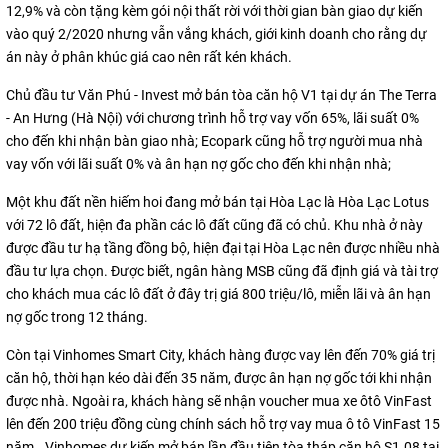
12,9% và còn tặng kèm gói nội thất rời với thời gian bàn giao dự kiến
vào quý 2/2020 nhưng vẫn vắng khách, giới kinh doanh cho rằng dự
án này ở phân khúc giá cao nên rất kén khách.
Chủ đầu tư Văn Phú - Invest mở bán tòa căn hộ V1 tại dự án The Terra
- An Hưng (Hà Nội) với chương trình hỗ trợ vay vốn 65%, lãi suất 0%
cho đến khi nhận bàn giao nhà; Ecopark cũng hỗ trợ người mua nhà
vay vốn với lãi suất 0% và ân hạn nợ gốc cho đến khi nhận nhà;
Một khu đất nền hiếm hoi đang mở bán tại Hòa Lạc là Hòa Lạc Lotus
với 72 lô đất, hiện đa phần các lô đất cũng đã có chủ. Khu nhà ở này
được đầu tư hạ tầng đồng bộ, hiện đại tại Hòa Lạc nên được nhiều nhà
đầu tư lựa chọn. Được biết, ngân hàng MSB cũng đã định giá và tài trợ
cho khách mua các lô đất ở đây trị giá 800 triệu/lô, miễn lãi và ân hạn
nợ gốc trong 12 tháng.
Còn tại Vinhomes Smart City, khách hàng được vay lên đến 70% giá trị
căn hộ, thời hạn kéo dài đến 35 năm, được ân hạn nợ gốc tới khi nhận
được nhà. Ngoài ra, khách hàng sẽ nhận voucher mua xe ôtô VinFast
lên đến 200 triệu đồng cùng chính sách hỗ trợ vay mua ô tô VinFast 15
năm.. Vinhomes dự kiến mở bán lần đầu tiên tòa tháp căn hộ S1.08 tại