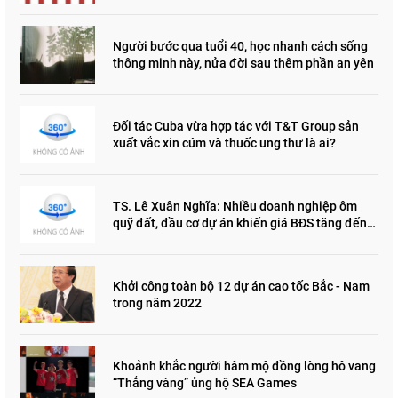
Người bước qua tuổi 40, học nhanh cách sống
thông minh này, nửa đời sau thêm phần an yên
Đối tác Cuba vừa hợp tác với T&T Group sản
xuất vắc xin cúm và thuốc ung thư là ai?
TS. Lê Xuân Nghĩa: Nhiều doanh nghiệp ôm
quỹ đất, đầu cơ dự án khiến giá BĐS tăng đến
"đau lòng"
Khởi công toàn bộ 12 dự án cao tốc Bắc - Nam
trong năm 2022
Khoảnh khắc người hâm mộ đồng lòng hô vang
“Thắng vàng” ủng hộ SEA Games