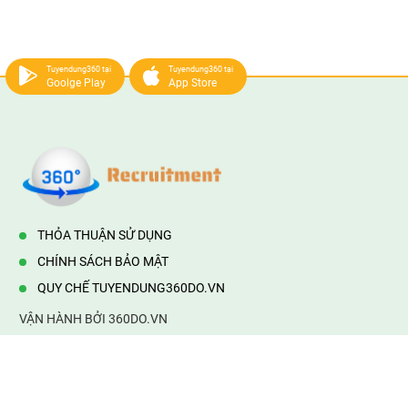
Tuyendung360 tại
Tuyendung360 tại
Goolge Play
App Store
THỎA THUẬN SỬ DỤNG
CHÍNH SÁCH BẢO MẬT
QUY CHẾ TUYENDUNG360DO.VN
VẬN HÀNH BỞI 360DO.VN
Địa chỉ:
232/42/16 Hương Lộ 80, Bình Hưng Hoà B,Bình Tân,
TP.HCM
Điện thoại:
0903177877